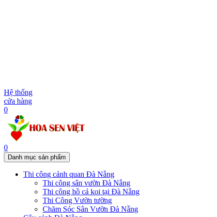
Hệ thống
cửa hàng
0
0
Danh mục sản phẩm
Thi công cảnh quan Đà Nẵng
Thi công sân vườn Đà Nẵng
Thi công hồ cá koi tại Đà Nẵng
Thi Công Vườn tường
Chăm Sóc Sân Vườn Đà Nẵng