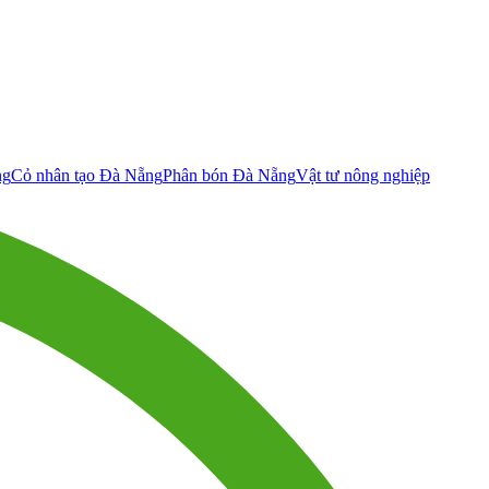
ng
Cỏ nhân tạo Đà Nẵng
Phân bón Đà Nẵng
Vật tư nông nghiệp