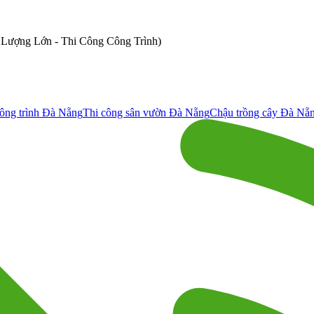
ố Lượng Lớn - Thi Công Công Trình)
ông trình Đà Nẵng
Thi công sân vườn Đà Nẵng
Chậu trồng cây Đà Nẵ