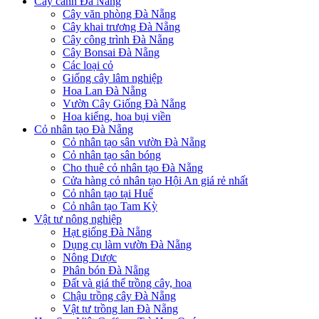
Cây cảnh Đà Nẵng
Cây văn phòng Đà Nẵng
Cây khai trương Đà Nẵng
Cây công trình Đà Nẵng
Cây Bonsai Đà Nẵng
Các loại cỏ
Giống cây lâm nghiệp
Hoa Lan Đà Nẵng
Vườn Cây Giống Đà Nẵng
Hoa kiểng, hoa bụi viền
Cỏ nhân tạo Đà Nẵng
Cỏ nhân tạo sân vườn Đà Nẵng
Cỏ nhân tạo sân bóng
Cho thuê cỏ nhân tạo Đà Nẵng
Cửa hàng cỏ nhân tạo Hội An giá rẻ nhất
Cỏ nhân tạo tại Huế
Cỏ nhân tạo Tam Kỳ
Vật tư nông nghiệp
Hạt giống Đà Nẵng
Dụng cụ làm vườn Đà Nẵng
Nông Dược
Phân bón Đà Nẵng
Đất và giá thể trồng cây, hoa
Chậu trồng cây Đà Nẵng
Vật tư trồng lan Đà Nẵng