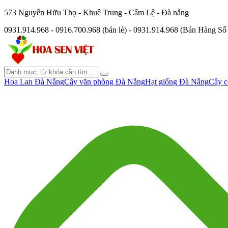
573 Nguyễn Hữu Thọ - Khuê Trung - Cẩm Lệ - Đà nẵng
0931.914.968 - 0916.700.968 (bán lẻ) - 0931.914.968 (Bán Hàng S
Hoa Lan Đà Nẵng
Cây văn phòng Đà Nẵng
Hạt giống Đà Nẵng
Cây c