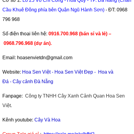
Cơ sở 2:
Lô 25 Võ Chí Công - Hòa Quý - TP. Đà Nẵng (Chân
Cầu Khuê Đông phía bên Quận Ngũ Hành Sơn)
- ĐT:
0968
796 968
​Số điện thoại liên hệ:
0916.700.968 (bán sỉ và lẻ) –
0968.796.968
(
dự án).
Email: hoasenvietdn@gmail.com
Website:
Hoa Sen Việt
-
Hoa Sen Việt Đẹp
-
Hoa và
Đá
-
Cây cảnh Đà Nẵng
Fanpage:
Công ty TNHH Cây Xanh Cảnh Quan Hoa Sen
Việt.
Kênh youtube:
Cây Và Hoa