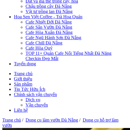
Đất và giá thể trồng cây, hoa
Chậu trồng cây Đà Nẵng
Vật tư trồng lan Đà Nẵng
Hoa Sen Việt Coffee - Trà Hoa Quán
Cafe Nhiệt Đới Đà Nẵng
Cafe Sân Vườn Đà Nẵng
Cafe Hòa Xuân Đà Nẵng
Cafe Ngũ Hành Sơn Đà Nẵng
Cafe Chill Đà Nẵng
Cafe Hòa Quý
TOP 11+ Quán Cafe Nổi Tiếng Nhất Đà Năng
Checkin Đẹp Mắt
Tuyển dụng
Trang chủ
Giới thiệu
Sản phẩm
Tin Tức Hữu Ích
Chính sách vận chuyển
Dịch vụ
Vận chuyển
Liên hệ
Trang chủ
/
Dụng cụ làm vườn Đà Nẵng
/
Dụng cụ hỗ trợ làm
vườn