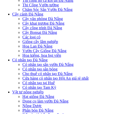
Thi công hồ cá koi tại Đà Nẵng
Thi Công Vườn tường
Chăm Sóc Sân Vườn Đà Nẵng
Cây cảnh Đà Nẵng
Cây văn phòng Đà Nẵng
Cây khai trương Đà Nẵng
Cây công trình Đà Nẵng
Cây Bonsai Đà Nẵng
Các loại cỏ
Giống cây lâm nghiệp
Hoa Lan Đà Nẵng
Vườn Cây Giống Đà Nẵng
Hoa kiểng, hoa bụi viền
Cỏ nhân tạo Đà Nẵng
Cỏ nhân tạo sân vườn Đà Nẵng
Cỏ nhân tạo sân bóng
Cho thuê cỏ nhân tạo Đà Nẵng
Cửa hàng cỏ nhân tạo Hội An giá rẻ nhất
Cỏ nhân tạo tại Huế
Cỏ nhân tạo Tam Kỳ
Vật tư nông nghiệp
Hạt giống Đà Nẵng
Dụng cụ làm vườn Đà Nẵng
Nông Dược
Phân bón Đà Nẵng