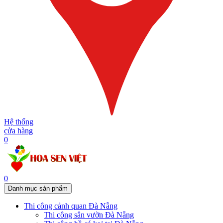
Hệ thống
cửa hàng
0
0
Danh mục sản phẩm
Thi công cảnh quan Đà Nẵng
Thi công sân vườn Đà Nẵng