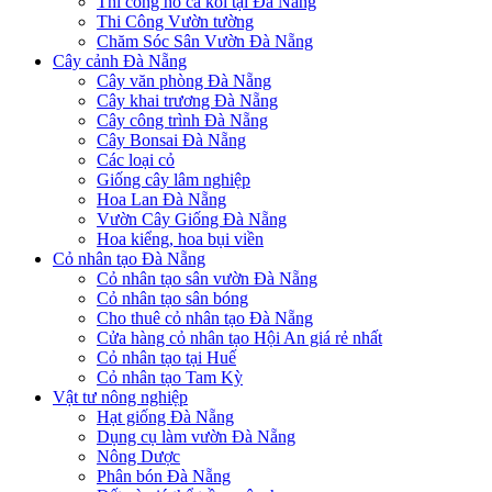
Thi công hồ cá koi tại Đà Nẵng
Thi Công Vườn tường
Chăm Sóc Sân Vườn Đà Nẵng
Cây cảnh Đà Nẵng
Cây văn phòng Đà Nẵng
Cây khai trương Đà Nẵng
Cây công trình Đà Nẵng
Cây Bonsai Đà Nẵng
Các loại cỏ
Giống cây lâm nghiệp
Hoa Lan Đà Nẵng
Vườn Cây Giống Đà Nẵng
Hoa kiểng, hoa bụi viền
Cỏ nhân tạo Đà Nẵng
Cỏ nhân tạo sân vườn Đà Nẵng
Cỏ nhân tạo sân bóng
Cho thuê cỏ nhân tạo Đà Nẵng
Cửa hàng cỏ nhân tạo Hội An giá rẻ nhất
Cỏ nhân tạo tại Huế
Cỏ nhân tạo Tam Kỳ
Vật tư nông nghiệp
Hạt giống Đà Nẵng
Dụng cụ làm vườn Đà Nẵng
Nông Dược
Phân bón Đà Nẵng