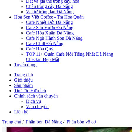
Đất và giá thể trồng cây, hoa
Chậu trồng cây Đà Nẵng
Vật tư trồng lan Đà Nẵng
Hoa Sen Việt Coffee - Trà Hoa Quán
Cafe Nhiệt Đới Đà Nẵng
Cafe Sân Vườn Đà Nẵng
Cafe Hòa Xuân Đà Nẵng
Cafe Ngũ Hành Sơn Đà Nẵng
Cafe Chill Đà Nẵng
Cafe Hòa Quý
TOP 11+ Quán Cafe Nổi Tiếng Nhất Đà Năng
Checkin Đẹp Mắt
Tuyển dụng
Trang chủ
Giới thiệu
Sản phẩm
Tin Tức Hữu Ích
Chính sách vận chuyển
Dịch vụ
Vận chuyển
Liên hệ
Trang chủ
/
Phân bón Đà Nẵng
/
Phân bón vô cơ