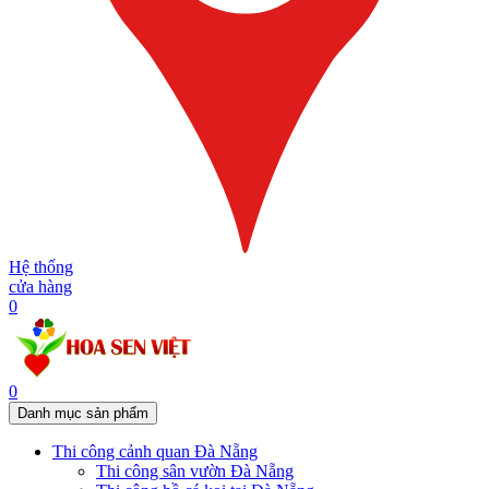
Hệ thống
cửa hàng
0
0
Danh mục sản phẩm
Thi công cảnh quan Đà Nẵng
Thi công sân vườn Đà Nẵng