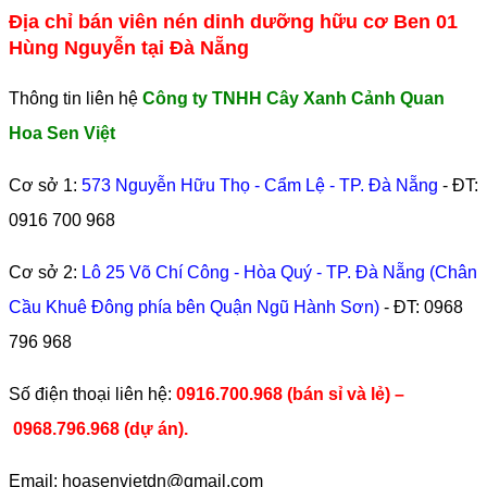
Địa chỉ bán viên nén dinh dưỡng hữu cơ Ben 01
Hùng Nguyễn tại Đà Nẵng
Thông tin liên hệ
Công ty TNHH Cây Xanh Cảnh Quan
Hoa Sen Việt
Cơ sở 1:
573 Nguyễn Hữu Thọ - Cẩm Lệ - TP. Đà Nẵng
- ĐT:
0916 700 968
Cơ sở 2:
Lô 25 Võ Chí Công - Hòa Quý - TP. Đà Nẵng (Chân
Cầu Khuê Đông phía bên Quận Ngũ Hành Sơn)
- ĐT:
0968
796 968
​Số điện thoại liên hệ:
0916.700.968 (bán sỉ và lẻ) –
0968.796.968
(
dự án).
Email: hoasenvietdn@gmail.com