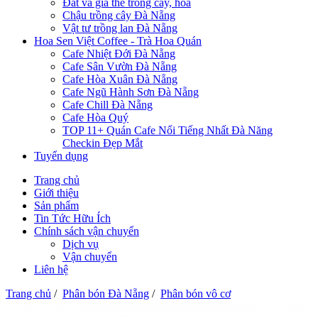
Đất và giá thể trồng cây, hoa
Chậu trồng cây Đà Nẵng
Vật tư trồng lan Đà Nẵng
Hoa Sen Việt Coffee - Trà Hoa Quán
Cafe Nhiệt Đới Đà Nẵng
Cafe Sân Vườn Đà Nẵng
Cafe Hòa Xuân Đà Nẵng
Cafe Ngũ Hành Sơn Đà Nẵng
Cafe Chill Đà Nẵng
Cafe Hòa Quý
TOP 11+ Quán Cafe Nổi Tiếng Nhất Đà Năng
Checkin Đẹp Mắt
Tuyển dụng
Trang chủ
Giới thiệu
Sản phẩm
Tin Tức Hữu Ích
Chính sách vận chuyển
Dịch vụ
Vận chuyển
Liên hệ
Trang chủ
/
Phân bón Đà Nẵng
/
Phân bón vô cơ