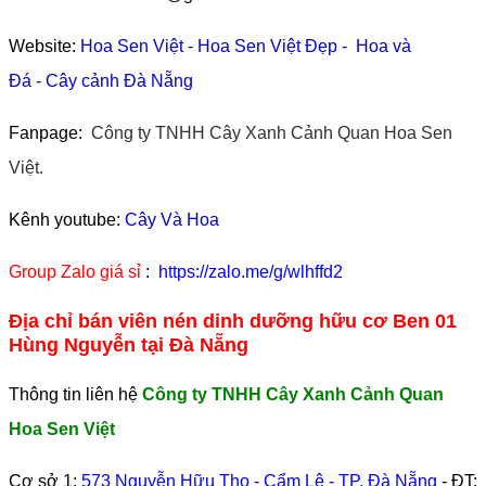
Website:
Hoa Sen Việt
-
Hoa Sen Việt Đẹp
-
Hoa và
Đá
-
Cây cảnh Đà Nẵng
Fanpage:
Công ty TNHH Cây Xanh Cảnh Quan Hoa Sen
Việt.
Kênh youtube:
Cây Và Hoa
Group Zalo giá sỉ
:
https://zalo.me/g/wlhffd2
Địa chỉ bán viên nén dinh dưỡng hữu cơ Ben 01
Hùng Nguyễn tại Đà Nẵng
Thông tin liên hệ
Công ty TNHH Cây Xanh Cảnh Quan
Hoa Sen Việt
Cơ sở 1:
573 Nguyễn Hữu Thọ - Cẩm Lệ - TP. Đà Nẵng
- ĐT: