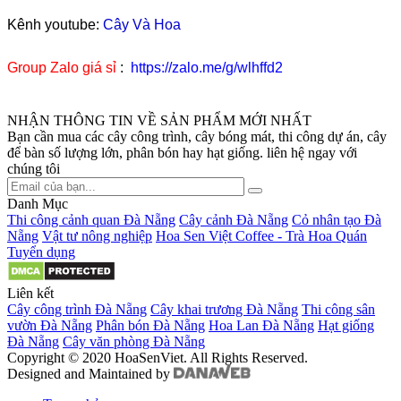
Kênh youtube:
Cây Và Hoa
Group Zalo giá sỉ
:
https://zalo.me/g/wlhffd2
NHẬN THÔNG TIN VỀ SẢN PHẨM MỚI NHẤT
Bạn cần mua các cây công trình, cây bóng mát, thi công dự án, cây
để bàn số lượng lớn, phân bón hay hạt giống. liên hệ ngay với
chúng tôi
Danh Mục
Thi công cảnh quan Đà Nẵng
Cây cảnh Đà Nẵng
Cỏ nhân tạo Đà
Nẵng
Vật tư nông nghiệp
Hoa Sen Việt Coffee - Trà Hoa Quán
Tuyển dụng
Liên kết
Cây công trình Đà Nẵng
Cây khai trương Đà Nẵng
Thi công sân
vườn Đà Nẵng
Phân bón Đà Nẵng
Hoa Lan Đà Nẵng
Hạt giống
Đà Nẵng
Cây văn phòng Đà Nẵng
Copyright © 2020 HoaSenViet. All Rights Reserved.
Designed and Maintained by