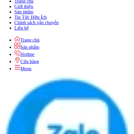
Trang chủ
Giới thiệu
Sản phẩm
Tin Tức Hữu Ích
Chính sách vận chuyển
Liên hệ
Trang chủ
Sản phẩm
Hotline
Cửa hàng
Menu