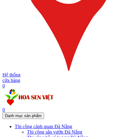
Hệ thống
cửa hàng
0
0
Danh mục sản phẩm
Thi công cảnh quan Đà Nẵng
Thi công sân vườn Đà Nẵng