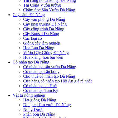
Thi công hồ cá koi tại Đà Nẵng
Thi Công Vườn tường
Chăm Sóc Sân Vườn Đà Nẵng
Cây cảnh Đà Nẵng
Cây văn phòng Đà Nẵng
Cây khai trương Đà Nẵng
Cây công trình Đà Nẵng
Cây Bonsai Đà Nẵng
Các loại cỏ
Giống cây lâm nghiệp
Hoa Lan Đà Nẵng
Vườn Cây Giống Đà Nẵng
Hoa kiểng, hoa bụi viền
Cỏ nhân tạo Đà Nẵng
Cỏ nhân tạo sân vườn Đà Nẵng
Cỏ nhân tạo sân bóng
Cho thuê cỏ nhân tạo Đà Nẵng
Cửa hàng cỏ nhân tạo Hội An giá rẻ nhất
Cỏ nhân tạo tại Huế
Cỏ nhân tạo Tam Kỳ
Vật tư nông nghiệp
Hạt giống Đà Nẵng
Dụng cụ làm vườn Đà Nẵng
Nông Dược
Phân bón Đà Nẵng