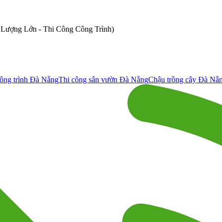
ố Lượng Lớn - Thi Công Công Trình)
ông trình Đà Nẵng
Thi công sân vườn Đà Nẵng
Chậu trồng cây Đà Nẵ