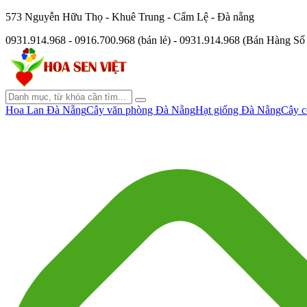
573 Nguyễn Hữu Thọ - Khuê Trung - Cẩm Lệ - Đà nẵng
0931.914.968 - 0916.700.968 (bán lẻ) - 0931.914.968 (Bán Hàng S
Hoa Lan Đà Nẵng
Cây văn phòng Đà Nẵng
Hạt giống Đà Nẵng
Cây c