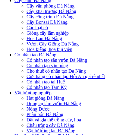
Cây cảnh Đà Nẵng
Cây văn phòng Đà Nẵng
Cây khai trương Đà Nẵng
Cây công trình Đà Nẵng
Cây Bonsai Đà Nẵng
Các loại cỏ
Giống cây lâm nghiệp
Hoa Lan Đà Nẵng
Vườn Cây Giống Đà Nẵng
Hoa kiểng, hoa bụi viền
Cỏ nhân tạo Đà Nẵng
Cỏ nhân tạo sân vườn Đà Nẵng
Cỏ nhân tạo sân bóng
Cho thuê cỏ nhân tạo Đà Nẵng
Cửa hàng cỏ nhân tạo Hội An giá rẻ nhất
Cỏ nhân tạo tại Huế
Cỏ nhân tạo Tam Kỳ
Vật tư nông nghiệp
Hạt giống Đà Nẵng
Dụng cụ làm vườn Đà Nẵng
Nông Dược
Phân bón Đà Nẵng
Đất và giá thể trồng cây, hoa
Chậu trồng cây Đà Nẵng
Vật tư trồng lan Đà Nẵng