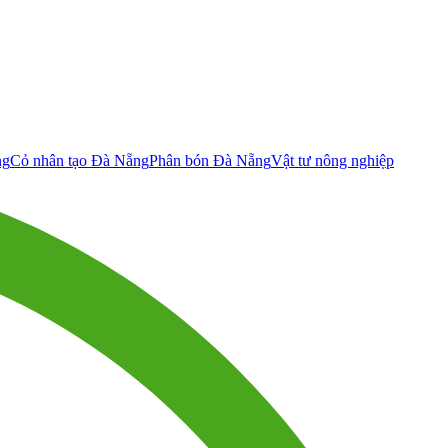
ng
Cỏ nhân tạo Đà Nẵng
Phân bón Đà Nẵng
Vật tư nông nghiệp