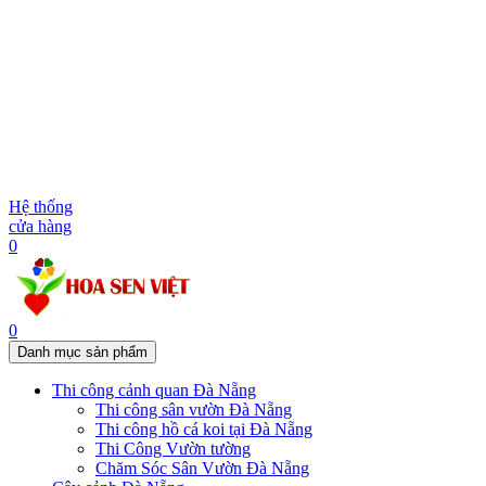
Hệ thống
cửa hàng
0
0
Danh mục sản phẩm
Thi công cảnh quan Đà Nẵng
Thi công sân vườn Đà Nẵng
Thi công hồ cá koi tại Đà Nẵng
Thi Công Vườn tường
Chăm Sóc Sân Vườn Đà Nẵng