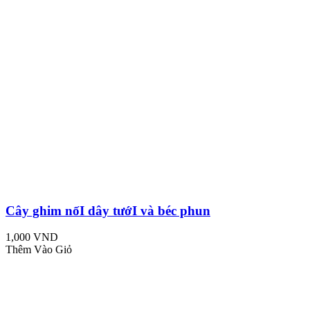
Cây ghim nốI dây tướI và béc phun
1,000 VND
Thêm Vào Giỏ