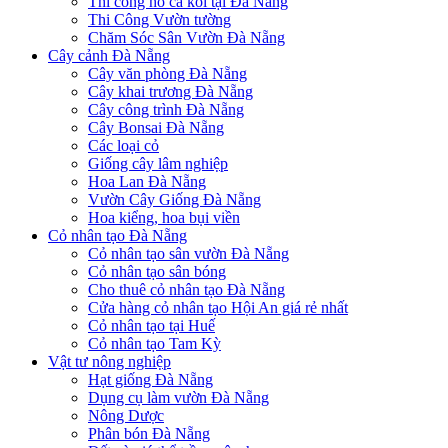
Thi công hồ cá koi tại Đà Nẵng
Thi Công Vườn tường
Chăm Sóc Sân Vườn Đà Nẵng
Cây cảnh Đà Nẵng
Cây văn phòng Đà Nẵng
Cây khai trương Đà Nẵng
Cây công trình Đà Nẵng
Cây Bonsai Đà Nẵng
Các loại cỏ
Giống cây lâm nghiệp
Hoa Lan Đà Nẵng
Vườn Cây Giống Đà Nẵng
Hoa kiểng, hoa bụi viền
Cỏ nhân tạo Đà Nẵng
Cỏ nhân tạo sân vườn Đà Nẵng
Cỏ nhân tạo sân bóng
Cho thuê cỏ nhân tạo Đà Nẵng
Cửa hàng cỏ nhân tạo Hội An giá rẻ nhất
Cỏ nhân tạo tại Huế
Cỏ nhân tạo Tam Kỳ
Vật tư nông nghiệp
Hạt giống Đà Nẵng
Dụng cụ làm vườn Đà Nẵng
Nông Dược
Phân bón Đà Nẵng