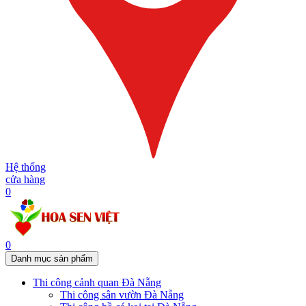
Hệ thống
cửa hàng
0
0
Danh mục sản phẩm
Thi công cảnh quan Đà Nẵng
Thi công sân vườn Đà Nẵng