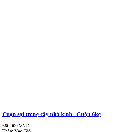
Cuộn sợi trồng cây nhà kính - Cuộn 6kg
660,000 VND
Thêm Vào Giỏ