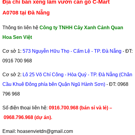
Địa chỉ bán xẻng làm vườn cán gỗ C-Mart
A0708 tại Đà Nẵng
Thông tin liên hệ
Công ty TNHH Cây Xanh Cảnh Quan
Hoa Sen Việt
Cơ sở 1:
573 Nguyễn Hữu Thọ - Cẩm Lệ - TP. Đà Nẵng
- ĐT:
0916 700 968
Cơ sở 2:
Lô 25 Võ Chí Công - Hòa Quý - TP. Đà Nẵng (Chân
Cầu Khuê Đông phía bên Quận Ngũ Hành Sơn)
- ĐT:
0968
796 968
​Số điện thoại liên hệ:
0916.700.968 (bán sỉ và lẻ) –
0968.796.968
(
dự án).
Email: hoasenvietdn@gmail.com