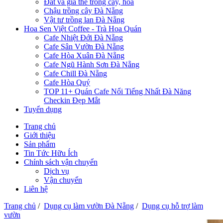
Đất và giá thể trồng cây, hoa
Chậu trồng cây Đà Nẵng
Vật tư trồng lan Đà Nẵng
Hoa Sen Việt Coffee - Trà Hoa Quán
Cafe Nhiệt Đới Đà Nẵng
Cafe Sân Vườn Đà Nẵng
Cafe Hòa Xuân Đà Nẵng
Cafe Ngũ Hành Sơn Đà Nẵng
Cafe Chill Đà Nẵng
Cafe Hòa Quý
TOP 11+ Quán Cafe Nổi Tiếng Nhất Đà Năng
Checkin Đẹp Mắt
Tuyển dụng
Trang chủ
Giới thiệu
Sản phẩm
Tin Tức Hữu Ích
Chính sách vận chuyển
Dịch vụ
Vận chuyển
Liên hệ
Trang chủ
/
Dụng cụ làm vườn Đà Nẵng
/
Dụng cụ hỗ trợ làm
vườn