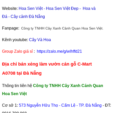
Website:
Hoa Sen Việt
-
Hoa Sen Việt Đẹp
-
Hoa và
Đá
-
Cây cảnh Đà Nẵng
Fanpage:
Công ty TNHH Cây Xanh Cảnh Quan Hoa Sen Việt.
Kênh youtube:
Cây Và Hoa
Group Zalo giá sỉ
:
https://zalo.me/g/wlhffd21
Địa chỉ bán xẻng làm vườn cán gỗ C-Mart
A0708 tại Đà Nẵng
Thông tin liên hệ
Công ty TNHH Cây Xanh Cảnh Quan
Hoa Sen Việt
Cơ sở 1:
573 Nguyễn Hữu Thọ - Cẩm Lệ - TP. Đà Nẵng
- ĐT: