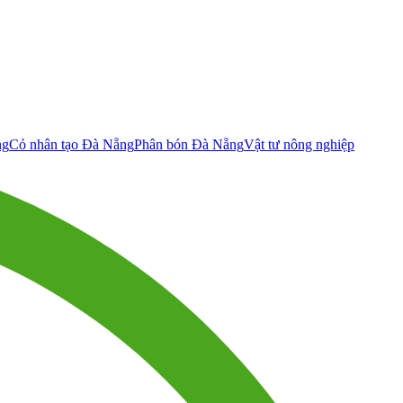
ng
Cỏ nhân tạo Đà Nẵng
Phân bón Đà Nẵng
Vật tư nông nghiệp