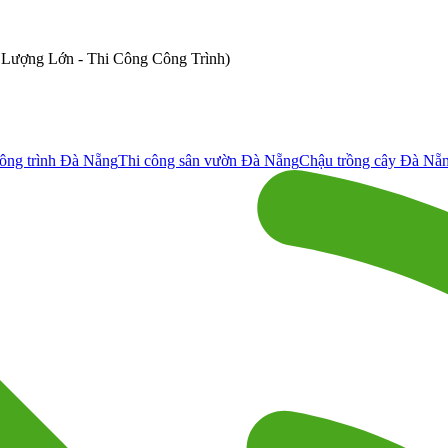
ố Lượng Lớn - Thi Công Công Trình)
ông trình Đà Nẵng
Thi công sân vườn Đà Nẵng
Chậu trồng cây Đà Nẵ