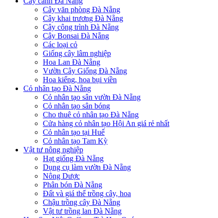
Cây cảnh Đà Nẵng
Cây văn phòng Đà Nẵng
Cây khai trương Đà Nẵng
Cây công trình Đà Nẵng
Cây Bonsai Đà Nẵng
Các loại cỏ
Giống cây lâm nghiệp
Hoa Lan Đà Nẵng
Vườn Cây Giống Đà Nẵng
Hoa kiểng, hoa bụi viền
Cỏ nhân tạo Đà Nẵng
Cỏ nhân tạo sân vườn Đà Nẵng
Cỏ nhân tạo sân bóng
Cho thuê cỏ nhân tạo Đà Nẵng
Cửa hàng cỏ nhân tạo Hội An giá rẻ nhất
Cỏ nhân tạo tại Huế
Cỏ nhân tạo Tam Kỳ
Vật tư nông nghiệp
Hạt giống Đà Nẵng
Dụng cụ làm vườn Đà Nẵng
Nông Dược
Phân bón Đà Nẵng
Đất và giá thể trồng cây, hoa
Chậu trồng cây Đà Nẵng
Vật tư trồng lan Đà Nẵng