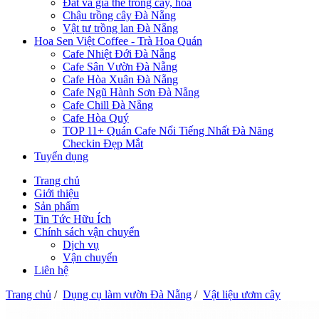
Đất và giá thể trồng cây, hoa
Chậu trồng cây Đà Nẵng
Vật tư trồng lan Đà Nẵng
Hoa Sen Việt Coffee - Trà Hoa Quán
Cafe Nhiệt Đới Đà Nẵng
Cafe Sân Vườn Đà Nẵng
Cafe Hòa Xuân Đà Nẵng
Cafe Ngũ Hành Sơn Đà Nẵng
Cafe Chill Đà Nẵng
Cafe Hòa Quý
TOP 11+ Quán Cafe Nổi Tiếng Nhất Đà Năng
Checkin Đẹp Mắt
Tuyển dụng
Trang chủ
Giới thiệu
Sản phẩm
Tin Tức Hữu Ích
Chính sách vận chuyển
Dịch vụ
Vận chuyển
Liên hệ
Trang chủ
/
Dụng cụ làm vườn Đà Nẵng
/
Vật liệu ươm cây