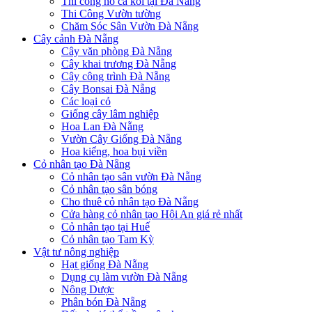
Thi công hồ cá koi tại Đà Nẵng
Thi Công Vườn tường
Chăm Sóc Sân Vườn Đà Nẵng
Cây cảnh Đà Nẵng
Cây văn phòng Đà Nẵng
Cây khai trương Đà Nẵng
Cây công trình Đà Nẵng
Cây Bonsai Đà Nẵng
Các loại cỏ
Giống cây lâm nghiệp
Hoa Lan Đà Nẵng
Vườn Cây Giống Đà Nẵng
Hoa kiểng, hoa bụi viền
Cỏ nhân tạo Đà Nẵng
Cỏ nhân tạo sân vườn Đà Nẵng
Cỏ nhân tạo sân bóng
Cho thuê cỏ nhân tạo Đà Nẵng
Cửa hàng cỏ nhân tạo Hội An giá rẻ nhất
Cỏ nhân tạo tại Huế
Cỏ nhân tạo Tam Kỳ
Vật tư nông nghiệp
Hạt giống Đà Nẵng
Dụng cụ làm vườn Đà Nẵng
Nông Dược
Phân bón Đà Nẵng