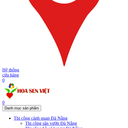
Hệ thống
cửa hàng
0
0
Danh mục sản phẩm
Thi công cảnh quan Đà Nẵng
Thi công sân vườn Đà Nẵng