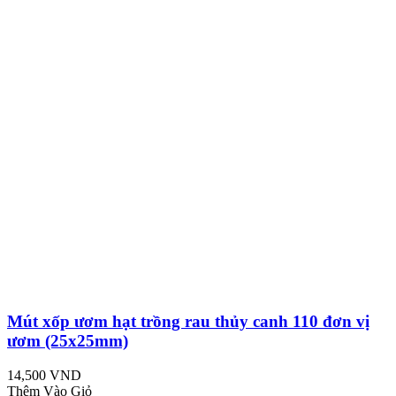
Mút xốp ươm hạt trồng rau thủy canh 110 đơn vị
ươm (25x25mm)
14,500 VND
Thêm Vào Giỏ