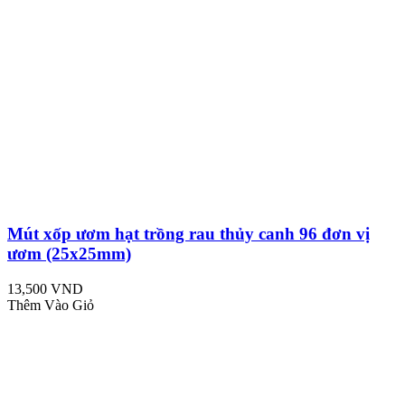
Mút xốp ươm hạt trồng rau thủy canh 96 đơn vị
ươm (25x25mm)
13,500 VND
Thêm Vào Giỏ