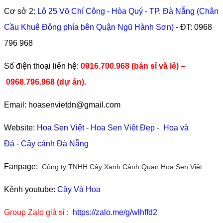
Cơ sở 2:
Lô 25 Võ Chí Công - Hòa Quý - TP. Đà Nẵng (Chân
Cầu Khuê Đông phía bên Quận Ngũ Hành Sơn)
- ĐT:
0968
796 968
​Số điện thoại liên hệ:
0916.700.968 (bán sỉ và lẻ) –
0968.796.968
(
dự án).
Email: hoasenvietdn@gmail.com
Website:
Hoa Sen Việt
-
Hoa Sen Việt Đẹp
-
Hoa và
Đá
-
Cây cảnh Đà Nẵng
Fanpage:
Công ty TNHH Cây Xanh Cảnh Quan Hoa Sen Việt.
Kênh youtube:
Cây Và Hoa
Group Zalo giá sỉ
:
https://zalo.me/g/wlhffd2