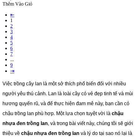
Thêm Vào Giỏ
⇤
1
2
3
4
5
6
7
...
9
⇥
Việc trồng cây lan là một sở thích phổ biến đối với nhiều
người yêu thú cảnh. Lan là loài cây có vẻ đẹp tinh tế và mùi
hương quyến rũ, và để thực hiện đam mê này, bạn cần có
chậu trồng lan phù hợp. Một lựa chọn tuyệt vời là
chậu
nhựa đen trồng lan
, và trong bài viết này, chúng tôi sẽ giới
thiệu về
chậu nhựa đen trồng lan
và lý do tại sao nó lại là