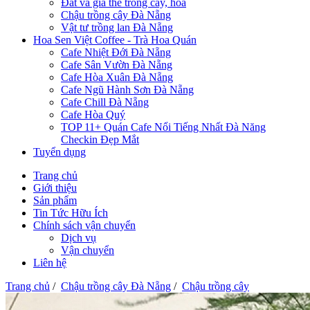
Đất và giá thể trồng cây, hoa
Chậu trồng cây Đà Nẵng
Vật tư trồng lan Đà Nẵng
Hoa Sen Việt Coffee - Trà Hoa Quán
Cafe Nhiệt Đới Đà Nẵng
Cafe Sân Vườn Đà Nẵng
Cafe Hòa Xuân Đà Nẵng
Cafe Ngũ Hành Sơn Đà Nẵng
Cafe Chill Đà Nẵng
Cafe Hòa Quý
TOP 11+ Quán Cafe Nổi Tiếng Nhất Đà Năng
Checkin Đẹp Mắt
Tuyển dụng
Trang chủ
Giới thiệu
Sản phẩm
Tin Tức Hữu Ích
Chính sách vận chuyển
Dịch vụ
Vận chuyển
Liên hệ
Trang chủ
/
Chậu trồng cây Đà Nẵng
/
Chậu trồng cây