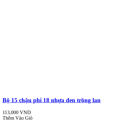
Bộ 15 chậu phi 18 nhựa đen trồng lan
113,000 VND
Thêm Vào Giỏ