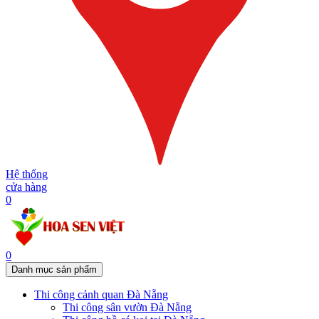
Hệ thống
cửa hàng
0
0
Danh mục sản phẩm
Thi công cảnh quan Đà Nẵng
Thi công sân vườn Đà Nẵng