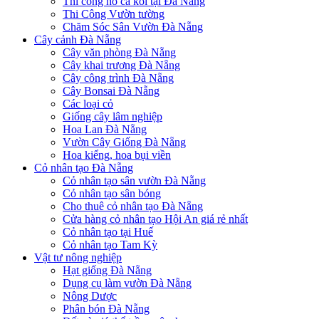
Thi công hồ cá koi tại Đà Nẵng
Thi Công Vườn tường
Chăm Sóc Sân Vườn Đà Nẵng
Cây cảnh Đà Nẵng
Cây văn phòng Đà Nẵng
Cây khai trương Đà Nẵng
Cây công trình Đà Nẵng
Cây Bonsai Đà Nẵng
Các loại cỏ
Giống cây lâm nghiệp
Hoa Lan Đà Nẵng
Vườn Cây Giống Đà Nẵng
Hoa kiểng, hoa bụi viền
Cỏ nhân tạo Đà Nẵng
Cỏ nhân tạo sân vườn Đà Nẵng
Cỏ nhân tạo sân bóng
Cho thuê cỏ nhân tạo Đà Nẵng
Cửa hàng cỏ nhân tạo Hội An giá rẻ nhất
Cỏ nhân tạo tại Huế
Cỏ nhân tạo Tam Kỳ
Vật tư nông nghiệp
Hạt giống Đà Nẵng
Dụng cụ làm vườn Đà Nẵng
Nông Dược
Phân bón Đà Nẵng