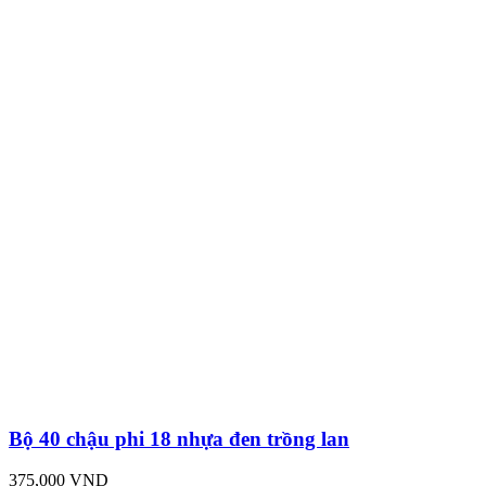
Bộ 40 chậu phi 18 nhựa đen trồng lan
375,000 VND