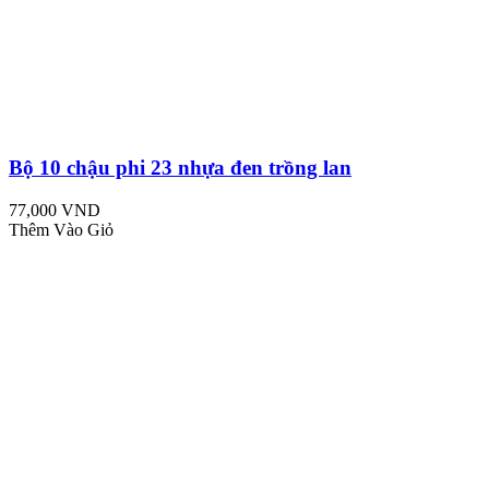
Bộ 10 chậu phi 23 nhựa đen trồng lan
77,000 VND
Thêm Vào Giỏ