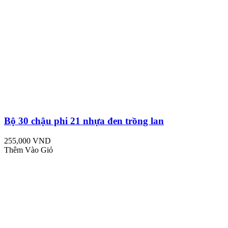
Bộ 30 chậu phi 21 nhựa đen trồng lan
255,000 VND
Thêm Vào Giỏ