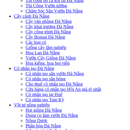
Thi công hồ cá koi tại Đà Nẵng
Thi Công Vườn tường
Chăm Sóc Sân Vườn Đà Nẵng
Cây cảnh Đà Nẵng
Cây văn phòng Đà Nẵng
Cây khai trương Đà Nẵng
Cây công trình Đà Nẵng
Cây Bonsai Đà Nẵng
Các loại cỏ
Giống cây lâm nghiệp
Hoa Lan Đà Nẵng
Vườn Cây Giống Đà Nẵng
Hoa kiểng, hoa bụi viền
Cỏ nhân tạo Đà Nẵng
Cỏ nhân tạo sân vườn Đà Nẵng
Cỏ nhân tạo sân bóng
Cho thuê cỏ nhân tạo Đà Nẵng
Cửa hàng cỏ nhân tạo Hội An giá rẻ nhất
Cỏ nhân tạo tại Huế
Cỏ nhân tạo Tam Kỳ
Vật tư nông nghiệp
Hạt giống Đà Nẵng
Dụng cụ làm vườn Đà Nẵng
Nông Dược
Phân bón Đà Nẵng