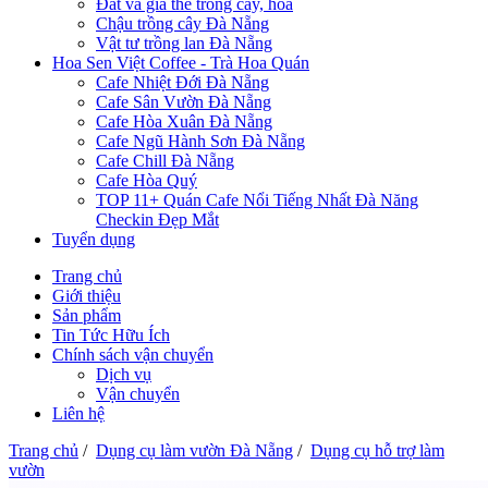
Đất và giá thể trồng cây, hoa
Chậu trồng cây Đà Nẵng
Vật tư trồng lan Đà Nẵng
Hoa Sen Việt Coffee - Trà Hoa Quán
Cafe Nhiệt Đới Đà Nẵng
Cafe Sân Vườn Đà Nẵng
Cafe Hòa Xuân Đà Nẵng
Cafe Ngũ Hành Sơn Đà Nẵng
Cafe Chill Đà Nẵng
Cafe Hòa Quý
TOP 11+ Quán Cafe Nổi Tiếng Nhất Đà Năng
Checkin Đẹp Mắt
Tuyển dụng
Trang chủ
Giới thiệu
Sản phẩm
Tin Tức Hữu Ích
Chính sách vận chuyển
Dịch vụ
Vận chuyển
Liên hệ
Trang chủ
/
Dụng cụ làm vườn Đà Nẵng
/
Dụng cụ hỗ trợ làm
vườn