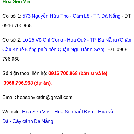
Hoa Sen Việt
Cơ sở 1:
573 Nguyễn Hữu Thọ - Cẩm Lệ - TP. Đà Nẵng
- ĐT:
0916 700 968
Cơ sở 2:
Lô 25 Võ Chí Công - Hòa Quý - TP. Đà Nẵng (Chân
Cầu Khuê Đông phía bên Quận Ngũ Hành Sơn)
- ĐT:
0968
796 968
​Số điện thoại liên hệ:
0916.700.968 (bán sỉ và lẻ) –
0968.796.968
(
dự án).
Email: hoasenvietdn@gmail.com
Website:
Hoa Sen Việt
-
Hoa Sen Việt Đẹp
-
Hoa và
Đá
-
Cây cảnh Đà Nẵng