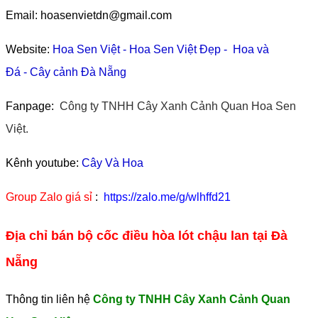
Email: hoasenvietdn@gmail.com
Website:
Hoa Sen Việt
-
Hoa Sen Việt Đẹp
-
Hoa và
Đá
-
Cây cảnh Đà Nẵng
Fanpage:
Công ty TNHH Cây Xanh Cảnh Quan Hoa Sen
Việt.
Kênh youtube:
Cây Và Hoa
Group Zalo giá sỉ
:
https://zalo.me/g/wlhffd21
Địa chỉ bán bộ cốc điều hòa lót chậu lan tại Đà
Nẵng
Thông tin liên hệ
Công ty TNHH Cây Xanh Cảnh Quan