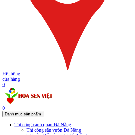
Hệ thống
cửa hàng
0
0
Danh mục sản phẩm
Thi công cảnh quan Đà Nẵng
Thi công sân vườn Đà Nẵng