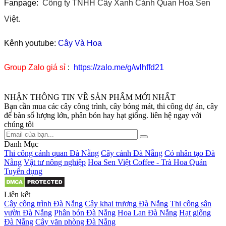
Fanpage:
Công ty TNHH Cây Xanh Cảnh Quan Hoa Sen
Việt.
Kênh youtube:
Cây Và Hoa
Group Zalo giá sỉ
:
https://zalo.me/g/wlhffd21
NHẬN THÔNG TIN VỀ SẢN PHẨM MỚI NHẤT
Bạn cần mua các cây công trình, cây bóng mát, thi công dự án, cây
để bàn số lượng lớn, phân bón hay hạt giống. liên hệ ngay với
chúng tôi
Danh Mục
Thi công cảnh quan Đà Nẵng
Cây cảnh Đà Nẵng
Cỏ nhân tạo Đà
Nẵng
Vật tư nông nghiệp
Hoa Sen Việt Coffee - Trà Hoa Quán
Tuyển dụng
Liên kết
Cây công trình Đà Nẵng
Cây khai trương Đà Nẵng
Thi công sân
vườn Đà Nẵng
Phân bón Đà Nẵng
Hoa Lan Đà Nẵng
Hạt giống
Đà Nẵng
Cây văn phòng Đà Nẵng