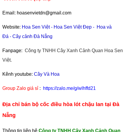
Email: hoasenvietdn@gmail.com
Website:
Hoa Sen Việt
-
Hoa Sen Việt Đẹp
-
Hoa và
Đá
-
Cây cảnh Đà Nẵng
Fanpage:
Công ty TNHH Cây Xanh Cảnh Quan Hoa Sen
Việt.
Kênh youtube:
Cây Và Hoa
Group Zalo giá sỉ
:
https://zalo.me/g/wlhffd21
Địa chỉ bán bộ cốc điều hòa lót chậu lan tại Đà
Nẵng
Thông tin liên hệ
Công ty TNHH Cây Xanh Cảnh Quan