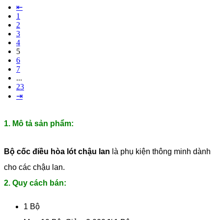
⇤
1
2
3
4
5
6
7
...
23
⇥
1. Mô tả sản phẩm:
Bộ cốc điều hòa lót chậu lan
là phụ kiện thông minh dành
cho các chậu lan.
2. Quy cách bán:
1 Bộ