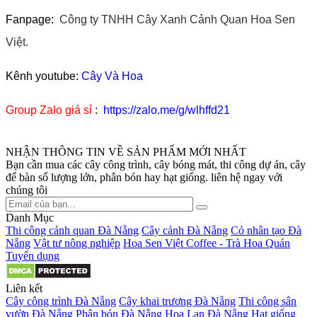
Fanpage:
Công ty TNHH Cây Xanh Cảnh Quan Hoa Sen
Việt.
Kênh youtube:
Cây Và Hoa
Group Zalo giá sỉ
:
https://zalo.me/g/wlhffd21
NHẬN THÔNG TIN VỀ SẢN PHẨM MỚI NHẤT
Bạn cần mua các cây công trình, cây bóng mát, thi công dự án, cây
để bàn số lượng lớn, phân bón hay hạt giống. liên hệ ngay với
chúng tôi
Danh Mục
Thi công cảnh quan Đà Nẵng
Cây cảnh Đà Nẵng
Cỏ nhân tạo Đà
Nẵng
Vật tư nông nghiệp
Hoa Sen Việt Coffee - Trà Hoa Quán
Tuyển dụng
Liên kết
Cây công trình Đà Nẵng
Cây khai trương Đà Nẵng
Thi công sân
vườn Đà Nẵng
Phân bón Đà Nẵng
Hoa Lan Đà Nẵng
Hạt giống