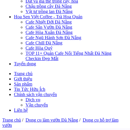
Đất và giá thể trồng cây, hoa
Chậu trồng cây Đà Nẵng
Vật tư trồng lan Đà Nẵng
Hoa Sen Việt Coffee - Trà Hoa Quán
Cafe Nhiệt Đới Đà Nẵng
Cafe Sân Vườn Đà Nẵng
Cafe Hòa Xuân Đà Nẵng
Cafe Ngũ Hành Sơn Đà Nẵng
Cafe Chill Đà Nẵng
Cafe Hòa Quý
TOP 11+ Quán Cafe Nổi Tiếng Nhất Đà Năng
Checkin Đẹp Mắt
Tuyển dụng
Trang chủ
Giới thiệu
Sản phẩm
Tin Tức Hữu Ích
Chính sách vận chuyển
Dịch vụ
Vận chuyển
Liên hệ
Trang chủ
/
Dụng cụ làm vườn Đà Nẵng
/
Dụng cụ hỗ trợ làm
vườn