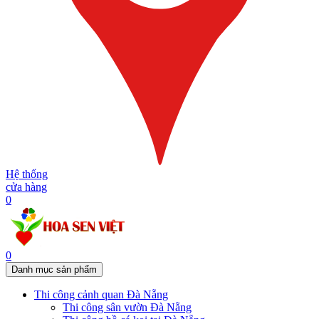
Hệ thống
cửa hàng
0
0
Danh mục sản phẩm
Thi công cảnh quan Đà Nẵng
Thi công sân vườn Đà Nẵng