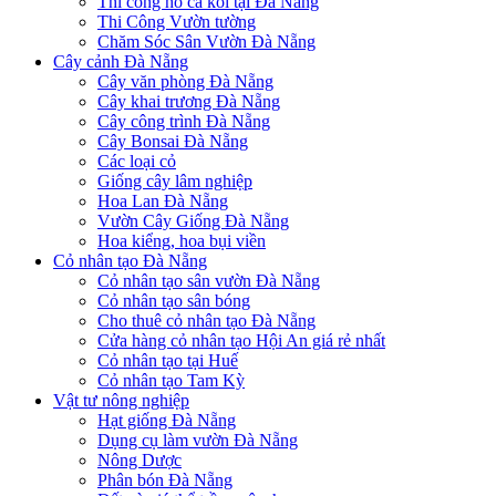
Thi công hồ cá koi tại Đà Nẵng
Thi Công Vườn tường
Chăm Sóc Sân Vườn Đà Nẵng
Cây cảnh Đà Nẵng
Cây văn phòng Đà Nẵng
Cây khai trương Đà Nẵng
Cây công trình Đà Nẵng
Cây Bonsai Đà Nẵng
Các loại cỏ
Giống cây lâm nghiệp
Hoa Lan Đà Nẵng
Vườn Cây Giống Đà Nẵng
Hoa kiểng, hoa bụi viền
Cỏ nhân tạo Đà Nẵng
Cỏ nhân tạo sân vườn Đà Nẵng
Cỏ nhân tạo sân bóng
Cho thuê cỏ nhân tạo Đà Nẵng
Cửa hàng cỏ nhân tạo Hội An giá rẻ nhất
Cỏ nhân tạo tại Huế
Cỏ nhân tạo Tam Kỳ
Vật tư nông nghiệp
Hạt giống Đà Nẵng
Dụng cụ làm vườn Đà Nẵng
Nông Dược
Phân bón Đà Nẵng