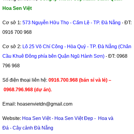
Hoa Sen Việt
Cơ sở 1:
573 Nguyễn Hữu Thọ - Cẩm Lệ - TP. Đà Nẵng
- ĐT:
0916 700 968
Cơ sở 2:
Lô 25 Võ Chí Công - Hòa Quý - TP. Đà Nẵng (Chân
Cầu Khuê Đông phía bên Quận Ngũ Hành Sơn)
- ĐT:
0968
796 968
​Số điện thoại liên hệ:
0916.700.968 (bán sỉ và lẻ) –
0968.796.968
(
dự án).
Email: hoasenvietdn@gmail.com
Website:
Hoa Sen Việt
-
Hoa Sen Việt Đẹp
-
Hoa và
Đá
-
Cây cảnh Đà Nẵng