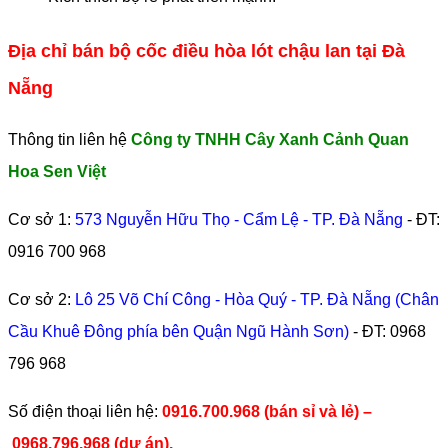
Địa chỉ bán bộ cốc điều hòa lót chậu lan tại Đà
Nẵng
Thông tin liên hệ
Công ty TNHH Cây Xanh Cảnh Quan
Hoa Sen Việt
Cơ sở 1:
573 Nguyễn Hữu Thọ - Cẩm Lệ - TP. Đà Nẵng
- ĐT:
0916 700 968
Cơ sở 2:
Lô 25 Võ Chí Công - Hòa Quý - TP. Đà Nẵng (Chân
Cầu Khuê Đông phía bên Quận Ngũ Hành Sơn)
- ĐT:
0968
796 968
​Số điện thoại liên hệ:
0916.700.968 (bán sỉ và lẻ) –
0968.796.968
(
dự án).