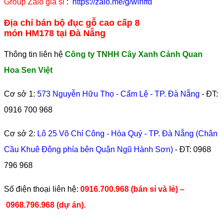
Group Zalo giá sỉ
:
https://zalo.me/g/wlhffd
Địa chỉ bán bộ đục gỗ cao cấp 8
món HM178 tại Đà Nẵng
Thông tin liên hệ
Công ty TNHH Cây Xanh Cảnh Quan
Hoa Sen Việt
Cơ sở 1:
573 Nguyễn Hữu Thọ - Cẩm Lệ - TP. Đà Nẵng
- ĐT:
0916 700 968
Cơ sở 2:
Lô 25 Võ Chí Công - Hòa Quý - TP. Đà Nẵng (Chân
Cầu Khuê Đông phía bên Quận Ngũ Hành Sơn)
- ĐT:
0968
796 968
​Số điện thoại liên hệ:
0916.700.968 (bán sỉ và lẻ) –
0968.796.968
(
dự án).