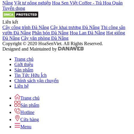
Nẵng
Vật tư nông nghiệp
Hoa Sen Việt Coffee - Trà Hoa Quán
Tuyển dụng
Liên kết
Cây công trình Đà Nẵng
Cây khai trương Đà Nẵng
Thi công sân
vườn Đà Nẵng
Phân bón Đà Nẵng
Hoa Lan Đà Nẵng
Hạt giống
Đà Nẵng
Cây văn phòng Đà Nẵng
Copyright © 2020 HoaSenViet. All Rights Reserved.
Designed and Maintained by
Trang chủ
Giới thiệu
Sản phẩm
Tin Tức Hữu Ích
Chính sách vận chuyển
Liên hệ
Trang chủ
Sản phẩm
Hotline
Cửa hàng
Menu