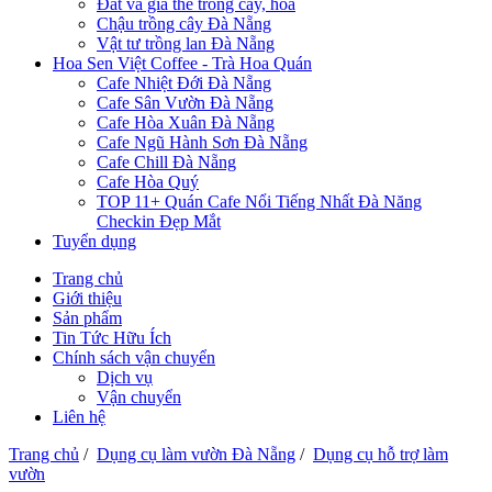
Đất và giá thể trồng cây, hoa
Chậu trồng cây Đà Nẵng
Vật tư trồng lan Đà Nẵng
Hoa Sen Việt Coffee - Trà Hoa Quán
Cafe Nhiệt Đới Đà Nẵng
Cafe Sân Vườn Đà Nẵng
Cafe Hòa Xuân Đà Nẵng
Cafe Ngũ Hành Sơn Đà Nẵng
Cafe Chill Đà Nẵng
Cafe Hòa Quý
TOP 11+ Quán Cafe Nổi Tiếng Nhất Đà Năng
Checkin Đẹp Mắt
Tuyển dụng
Trang chủ
Giới thiệu
Sản phẩm
Tin Tức Hữu Ích
Chính sách vận chuyển
Dịch vụ
Vận chuyển
Liên hệ
Trang chủ
/
Dụng cụ làm vườn Đà Nẵng
/
Dụng cụ hỗ trợ làm
vườn