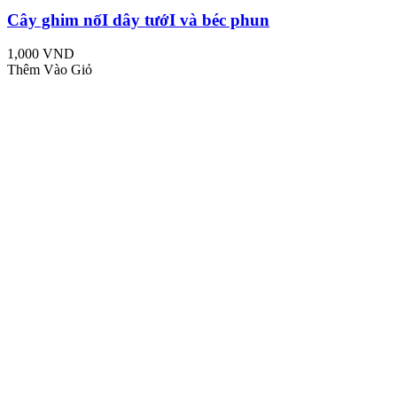
Cây ghim nốI dây tướI và béc phun
1,000 VND
Thêm Vào Giỏ