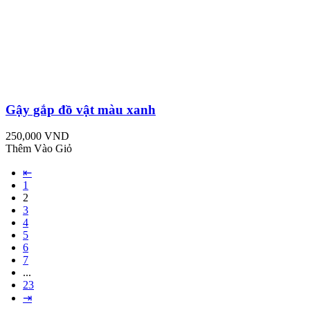
Gậy gắp đồ vật màu xanh
250,000 VND
Thêm Vào Giỏ
⇤
1
2
3
4
5
6
7
...
23
⇥