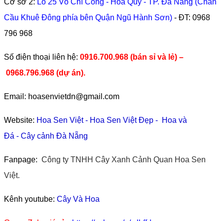
Cơ sở 2:
Lô 25 Võ Chí Công - Hòa Quý - TP. Đà Nẵng (Chân
Cầu Khuê Đông phía bên Quận Ngũ Hành Sơn)
- ĐT:
0968
796 968
​Số điện thoại liên hệ:
0916.700.968 (bán sỉ và lẻ) –
0968.796.968
(
dự án).
Email: hoasenvietdn@gmail.com
Website:
Hoa Sen Việt
-
Hoa Sen Việt Đẹp
-
Hoa và
Đá
-
Cây cảnh Đà Nẵng
Fanpage:
Công ty TNHH Cây Xanh Cảnh Quan Hoa Sen
Việt.
Kênh youtube:
Cây Và Hoa