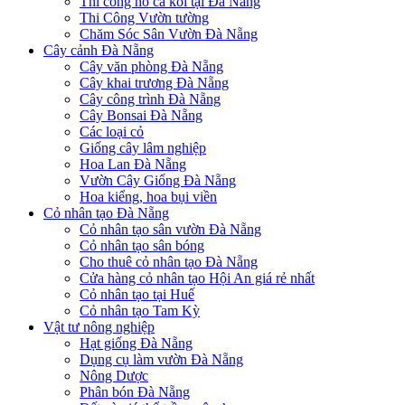
Thi công hồ cá koi tại Đà Nẵng
Thi Công Vườn tường
Chăm Sóc Sân Vườn Đà Nẵng
Cây cảnh Đà Nẵng
Cây văn phòng Đà Nẵng
Cây khai trương Đà Nẵng
Cây công trình Đà Nẵng
Cây Bonsai Đà Nẵng
Các loại cỏ
Giống cây lâm nghiệp
Hoa Lan Đà Nẵng
Vườn Cây Giống Đà Nẵng
Hoa kiểng, hoa bụi viền
Cỏ nhân tạo Đà Nẵng
Cỏ nhân tạo sân vườn Đà Nẵng
Cỏ nhân tạo sân bóng
Cho thuê cỏ nhân tạo Đà Nẵng
Cửa hàng cỏ nhân tạo Hội An giá rẻ nhất
Cỏ nhân tạo tại Huế
Cỏ nhân tạo Tam Kỳ
Vật tư nông nghiệp
Hạt giống Đà Nẵng
Dụng cụ làm vườn Đà Nẵng
Nông Dược
Phân bón Đà Nẵng