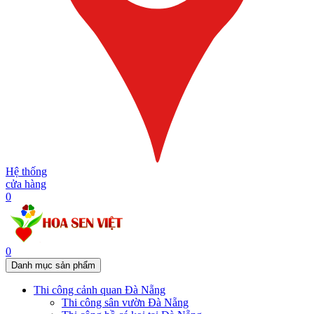
Hệ thống
cửa hàng
0
0
Danh mục sản phẩm
Thi công cảnh quan Đà Nẵng
Thi công sân vườn Đà Nẵng