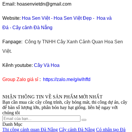
Email: hoasenvietdn@gmail.com
Website:
Hoa Sen Việt
-
Hoa Sen Việt Đẹp
-
Hoa và
Đá
-
Cây cảnh Đà Nẵng
Fanpage:
Công ty TNHH Cây Xanh Cảnh Quan Hoa Sen
Việt.
Kênh youtube:
Cây Và Hoa
Group Zalo giá sỉ
:
https://zalo.me/g/wlhffd
NHẬN THÔNG TIN VỀ SẢN PHẨM MỚI NHẤT
Bạn cần mua các cây công trình, cây bóng mát, thi công dự án, cây
để bàn số lượng lớn, phân bón hay hạt giống. liên hệ ngay với
chúng tôi
Danh Mục
Thi công cảnh quan Đà Nẵng
Cây cảnh Đà Nẵng
Cỏ nhân tạo Đà