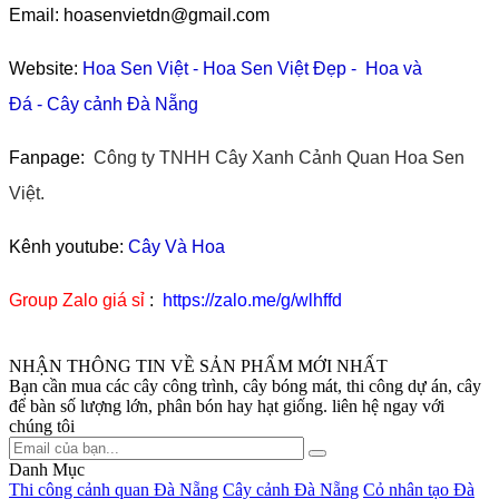
Email: hoasenvietdn@gmail.com
Website:
Hoa Sen Việt
-
Hoa Sen Việt Đẹp
-
Hoa và
Đá
-
Cây cảnh Đà Nẵng
Fanpage:
Công ty TNHH Cây Xanh Cảnh Quan Hoa Sen
Việt.
Kênh youtube:
Cây Và Hoa
Group Zalo giá sỉ
:
https://zalo.me/g/wlhffd
NHẬN THÔNG TIN VỀ SẢN PHẨM MỚI NHẤT
Bạn cần mua các cây công trình, cây bóng mát, thi công dự án, cây
để bàn số lượng lớn, phân bón hay hạt giống. liên hệ ngay với
chúng tôi
Danh Mục
Thi công cảnh quan Đà Nẵng
Cây cảnh Đà Nẵng
Cỏ nhân tạo Đà