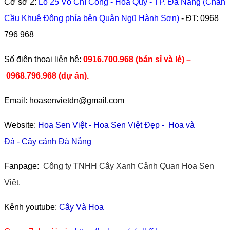
Cơ sở 2:
Lô 25 Võ Chí Công - Hòa Quý - TP. Đà Nẵng (Chân
Cầu Khuê Đông phía bên Quận Ngũ Hành Sơn)
- ĐT:
0968
796 968
​Số điện thoại liên hệ:
0916.700.968 (bán sỉ và lẻ) –
0968.796.968
(
dự án).
Email: hoasenvietdn@gmail.com
Website:
Hoa Sen Việt
-
Hoa Sen Việt Đẹp
-
Hoa và
Đá
-
Cây cảnh Đà Nẵng
Fanpage:
Công ty TNHH Cây Xanh Cảnh Quan Hoa Sen
Việt.
Kênh youtube:
Cây Và Hoa