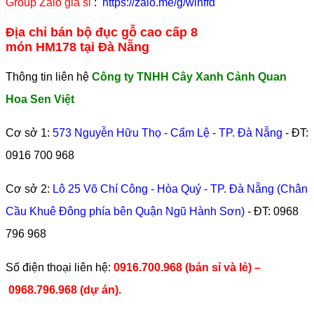
Group Zalo giá sỉ
:
https://zalo.me/g/wlhffd
Địa chỉ bán bộ đục gỗ cao cấp 8
món HM178 tại Đà Nẵng
Thông tin liên hệ
Công ty TNHH Cây Xanh Cảnh Quan
Hoa Sen Việt
Cơ sở 1:
573 Nguyễn Hữu Thọ - Cẩm Lệ - TP. Đà Nẵng
- ĐT:
0916 700 968
Cơ sở 2:
Lô 25 Võ Chí Công - Hòa Quý - TP. Đà Nẵng (Chân
Cầu Khuê Đông phía bên Quận Ngũ Hành Sơn)
- ĐT:
0968
796 968
​Số điện thoại liên hệ:
0916.700.968 (bán sỉ và lẻ) –
0968.796.968
(
dự án).