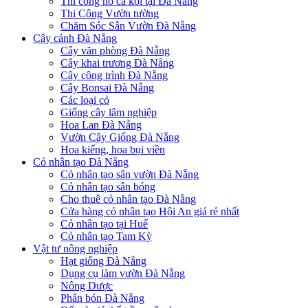
Thi công hồ cá koi tại Đà Nẵng
Thi Công Vườn tường
Chăm Sóc Sân Vườn Đà Nẵng
Cây cảnh Đà Nẵng
Cây văn phòng Đà Nẵng
Cây khai trương Đà Nẵng
Cây công trình Đà Nẵng
Cây Bonsai Đà Nẵng
Các loại cỏ
Giống cây lâm nghiệp
Hoa Lan Đà Nẵng
Vườn Cây Giống Đà Nẵng
Hoa kiểng, hoa bụi viền
Cỏ nhân tạo Đà Nẵng
Cỏ nhân tạo sân vườn Đà Nẵng
Cỏ nhân tạo sân bóng
Cho thuê cỏ nhân tạo Đà Nẵng
Cửa hàng cỏ nhân tạo Hội An giá rẻ nhất
Cỏ nhân tạo tại Huế
Cỏ nhân tạo Tam Kỳ
Vật tư nông nghiệp
Hạt giống Đà Nẵng
Dụng cụ làm vườn Đà Nẵng
Nông Dược
Phân bón Đà Nẵng