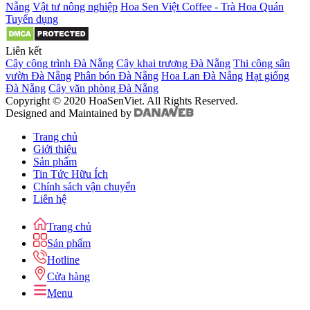
Nẵng
Vật tư nông nghiệp
Hoa Sen Việt Coffee - Trà Hoa Quán
Tuyển dụng
Liên kết
Cây công trình Đà Nẵng
Cây khai trương Đà Nẵng
Thi công sân
vườn Đà Nẵng
Phân bón Đà Nẵng
Hoa Lan Đà Nẵng
Hạt giống
Đà Nẵng
Cây văn phòng Đà Nẵng
Copyright © 2020 HoaSenViet. All Rights Reserved.
Designed and Maintained by
Trang chủ
Giới thiệu
Sản phẩm
Tin Tức Hữu Ích
Chính sách vận chuyển
Liên hệ
Trang chủ
Sản phẩm
Hotline
Cửa hàng
Menu