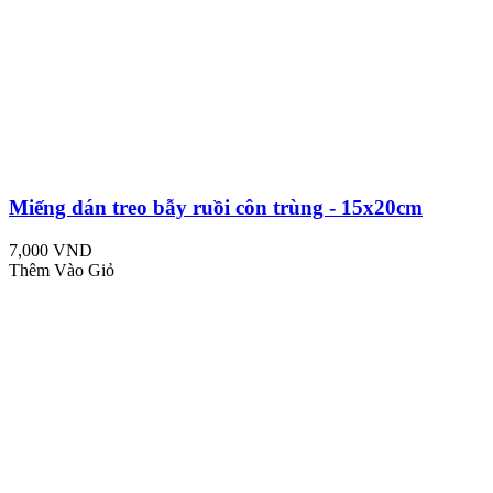
Miếng dán treo bẫy ruồi côn trùng - 15x20cm
7,000 VND
Thêm Vào Giỏ