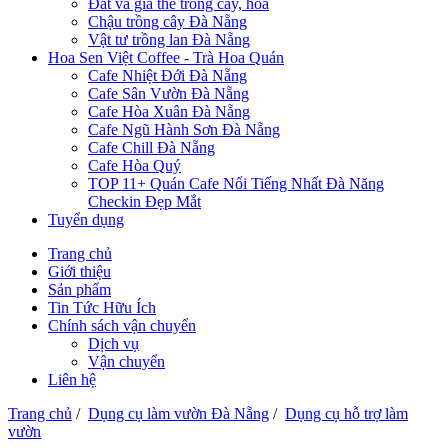
Đất và giá thể trồng cây, hoa
Chậu trồng cây Đà Nẵng
Vật tư trồng lan Đà Nẵng
Hoa Sen Việt Coffee - Trà Hoa Quán
Cafe Nhiệt Đới Đà Nẵng
Cafe Sân Vườn Đà Nẵng
Cafe Hòa Xuân Đà Nẵng
Cafe Ngũ Hành Sơn Đà Nẵng
Cafe Chill Đà Nẵng
Cafe Hòa Quý
TOP 11+ Quán Cafe Nổi Tiếng Nhất Đà Năng
Checkin Đẹp Mắt
Tuyển dụng
Trang chủ
Giới thiệu
Sản phẩm
Tin Tức Hữu Ích
Chính sách vận chuyển
Dịch vụ
Vận chuyển
Liên hệ
Trang chủ
/
Dụng cụ làm vườn Đà Nẵng
/
Dụng cụ hỗ trợ làm
vườn