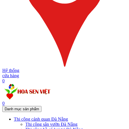
Hệ thống
cửa hàng
0
0
Danh mục sản phẩm
Thi công cảnh quan Đà Nẵng
Thi công sân vườn Đà Nẵng