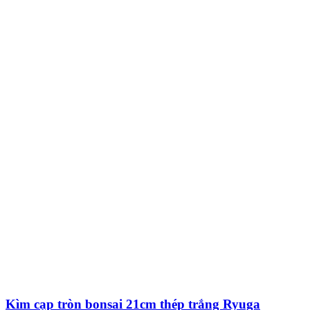
Kìm cạp tròn bonsai 21cm thép trắng Ryuga