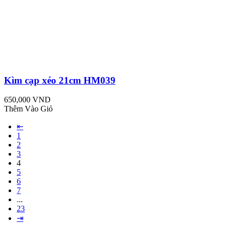
Kìm cạp xéo 21cm HM039
650,000 VND
Thêm Vào Giỏ
⇤
1
2
3
4
5
6
7
...
23
⇥