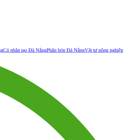
ng
Cỏ nhân tạo Đà Nẵng
Phân bón Đà Nẵng
Vật tư nông nghiệp