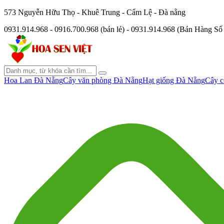
573 Nguyễn Hữu Thọ - Khuê Trung - Cẩm Lệ - Đà nẵng
0931.914.968 - 0916.700.968 (bán lẻ) - 0931.914.968 (Bán Hàng S
Hoa Lan Đà Nẵng
Cây văn phòng Đà Nẵng
Hạt giống Đà Nẵng
Cây c