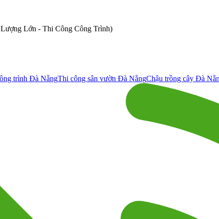
ố Lượng Lớn - Thi Công Công Trình)
ông trình Đà Nẵng
Thi công sân vườn Đà Nẵng
Chậu trồng cây Đà Nẵ