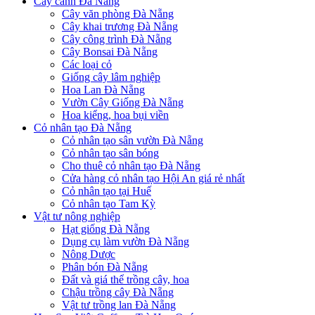
Cây cảnh Đà Nẵng
Cây văn phòng Đà Nẵng
Cây khai trương Đà Nẵng
Cây công trình Đà Nẵng
Cây Bonsai Đà Nẵng
Các loại cỏ
Giống cây lâm nghiệp
Hoa Lan Đà Nẵng
Vườn Cây Giống Đà Nẵng
Hoa kiểng, hoa bụi viền
Cỏ nhân tạo Đà Nẵng
Cỏ nhân tạo sân vườn Đà Nẵng
Cỏ nhân tạo sân bóng
Cho thuê cỏ nhân tạo Đà Nẵng
Cửa hàng cỏ nhân tạo Hội An giá rẻ nhất
Cỏ nhân tạo tại Huế
Cỏ nhân tạo Tam Kỳ
Vật tư nông nghiệp
Hạt giống Đà Nẵng
Dụng cụ làm vườn Đà Nẵng
Nông Dược
Phân bón Đà Nẵng
Đất và giá thể trồng cây, hoa
Chậu trồng cây Đà Nẵng
Vật tư trồng lan Đà Nẵng