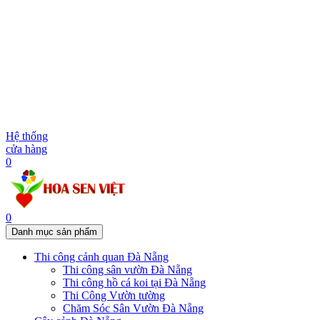
Hệ thống
cửa hàng
0
0
Danh mục sản phẩm
Thi công cảnh quan Đà Nẵng
Thi công sân vườn Đà Nẵng
Thi công hồ cá koi tại Đà Nẵng
Thi Công Vườn tường
Chăm Sóc Sân Vườn Đà Nẵng