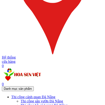
Hệ thống
cửa hàng
0
0
Danh mục sản phẩm
Thi công cảnh quan Đà Nẵng
Thi công sân vườn Đà Nẵng