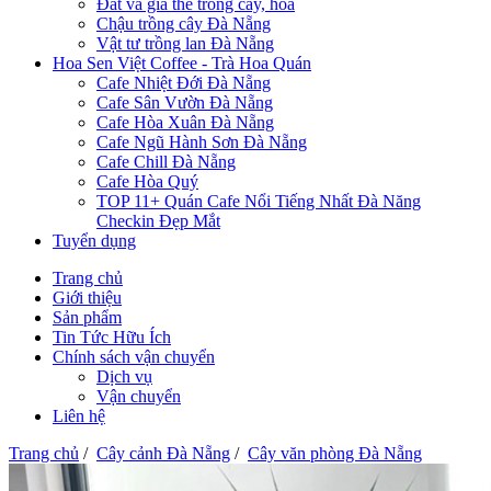
Đất và giá thể trồng cây, hoa
Chậu trồng cây Đà Nẵng
Vật tư trồng lan Đà Nẵng
Hoa Sen Việt Coffee - Trà Hoa Quán
Cafe Nhiệt Đới Đà Nẵng
Cafe Sân Vườn Đà Nẵng
Cafe Hòa Xuân Đà Nẵng
Cafe Ngũ Hành Sơn Đà Nẵng
Cafe Chill Đà Nẵng
Cafe Hòa Quý
TOP 11+ Quán Cafe Nổi Tiếng Nhất Đà Năng
Checkin Đẹp Mắt
Tuyển dụng
Trang chủ
Giới thiệu
Sản phẩm
Tin Tức Hữu Ích
Chính sách vận chuyển
Dịch vụ
Vận chuyển
Liên hệ
Trang chủ
/
Cây cảnh Đà Nẵng
/
Cây văn phòng Đà Nẵng