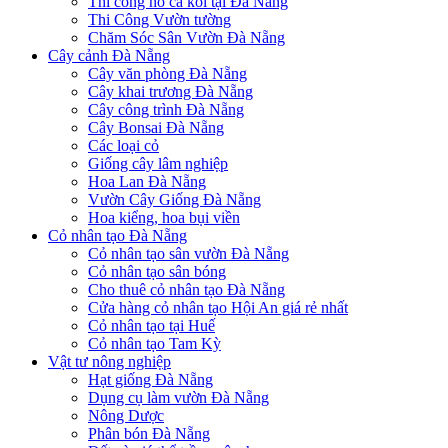
Thi công hồ cá koi tại Đà Nẵng
Thi Công Vườn tường
Chăm Sóc Sân Vườn Đà Nẵng
Cây cảnh Đà Nẵng
Cây văn phòng Đà Nẵng
Cây khai trương Đà Nẵng
Cây công trình Đà Nẵng
Cây Bonsai Đà Nẵng
Các loại cỏ
Giống cây lâm nghiệp
Hoa Lan Đà Nẵng
Vườn Cây Giống Đà Nẵng
Hoa kiểng, hoa bụi viền
Cỏ nhân tạo Đà Nẵng
Cỏ nhân tạo sân vườn Đà Nẵng
Cỏ nhân tạo sân bóng
Cho thuê cỏ nhân tạo Đà Nẵng
Cửa hàng cỏ nhân tạo Hội An giá rẻ nhất
Cỏ nhân tạo tại Huế
Cỏ nhân tạo Tam Kỳ
Vật tư nông nghiệp
Hạt giống Đà Nẵng
Dụng cụ làm vườn Đà Nẵng
Nông Dược
Phân bón Đà Nẵng