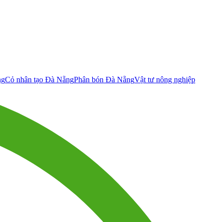
ng
Cỏ nhân tạo Đà Nẵng
Phân bón Đà Nẵng
Vật tư nông nghiệp