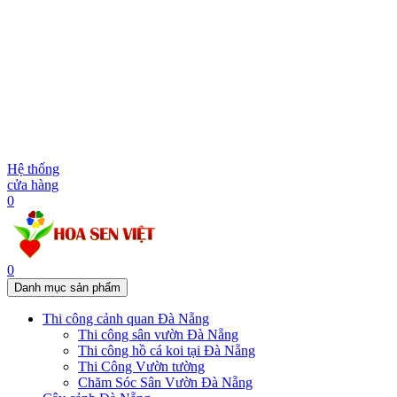
Hệ thống
cửa hàng
0
0
Danh mục sản phẩm
Thi công cảnh quan Đà Nẵng
Thi công sân vườn Đà Nẵng
Thi công hồ cá koi tại Đà Nẵng
Thi Công Vườn tường
Chăm Sóc Sân Vườn Đà Nẵng