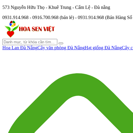
573 Nguyễn Hữu Thọ - Khuê Trung - Cẩm Lệ - Đà nẵng
0931.914.968 - 0916.700.968 (bán lẻ) - 0931.914.968 (Bán Hàng S
Hoa Lan Đà Nẵng
Cây văn phòng Đà Nẵng
Hạt giống Đà Nẵng
Cây c