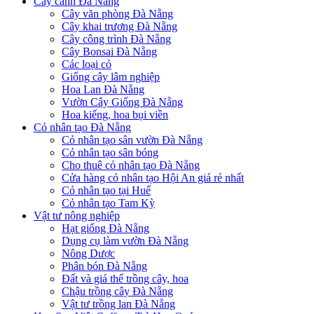
Cây cảnh Đà Nẵng
Cây văn phòng Đà Nẵng
Cây khai trương Đà Nẵng
Cây công trình Đà Nẵng
Cây Bonsai Đà Nẵng
Các loại cỏ
Giống cây lâm nghiệp
Hoa Lan Đà Nẵng
Vườn Cây Giống Đà Nẵng
Hoa kiểng, hoa bụi viền
Cỏ nhân tạo Đà Nẵng
Cỏ nhân tạo sân vườn Đà Nẵng
Cỏ nhân tạo sân bóng
Cho thuê cỏ nhân tạo Đà Nẵng
Cửa hàng cỏ nhân tạo Hội An giá rẻ nhất
Cỏ nhân tạo tại Huế
Cỏ nhân tạo Tam Kỳ
Vật tư nông nghiệp
Hạt giống Đà Nẵng
Dụng cụ làm vườn Đà Nẵng
Nông Dược
Phân bón Đà Nẵng
Đất và giá thể trồng cây, hoa
Chậu trồng cây Đà Nẵng
Vật tư trồng lan Đà Nẵng