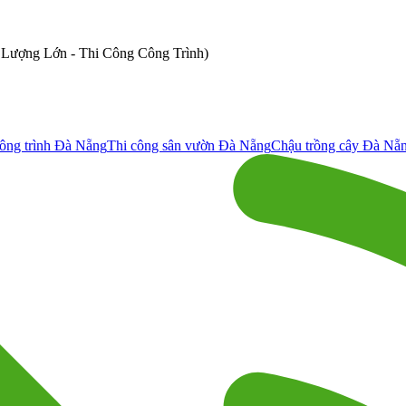
ố Lượng Lớn - Thi Công Công Trình)
ông trình Đà Nẵng
Thi công sân vườn Đà Nẵng
Chậu trồng cây Đà Nẵ