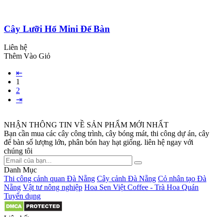
Cây Lưỡi Hổ Mini Để Bàn
Liên hệ
Thêm Vào Giỏ
⇤
1
2
⇥
NHẬN THÔNG TIN VỀ SẢN PHẨM MỚI NHẤT
Bạn cần mua các cây công trình, cây bóng mát, thi công dự án, cây
để bàn số lượng lớn, phân bón hay hạt giống. liên hệ ngay với
chúng tôi
Danh Mục
Thi công cảnh quan Đà Nẵng
Cây cảnh Đà Nẵng
Cỏ nhân tạo Đà
Nẵng
Vật tư nông nghiệp
Hoa Sen Việt Coffee - Trà Hoa Quán
Tuyển dụng