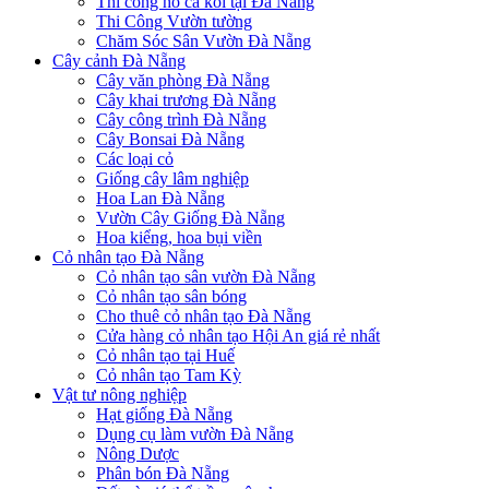
Thi công hồ cá koi tại Đà Nẵng
Thi Công Vườn tường
Chăm Sóc Sân Vườn Đà Nẵng
Cây cảnh Đà Nẵng
Cây văn phòng Đà Nẵng
Cây khai trương Đà Nẵng
Cây công trình Đà Nẵng
Cây Bonsai Đà Nẵng
Các loại cỏ
Giống cây lâm nghiệp
Hoa Lan Đà Nẵng
Vườn Cây Giống Đà Nẵng
Hoa kiểng, hoa bụi viền
Cỏ nhân tạo Đà Nẵng
Cỏ nhân tạo sân vườn Đà Nẵng
Cỏ nhân tạo sân bóng
Cho thuê cỏ nhân tạo Đà Nẵng
Cửa hàng cỏ nhân tạo Hội An giá rẻ nhất
Cỏ nhân tạo tại Huế
Cỏ nhân tạo Tam Kỳ
Vật tư nông nghiệp
Hạt giống Đà Nẵng
Dụng cụ làm vườn Đà Nẵng
Nông Dược
Phân bón Đà Nẵng