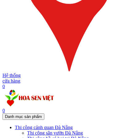
Hệ thống
cửa hàng
0
0
Danh mục sản phẩm
Thi công cảnh quan Đà Nẵng
Thi công sân vườn Đà Nẵng