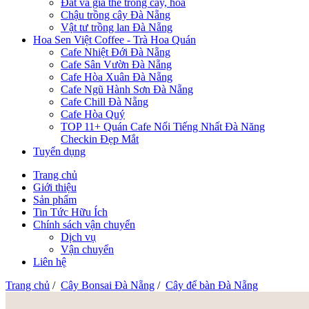
Đất và giá thể trồng cây, hoa
Chậu trồng cây Đà Nẵng
Vật tư trồng lan Đà Nẵng
Hoa Sen Việt Coffee - Trà Hoa Quán
Cafe Nhiệt Đới Đà Nẵng
Cafe Sân Vườn Đà Nẵng
Cafe Hòa Xuân Đà Nẵng
Cafe Ngũ Hành Sơn Đà Nẵng
Cafe Chill Đà Nẵng
Cafe Hòa Quý
TOP 11+ Quán Cafe Nổi Tiếng Nhất Đà Năng
Checkin Đẹp Mắt
Tuyển dụng
Trang chủ
Giới thiệu
Sản phẩm
Tin Tức Hữu Ích
Chính sách vận chuyển
Dịch vụ
Vận chuyển
Liên hệ
Trang chủ
/
Cây Bonsai Đà Nẵng
/
Cây để bàn Đà Nẵng