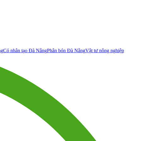
ng
Cỏ nhân tạo Đà Nẵng
Phân bón Đà Nẵng
Vật tư nông nghiệp