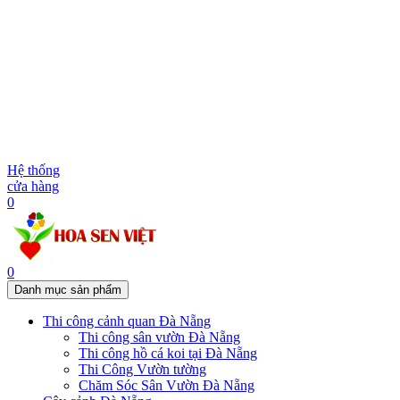
Hệ thống
cửa hàng
0
0
Danh mục sản phẩm
Thi công cảnh quan Đà Nẵng
Thi công sân vườn Đà Nẵng
Thi công hồ cá koi tại Đà Nẵng
Thi Công Vườn tường
Chăm Sóc Sân Vườn Đà Nẵng