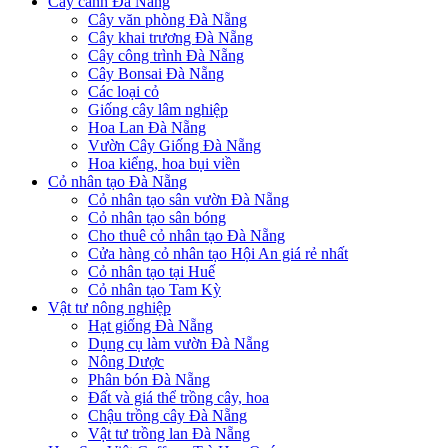
Cây cảnh Đà Nẵng
Cây văn phòng Đà Nẵng
Cây khai trương Đà Nẵng
Cây công trình Đà Nẵng
Cây Bonsai Đà Nẵng
Các loại cỏ
Giống cây lâm nghiệp
Hoa Lan Đà Nẵng
Vườn Cây Giống Đà Nẵng
Hoa kiểng, hoa bụi viền
Cỏ nhân tạo Đà Nẵng
Cỏ nhân tạo sân vườn Đà Nẵng
Cỏ nhân tạo sân bóng
Cho thuê cỏ nhân tạo Đà Nẵng
Cửa hàng cỏ nhân tạo Hội An giá rẻ nhất
Cỏ nhân tạo tại Huế
Cỏ nhân tạo Tam Kỳ
Vật tư nông nghiệp
Hạt giống Đà Nẵng
Dụng cụ làm vườn Đà Nẵng
Nông Dược
Phân bón Đà Nẵng
Đất và giá thể trồng cây, hoa
Chậu trồng cây Đà Nẵng
Vật tư trồng lan Đà Nẵng