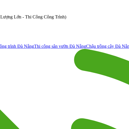
ố Lượng Lớn - Thi Công Công Trình)
ông trình Đà Nẵng
Thi công sân vườn Đà Nẵng
Chậu trồng cây Đà Nẵ