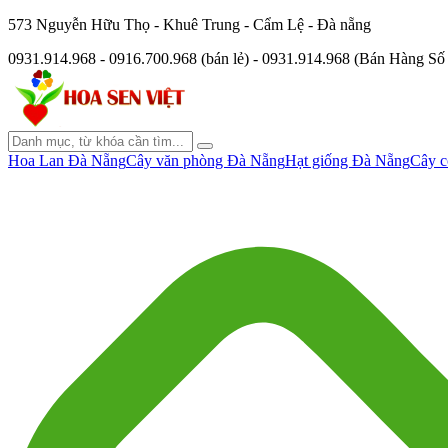
573 Nguyễn Hữu Thọ - Khuê Trung - Cẩm Lệ - Đà nẵng
0931.914.968 - 0916.700.968 (bán lẻ) - 0931.914.968 (Bán Hàng S
Hoa Lan Đà Nẵng
Cây văn phòng Đà Nẵng
Hạt giống Đà Nẵng
Cây c