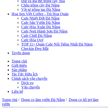
Đất và giá thể trồng cây, hoa
Chậu trồng cây Đà Nẵng
Vật tư trồng lan Đà Nẵng
Hoa Sen Việt Coffee - Trà Hoa Quán
Cafe Nhiệt Đới Đà Nẵng
Cafe Sân Vườn Đà Nẵng
Cafe Hòa Xuân Đà Nẵng
Cafe Ngũ Hành Sơn Đà Nẵng
Cafe Chill Đà Nẵng
Cafe Hòa Quý
TOP 11+ Quán Cafe Nổi Tiếng Nhất Đà Năng
Checkin Đẹp Mắt
Tuyển dụng
Trang chủ
Giới thiệu
Sản phẩm
Tin Tức Hữu Ích
Chính sách vận chuyển
Dịch vụ
Vận chuyển
Liên hệ
Trang chủ
/
Dụng cụ làm vườn Đà Nẵng
/
Dụng cụ hỗ trợ làm
vườn