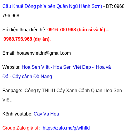
Cầu Khuê Đông phía bên Quận Ngũ Hành Sơn)
- ĐT:
0968
796 968
​Số điện thoại liên hệ:
0916.700.968 (bán sỉ và lẻ) –
0968.796.968
(
dự án).
Email: hoasenvietdn@gmail.com
Website:
Hoa Sen Việt
-
Hoa Sen Việt Đẹp
-
Hoa và
Đá
-
Cây cảnh Đà Nẵng
Fanpage:
Công ty TNHH Cây Xanh Cảnh Quan Hoa Sen
Việt.
Kênh youtube:
Cây Và Hoa
Group Zalo giá sỉ
:
https://zalo.me/g/wlhffd