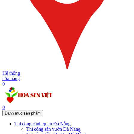
Hệ thống
cửa hàng
0
0
Danh mục sản phẩm
Thi công cảnh quan Đà Nẵng
Thi công sân vườn Đà Nẵng