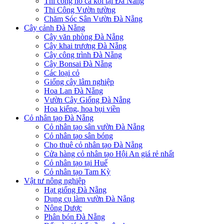
Thi công hồ cá koi tại Đà Nẵng
Thi Công Vườn tường
Chăm Sóc Sân Vườn Đà Nẵng
Cây cảnh Đà Nẵng
Cây văn phòng Đà Nẵng
Cây khai trương Đà Nẵng
Cây công trình Đà Nẵng
Cây Bonsai Đà Nẵng
Các loại cỏ
Giống cây lâm nghiệp
Hoa Lan Đà Nẵng
Vườn Cây Giống Đà Nẵng
Hoa kiểng, hoa bụi viền
Cỏ nhân tạo Đà Nẵng
Cỏ nhân tạo sân vườn Đà Nẵng
Cỏ nhân tạo sân bóng
Cho thuê cỏ nhân tạo Đà Nẵng
Cửa hàng cỏ nhân tạo Hội An giá rẻ nhất
Cỏ nhân tạo tại Huế
Cỏ nhân tạo Tam Kỳ
Vật tư nông nghiệp
Hạt giống Đà Nẵng
Dụng cụ làm vườn Đà Nẵng
Nông Dược
Phân bón Đà Nẵng