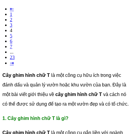
⇤
1
2
3
4
5
6
7
...
23
⇥
Cây ghim hình chữ T
là một công cụ hữu ích trong việc
đánh dấu và quản lý vườn hoặc khu vườn của bạn. Đây là
một bài viết giới thiệu về
cây ghim hình chữ T
và cách nó
có thể được sử dụng để tạo ra một vườn đẹp và có tổ chức.
1. Cây ghim hình chữ T là gì?
Cây ghim hình chữ T
là một công cụ gắn liền với ngành