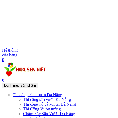
Hệ thống
cửa hàng
0
0
Danh mục sản phẩm
Thi công cảnh quan Đà Nẵng
Thi công sân vườn Đà Nẵng
Thi công hồ cá koi tại Đà Nẵng
Thi Công Vườn tường
Chăm Sóc Sân Vườn Đà Nẵng