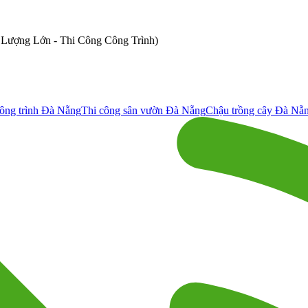
ố Lượng Lớn - Thi Công Công Trình)
ông trình Đà Nẵng
Thi công sân vườn Đà Nẵng
Chậu trồng cây Đà Nẵ