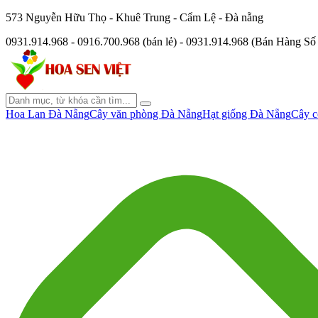
573 Nguyễn Hữu Thọ - Khuê Trung - Cẩm Lệ - Đà nẵng
0931.914.968 - 0916.700.968 (bán lẻ) - 0931.914.968 (Bán Hàng S
Hoa Lan Đà Nẵng
Cây văn phòng Đà Nẵng
Hạt giống Đà Nẵng
Cây c