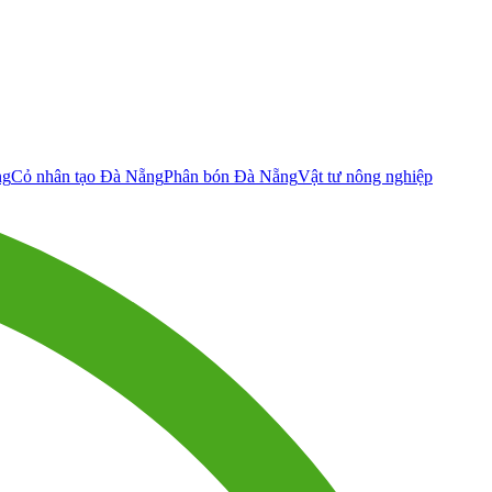
ng
Cỏ nhân tạo Đà Nẵng
Phân bón Đà Nẵng
Vật tư nông nghiệp