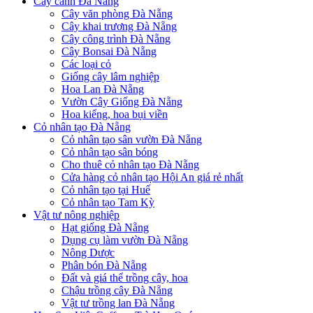
Cây cảnh Đà Nẵng
Cây văn phòng Đà Nẵng
Cây khai trương Đà Nẵng
Cây công trình Đà Nẵng
Cây Bonsai Đà Nẵng
Các loại cỏ
Giống cây lâm nghiệp
Hoa Lan Đà Nẵng
Vườn Cây Giống Đà Nẵng
Hoa kiểng, hoa bụi viền
Cỏ nhân tạo Đà Nẵng
Cỏ nhân tạo sân vườn Đà Nẵng
Cỏ nhân tạo sân bóng
Cho thuê cỏ nhân tạo Đà Nẵng
Cửa hàng cỏ nhân tạo Hội An giá rẻ nhất
Cỏ nhân tạo tại Huế
Cỏ nhân tạo Tam Kỳ
Vật tư nông nghiệp
Hạt giống Đà Nẵng
Dụng cụ làm vườn Đà Nẵng
Nông Dược
Phân bón Đà Nẵng
Đất và giá thể trồng cây, hoa
Chậu trồng cây Đà Nẵng
Vật tư trồng lan Đà Nẵng