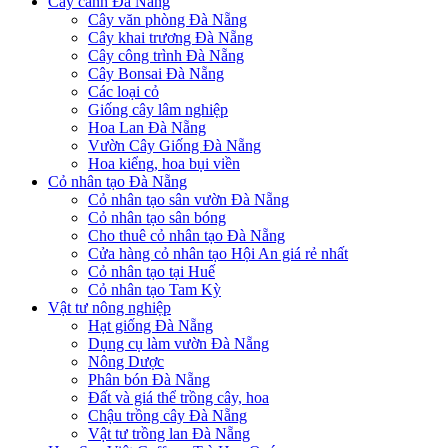
Cây cảnh Đà Nẵng
Cây văn phòng Đà Nẵng
Cây khai trương Đà Nẵng
Cây công trình Đà Nẵng
Cây Bonsai Đà Nẵng
Các loại cỏ
Giống cây lâm nghiệp
Hoa Lan Đà Nẵng
Vườn Cây Giống Đà Nẵng
Hoa kiểng, hoa bụi viền
Cỏ nhân tạo Đà Nẵng
Cỏ nhân tạo sân vườn Đà Nẵng
Cỏ nhân tạo sân bóng
Cho thuê cỏ nhân tạo Đà Nẵng
Cửa hàng cỏ nhân tạo Hội An giá rẻ nhất
Cỏ nhân tạo tại Huế
Cỏ nhân tạo Tam Kỳ
Vật tư nông nghiệp
Hạt giống Đà Nẵng
Dụng cụ làm vườn Đà Nẵng
Nông Dược
Phân bón Đà Nẵng
Đất và giá thể trồng cây, hoa
Chậu trồng cây Đà Nẵng
Vật tư trồng lan Đà Nẵng