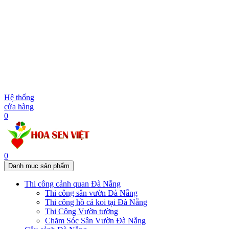
Hệ thống
cửa hàng
0
0
Danh mục sản phẩm
Thi công cảnh quan Đà Nẵng
Thi công sân vườn Đà Nẵng
Thi công hồ cá koi tại Đà Nẵng
Thi Công Vườn tường
Chăm Sóc Sân Vườn Đà Nẵng