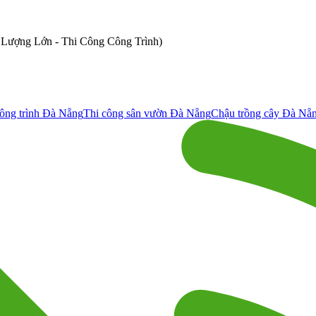
ố Lượng Lớn - Thi Công Công Trình)
ông trình Đà Nẵng
Thi công sân vườn Đà Nẵng
Chậu trồng cây Đà Nẵ