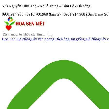
573 Nguyễn Hữu Thọ - Khuê Trung - Cẩm Lệ - Đà nẵng
0931.914.968 - 0916.700.968 (bán lẻ) - 0931.914.968 (Bán Hàng S
Hoa Lan Đà Nẵng
Cây văn phòng Đà Nẵng
Hạt giống Đà Nẵng
Cây c