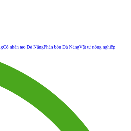
ng
Cỏ nhân tạo Đà Nẵng
Phân bón Đà Nẵng
Vật tư nông nghiệp