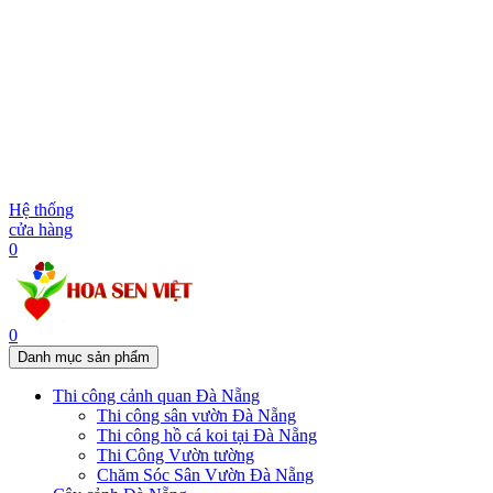
Hệ thống
cửa hàng
0
0
Danh mục sản phẩm
Thi công cảnh quan Đà Nẵng
Thi công sân vườn Đà Nẵng
Thi công hồ cá koi tại Đà Nẵng
Thi Công Vườn tường
Chăm Sóc Sân Vườn Đà Nẵng