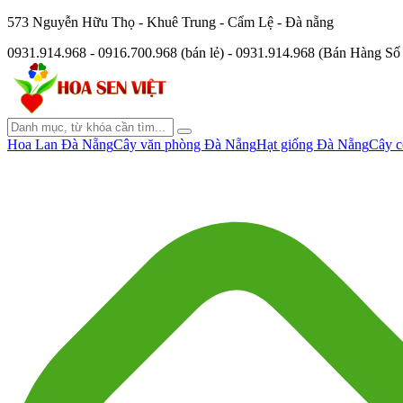
573 Nguyễn Hữu Thọ - Khuê Trung - Cẩm Lệ - Đà nẵng
0931.914.968 - 0916.700.968 (bán lẻ) - 0931.914.968 (Bán Hàng S
Hoa Lan Đà Nẵng
Cây văn phòng Đà Nẵng
Hạt giống Đà Nẵng
Cây c