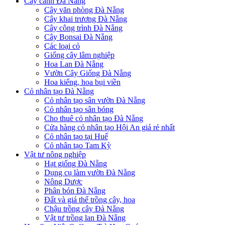
Cây cảnh Đà Nẵng
Cây văn phòng Đà Nẵng
Cây khai trương Đà Nẵng
Cây công trình Đà Nẵng
Cây Bonsai Đà Nẵng
Các loại cỏ
Giống cây lâm nghiệp
Hoa Lan Đà Nẵng
Vườn Cây Giống Đà Nẵng
Hoa kiểng, hoa bụi viền
Cỏ nhân tạo Đà Nẵng
Cỏ nhân tạo sân vườn Đà Nẵng
Cỏ nhân tạo sân bóng
Cho thuê cỏ nhân tạo Đà Nẵng
Cửa hàng cỏ nhân tạo Hội An giá rẻ nhất
Cỏ nhân tạo tại Huế
Cỏ nhân tạo Tam Kỳ
Vật tư nông nghiệp
Hạt giống Đà Nẵng
Dụng cụ làm vườn Đà Nẵng
Nông Dược
Phân bón Đà Nẵng
Đất và giá thể trồng cây, hoa
Chậu trồng cây Đà Nẵng
Vật tư trồng lan Đà Nẵng