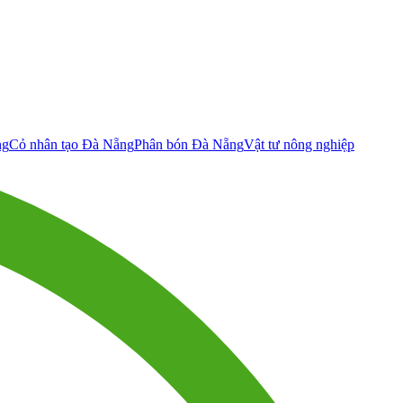
ng
Cỏ nhân tạo Đà Nẵng
Phân bón Đà Nẵng
Vật tư nông nghiệp