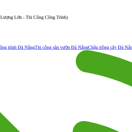
ố Lượng Lớn - Thi Công Công Trình)
ông trình Đà Nẵng
Thi công sân vườn Đà Nẵng
Chậu trồng cây Đà Nẵ