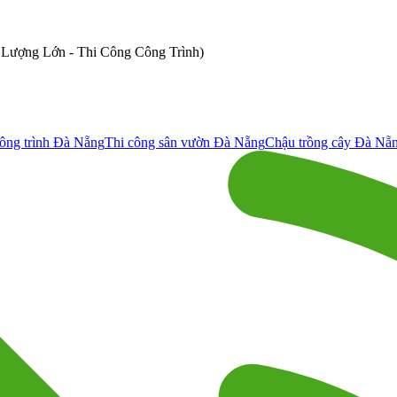
ố Lượng Lớn - Thi Công Công Trình)
ông trình Đà Nẵng
Thi công sân vườn Đà Nẵng
Chậu trồng cây Đà Nẵ