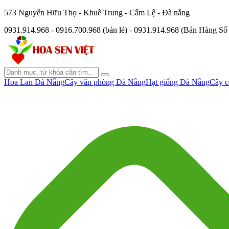
573 Nguyễn Hữu Thọ - Khuê Trung - Cẩm Lệ - Đà nẵng
0931.914.968 - 0916.700.968 (bán lẻ) - 0931.914.968 (Bán Hàng S
Hoa Lan Đà Nẵng
Cây văn phòng Đà Nẵng
Hạt giống Đà Nẵng
Cây c