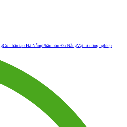
ng
Cỏ nhân tạo Đà Nẵng
Phân bón Đà Nẵng
Vật tư nông nghiệp