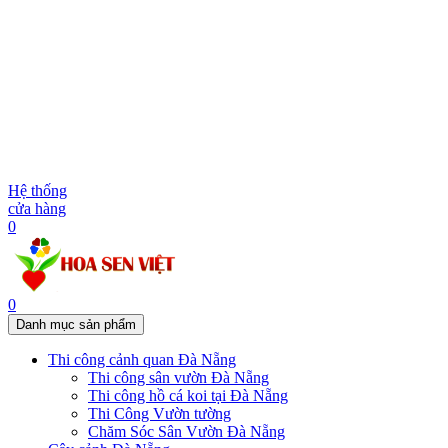
Hệ thống
cửa hàng
0
0
Danh mục sản phẩm
Thi công cảnh quan Đà Nẵng
Thi công sân vườn Đà Nẵng
Thi công hồ cá koi tại Đà Nẵng
Thi Công Vườn tường
Chăm Sóc Sân Vườn Đà Nẵng