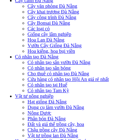
Cây cảnh Đà Nẵng
Cây văn phòng Đà Nẵng
Cây khai trương Đà Nẵng
Cây công trình Đà Nẵng
Cây Bonsai Đà Nẵng
Các loại cỏ
Giống cây lâm nghiệp
Hoa Lan Đà Nẵng
Vườn Cây Giống Đà Nẵng
Hoa kiểng, hoa bụi viền
Cỏ nhân tạo Đà Nẵng
Cỏ nhân tạo sân vườn Đà Nẵng
Cỏ nhân tạo sân bóng
Cho thuê cỏ nhân tạo Đà Nẵng
Cửa hàng cỏ nhân tạo Hội An giá rẻ nhất
Cỏ nhân tạo tại Huế
Cỏ nhân tạo Tam Kỳ
Vật tư nông nghiệp
Hạt giống Đà Nẵng
Dụng cụ làm vườn Đà Nẵng
Nông Dược
Phân bón Đà Nẵng
Đất và giá thể trồng cây, hoa
Chậu trồng cây Đà Nẵng
Vật tư trồng lan Đà Nẵng