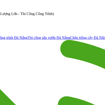
ố Lượng Lớn - Thi Công Công Trình)
ông trình Đà Nẵng
Thi công sân vườn Đà Nẵng
Chậu trồng cây Đà Nẵ