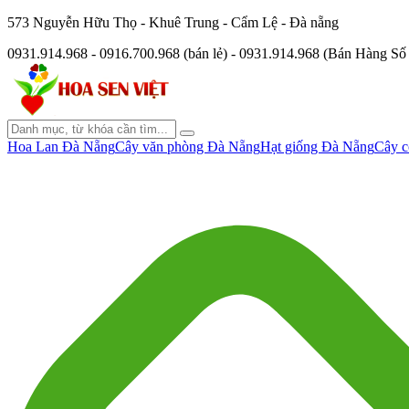
573 Nguyễn Hữu Thọ - Khuê Trung - Cẩm Lệ - Đà nẵng
0931.914.968 - 0916.700.968 (bán lẻ) - 0931.914.968 (Bán Hàng S
Hoa Lan Đà Nẵng
Cây văn phòng Đà Nẵng
Hạt giống Đà Nẵng
Cây c