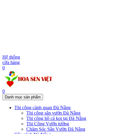
Hệ thống
cửa hàng
0
0
Danh mục sản phẩm
Thi công cảnh quan Đà Nẵng
Thi công sân vườn Đà Nẵng
Thi công hồ cá koi tại Đà Nẵng
Thi Công Vườn tường
Chăm Sóc Sân Vườn Đà Nẵng