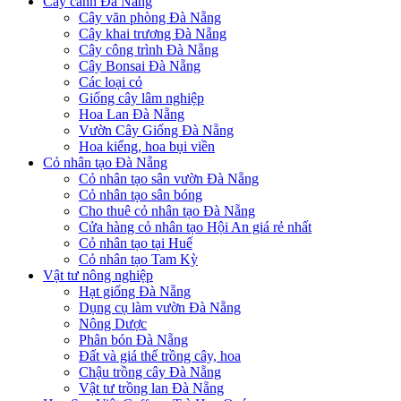
Cây cảnh Đà Nẵng
Cây văn phòng Đà Nẵng
Cây khai trương Đà Nẵng
Cây công trình Đà Nẵng
Cây Bonsai Đà Nẵng
Các loại cỏ
Giống cây lâm nghiệp
Hoa Lan Đà Nẵng
Vườn Cây Giống Đà Nẵng
Hoa kiểng, hoa bụi viền
Cỏ nhân tạo Đà Nẵng
Cỏ nhân tạo sân vườn Đà Nẵng
Cỏ nhân tạo sân bóng
Cho thuê cỏ nhân tạo Đà Nẵng
Cửa hàng cỏ nhân tạo Hội An giá rẻ nhất
Cỏ nhân tạo tại Huế
Cỏ nhân tạo Tam Kỳ
Vật tư nông nghiệp
Hạt giống Đà Nẵng
Dụng cụ làm vườn Đà Nẵng
Nông Dược
Phân bón Đà Nẵng
Đất và giá thể trồng cây, hoa
Chậu trồng cây Đà Nẵng
Vật tư trồng lan Đà Nẵng