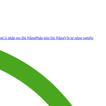
ng
Cỏ nhân tạo Đà Nẵng
Phân bón Đà Nẵng
Vật tư nông nghiệp