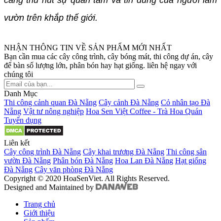
càng thu hút sự quan tâm và tin dùng của người làm
vườn trên khắp thế giới.
NHẬN THÔNG TIN VỀ SẢN PHẨM MỚI NHẤT
Bạn cần mua các cây công trình, cây bóng mát, thi công dự án, cây
để bàn số lượng lớn, phân bón hay hạt giống. liên hệ ngay với
chúng tôi
Danh Mục
Thi công cảnh quan Đà Nẵng
Cây cảnh Đà Nẵng
Cỏ nhân tạo Đà
Nẵng
Vật tư nông nghiệp
Hoa Sen Việt Coffee - Trà Hoa Quán
Tuyển dụng
Liên kết
Cây công trình Đà Nẵng
Cây khai trương Đà Nẵng
Thi công sân
vườn Đà Nẵng
Phân bón Đà Nẵng
Hoa Lan Đà Nẵng
Hạt giống
Đà Nẵng
Cây văn phòng Đà Nẵng
Copyright © 2020 HoaSenViet. All Rights Reserved.
Designed and Maintained by
Trang chủ
Giới thiệu