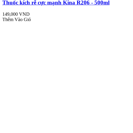
Thuốc kích rễ cực mạnh Kina R206 - 500ml
149,000 VND
Thêm Vào Giỏ