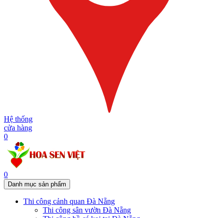
Hệ thống
cửa hàng
0
0
Danh mục sản phẩm
Thi công cảnh quan Đà Nẵng
Thi công sân vườn Đà Nẵng