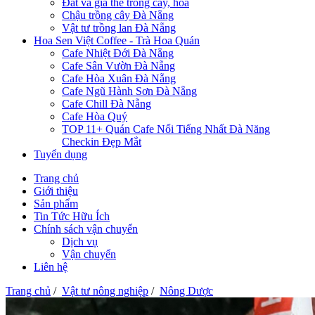
Đất và giá thể trồng cây, hoa
Chậu trồng cây Đà Nẵng
Vật tư trồng lan Đà Nẵng
Hoa Sen Việt Coffee - Trà Hoa Quán
Cafe Nhiệt Đới Đà Nẵng
Cafe Sân Vườn Đà Nẵng
Cafe Hòa Xuân Đà Nẵng
Cafe Ngũ Hành Sơn Đà Nẵng
Cafe Chill Đà Nẵng
Cafe Hòa Quý
TOP 11+ Quán Cafe Nổi Tiếng Nhất Đà Năng
Checkin Đẹp Mắt
Tuyển dụng
Trang chủ
Giới thiệu
Sản phẩm
Tin Tức Hữu Ích
Chính sách vận chuyển
Dịch vụ
Vận chuyển
Liên hệ
Trang chủ
/
Vật tư nông nghiệp
/
Nông Dược