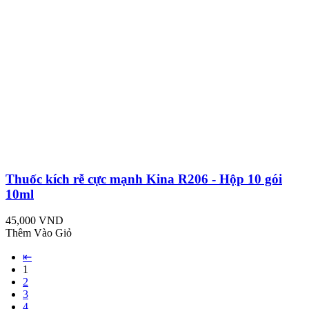
Thuốc kích rễ cực mạnh Kina R206 - Hộp 10 gói
10ml
45,000 VND
Thêm Vào Giỏ
⇤
1
2
3
4