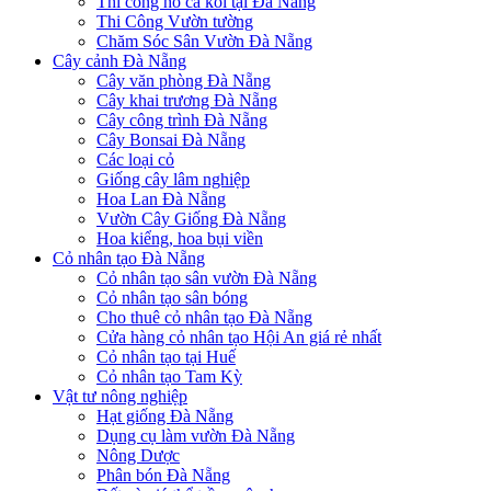
Thi công hồ cá koi tại Đà Nẵng
Thi Công Vườn tường
Chăm Sóc Sân Vườn Đà Nẵng
Cây cảnh Đà Nẵng
Cây văn phòng Đà Nẵng
Cây khai trương Đà Nẵng
Cây công trình Đà Nẵng
Cây Bonsai Đà Nẵng
Các loại cỏ
Giống cây lâm nghiệp
Hoa Lan Đà Nẵng
Vườn Cây Giống Đà Nẵng
Hoa kiểng, hoa bụi viền
Cỏ nhân tạo Đà Nẵng
Cỏ nhân tạo sân vườn Đà Nẵng
Cỏ nhân tạo sân bóng
Cho thuê cỏ nhân tạo Đà Nẵng
Cửa hàng cỏ nhân tạo Hội An giá rẻ nhất
Cỏ nhân tạo tại Huế
Cỏ nhân tạo Tam Kỳ
Vật tư nông nghiệp
Hạt giống Đà Nẵng
Dụng cụ làm vườn Đà Nẵng
Nông Dược
Phân bón Đà Nẵng