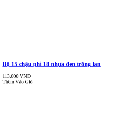
Bộ 15 chậu phi 18 nhựa đen trồng lan
113,000 VND
Thêm Vào Giỏ