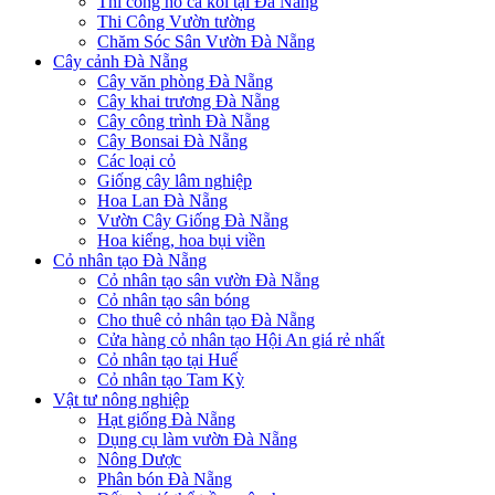
Thi công hồ cá koi tại Đà Nẵng
Thi Công Vườn tường
Chăm Sóc Sân Vườn Đà Nẵng
Cây cảnh Đà Nẵng
Cây văn phòng Đà Nẵng
Cây khai trương Đà Nẵng
Cây công trình Đà Nẵng
Cây Bonsai Đà Nẵng
Các loại cỏ
Giống cây lâm nghiệp
Hoa Lan Đà Nẵng
Vườn Cây Giống Đà Nẵng
Hoa kiểng, hoa bụi viền
Cỏ nhân tạo Đà Nẵng
Cỏ nhân tạo sân vườn Đà Nẵng
Cỏ nhân tạo sân bóng
Cho thuê cỏ nhân tạo Đà Nẵng
Cửa hàng cỏ nhân tạo Hội An giá rẻ nhất
Cỏ nhân tạo tại Huế
Cỏ nhân tạo Tam Kỳ
Vật tư nông nghiệp
Hạt giống Đà Nẵng
Dụng cụ làm vườn Đà Nẵng
Nông Dược
Phân bón Đà Nẵng