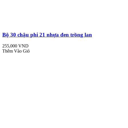
Bộ 30 chậu phi 21 nhựa đen trồng lan
255,000 VND
Thêm Vào Giỏ