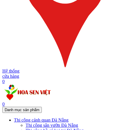
Hệ thống
cửa hàng
0
0
Danh mục sản phẩm
Thi công cảnh quan Đà Nẵng
Thi công sân vườn Đà Nẵng