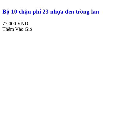
Bộ 10 chậu phi 23 nhựa đen trồng lan
77,000 VND
Thêm Vào Giỏ