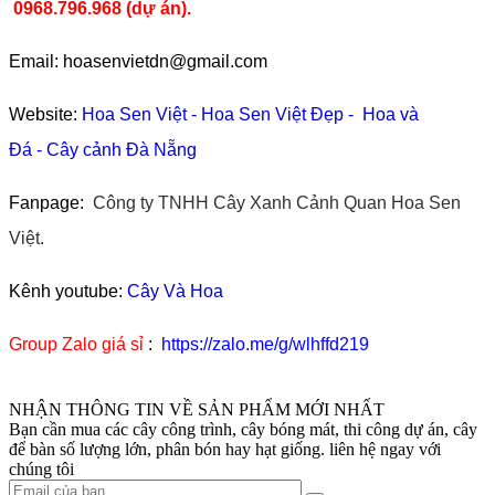
0968.796.968
(
dự án).
Email: hoasenvietdn@gmail.com
Website:
Hoa Sen Việt
-
Hoa Sen Việt Đẹp
-
Hoa và
Đá
-
Cây cảnh Đà Nẵng
Fanpage:
Công ty TNHH Cây Xanh Cảnh Quan Hoa Sen
Việt.
Kênh youtube:
Cây Và Hoa
Group Zalo giá sỉ
:
https://zalo.me/g/wlhffd219
NHẬN THÔNG TIN VỀ SẢN PHẨM MỚI NHẤT
Bạn cần mua các cây công trình, cây bóng mát, thi công dự án, cây
để bàn số lượng lớn, phân bón hay hạt giống. liên hệ ngay với
chúng tôi