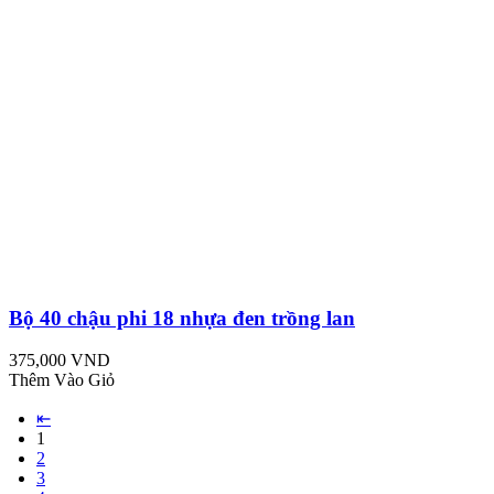
Bộ 40 chậu phi 18 nhựa đen trồng lan
375,000 VND
Thêm Vào Giỏ
⇤
1
2
3