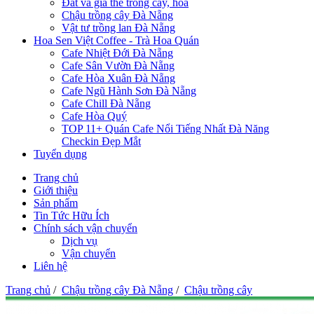
Đất và giá thể trồng cây, hoa
Chậu trồng cây Đà Nẵng
Vật tư trồng lan Đà Nẵng
Hoa Sen Việt Coffee - Trà Hoa Quán
Cafe Nhiệt Đới Đà Nẵng
Cafe Sân Vườn Đà Nẵng
Cafe Hòa Xuân Đà Nẵng
Cafe Ngũ Hành Sơn Đà Nẵng
Cafe Chill Đà Nẵng
Cafe Hòa Quý
TOP 11+ Quán Cafe Nổi Tiếng Nhất Đà Năng
Checkin Đẹp Mắt
Tuyển dụng
Trang chủ
Giới thiệu
Sản phẩm
Tin Tức Hữu Ích
Chính sách vận chuyển
Dịch vụ
Vận chuyển
Liên hệ
Trang chủ
/
Chậu trồng cây Đà Nẵng
/
Chậu trồng cây