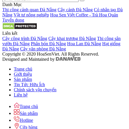
Danh Mục
Thi công cảnh quan Đà Nẵng
Cây cảnh Đà Nẵng
Cỏ nhân tạo Đà
Nẵng
Vật tư nông nghiệp
Hoa Sen Việt Coffee - Trà Hoa Quán
Tuyển dụng
Liên kết
Cây công trình Đà Nẵng
Cây khai trương Đà Nẵng
Thi công sân
vườn Đà Nẵng
Phân bón Đà Nẵng
Hoa Lan Đà Nẵng
Hạt giống
Đà Nẵng
Cây văn phòng Đà Nẵng
Copyright © 2020 HoaSenViet. All Rights Reserved.
Designed and Maintained by
Trang chủ
Giới thiệu
Sản phẩm
Tin Tức Hữu Ích
Chính sách vận chuyển
Liên hệ
Trang chủ
Sản phẩm
Hotline
Cửa hàng