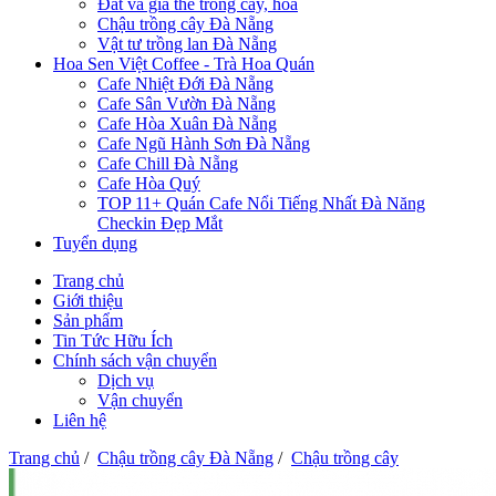
Đất và giá thể trồng cây, hoa
Chậu trồng cây Đà Nẵng
Vật tư trồng lan Đà Nẵng
Hoa Sen Việt Coffee - Trà Hoa Quán
Cafe Nhiệt Đới Đà Nẵng
Cafe Sân Vườn Đà Nẵng
Cafe Hòa Xuân Đà Nẵng
Cafe Ngũ Hành Sơn Đà Nẵng
Cafe Chill Đà Nẵng
Cafe Hòa Quý
TOP 11+ Quán Cafe Nổi Tiếng Nhất Đà Năng
Checkin Đẹp Mắt
Tuyển dụng
Trang chủ
Giới thiệu
Sản phẩm
Tin Tức Hữu Ích
Chính sách vận chuyển
Dịch vụ
Vận chuyển
Liên hệ
Trang chủ
/
Chậu trồng cây Đà Nẵng
/
Chậu trồng cây