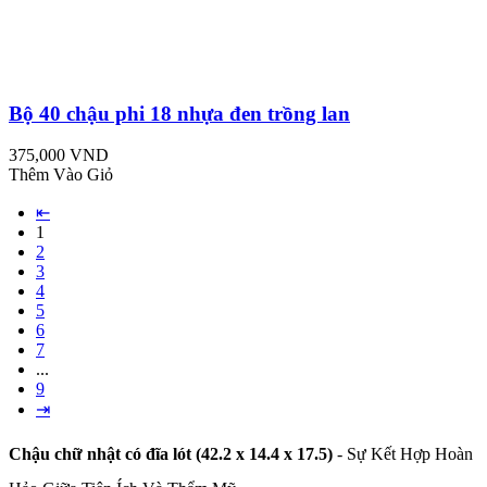
Bộ 40 chậu phi 18 nhựa đen trồng lan
375,000 VND
Thêm Vào Giỏ
⇤
1
2
3
4
5
6
7
...
9
⇥
Chậu chữ nhật có đĩa lót (42.2 x 14.4 x 17.5)
- Sự Kết Hợp Hoàn