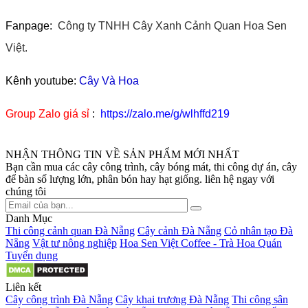
Fanpage:
Công ty TNHH Cây Xanh Cảnh Quan Hoa Sen
Việt.
Kênh youtube:
Cây Và Hoa
Group Zalo giá sỉ
:
https://zalo.me/g/wlhffd219
NHẬN THÔNG TIN VỀ SẢN PHẨM MỚI NHẤT
Bạn cần mua các cây công trình, cây bóng mát, thi công dự án, cây
để bàn số lượng lớn, phân bón hay hạt giống. liên hệ ngay với
chúng tôi
Danh Mục
Thi công cảnh quan Đà Nẵng
Cây cảnh Đà Nẵng
Cỏ nhân tạo Đà
Nẵng
Vật tư nông nghiệp
Hoa Sen Việt Coffee - Trà Hoa Quán
Tuyển dụng
Liên kết
Cây công trình Đà Nẵng
Cây khai trương Đà Nẵng
Thi công sân