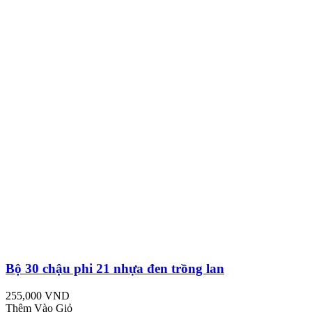
Bộ 30 chậu phi 21 nhựa đen trồng lan
255,000 VND
Thêm Vào Giỏ