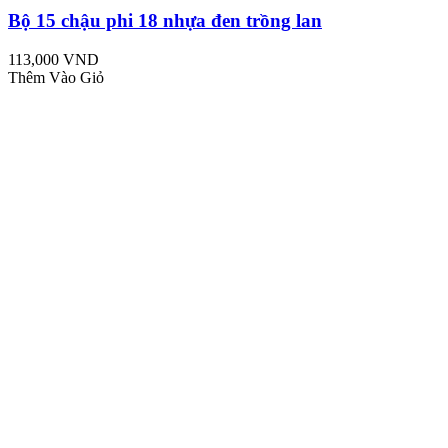
Bộ 15 chậu phi 18 nhựa đen trồng lan
113,000 VND
Thêm Vào Giỏ