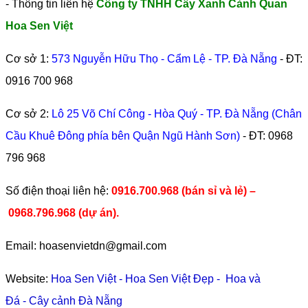
- Thông tin liên hệ
Công ty TNHH Cây Xanh Cảnh Quan
Hoa Sen Việt
Cơ sở 1:
573 Nguyễn Hữu Thọ - Cẩm Lệ - TP. Đà Nẵng
- ĐT:
0916 700 968
Cơ sở 2:
Lô 25 Võ Chí Công - Hòa Quý - TP. Đà Nẵng (Chân
Cầu Khuê Đông phía bên Quận Ngũ Hành Sơn)
- ĐT:
0968
796 968
​Số điện thoại liên hệ:
0916.700.968 (bán sỉ và lẻ) –
0968.796.968
(
dự án).
Email: hoasenvietdn@gmail.com
Website:
Hoa Sen Việt
-
Hoa Sen Việt Đẹp
-
Hoa và
Đá
-
Cây cảnh Đà Nẵng