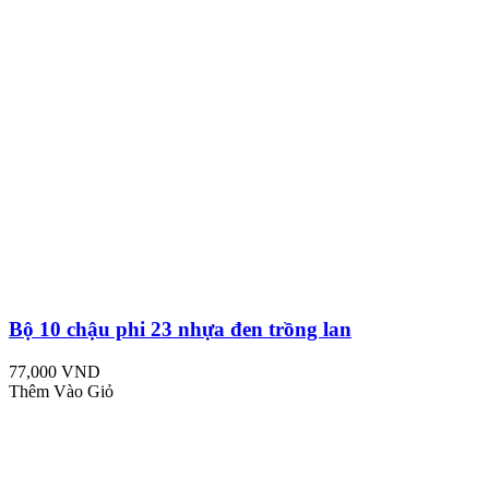
Bộ 10 chậu phi 23 nhựa đen trồng lan
77,000 VND
Thêm Vào Giỏ