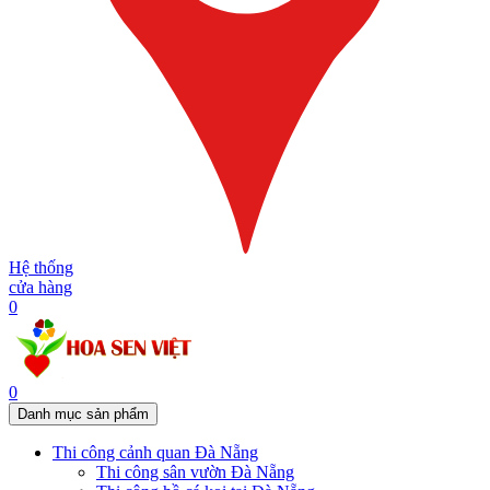
Hệ thống
cửa hàng
0
0
Danh mục sản phẩm
Thi công cảnh quan Đà Nẵng
Thi công sân vườn Đà Nẵng