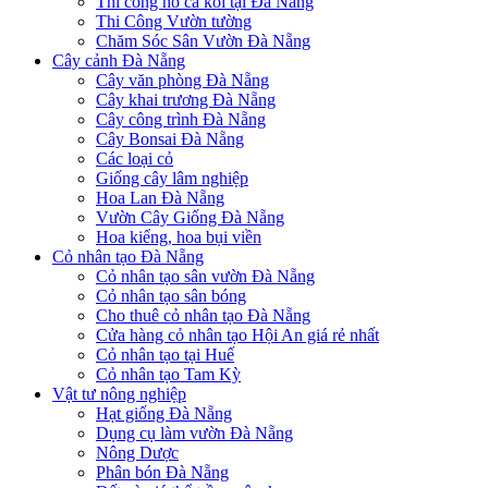
Thi công hồ cá koi tại Đà Nẵng
Thi Công Vườn tường
Chăm Sóc Sân Vườn Đà Nẵng
Cây cảnh Đà Nẵng
Cây văn phòng Đà Nẵng
Cây khai trương Đà Nẵng
Cây công trình Đà Nẵng
Cây Bonsai Đà Nẵng
Các loại cỏ
Giống cây lâm nghiệp
Hoa Lan Đà Nẵng
Vườn Cây Giống Đà Nẵng
Hoa kiểng, hoa bụi viền
Cỏ nhân tạo Đà Nẵng
Cỏ nhân tạo sân vườn Đà Nẵng
Cỏ nhân tạo sân bóng
Cho thuê cỏ nhân tạo Đà Nẵng
Cửa hàng cỏ nhân tạo Hội An giá rẻ nhất
Cỏ nhân tạo tại Huế
Cỏ nhân tạo Tam Kỳ
Vật tư nông nghiệp
Hạt giống Đà Nẵng
Dụng cụ làm vườn Đà Nẵng
Nông Dược
Phân bón Đà Nẵng