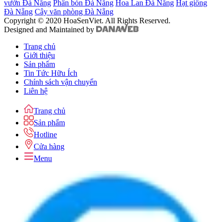
vườn Đà Nẵng
Phân bón Đà Nẵng
Hoa Lan Đà Nẵng
Hạt giống
Đà Nẵng
Cây văn phòng Đà Nẵng
Copyright © 2020 HoaSenViet. All Rights Reserved.
Designed and Maintained by
Trang chủ
Giới thiệu
Sản phẩm
Tin Tức Hữu Ích
Chính sách vận chuyển
Liên hệ
Trang chủ
Sản phẩm
Hotline
Cửa hàng
Menu