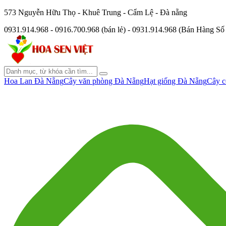
573 Nguyễn Hữu Thọ - Khuê Trung - Cẩm Lệ - Đà nẵng
0931.914.968 - 0916.700.968 (bán lẻ) - 0931.914.968 (Bán Hàng S
Hoa Lan Đà Nẵng
Cây văn phòng Đà Nẵng
Hạt giống Đà Nẵng
Cây c