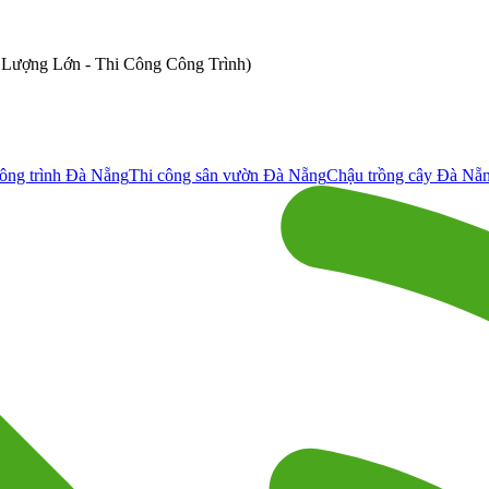
ố Lượng Lớn - Thi Công Công Trình)
ông trình Đà Nẵng
Thi công sân vườn Đà Nẵng
Chậu trồng cây Đà Nẵ