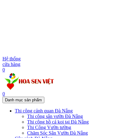
Hệ thống
cửa hàng
0
0
Danh mục sản phẩm
Thi công cảnh quan Đà Nẵng
Thi công sân vườn Đà Nẵng
Thi công hồ cá koi tại Đà Nẵng
Thi Công Vườn tường
Chăm Sóc Sân Vườn Đà Nẵng