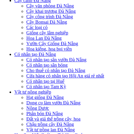
Cây cảnh Đà Nẵng
Cây văn phòng Đà Nẵng
Cây khai trương Đà Nẵng
Cây công trình Đà Nẵng
Cây Bonsai Đà Nẵng
Các loại cỏ
Giống cây lâm nghiệp
Hoa Lan Đà Nẵng
Vườn Cây Giống Đà Nẵng
Hoa kiểng, hoa bụi viền
Cỏ nhân tạo Đà Nẵng
Cỏ nhân tạo sân vườn Đà Nẵng
Cỏ nhân tạo sân bóng
Cho thuê cỏ nhân tạo Đà Nẵng
Cửa hàng cỏ nhân tạo Hội An giá rẻ nhất
Cỏ nhân tạo tại Huế
Cỏ nhân tạo Tam Kỳ
Vật tư nông nghiệp
Hạt giống Đà Nẵng
Dụng cụ làm vườn Đà Nẵng
Nông Dược
Phân bón Đà Nẵng
Đất và giá thể trồng cây, hoa
Chậu trồng cây Đà Nẵng
Vật tư trồng lan Đà Nẵng