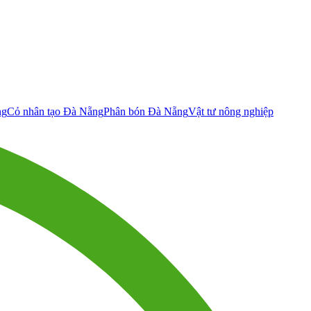
ng
Cỏ nhân tạo Đà Nẵng
Phân bón Đà Nẵng
Vật tư nông nghiệp