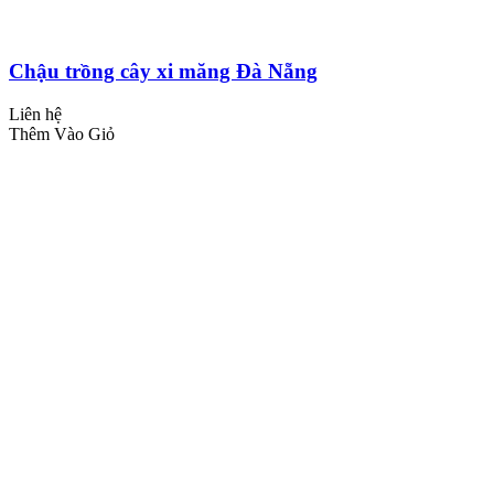
Chậu trồng cây xi măng Đà Nẵng
Liên hệ
Thêm Vào Giỏ