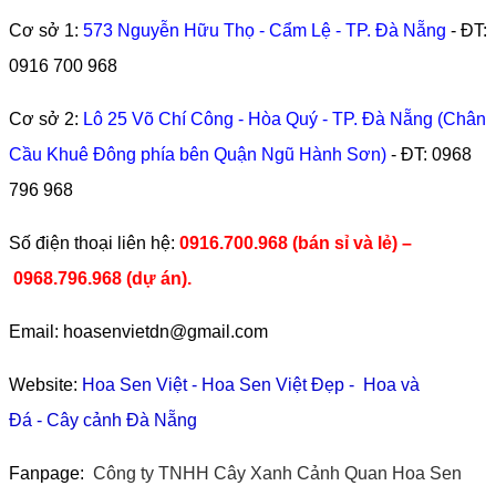
Cơ sở 1:
573 Nguyễn Hữu Thọ - Cẩm Lệ - TP. Đà Nẵng
- ĐT:
0916 700 968
Cơ sở 2:
Lô 25 Võ Chí Công - Hòa Quý - TP. Đà Nẵng (Chân
Cầu Khuê Đông phía bên Quận Ngũ Hành Sơn)
- ĐT:
0968
796 968
​Số điện thoại liên hệ:
0916.700.968 (bán sỉ và lẻ) –
0968.796.968
(
dự án).
Email: hoasenvietdn@gmail.com
Website:
Hoa Sen Việt
-
Hoa Sen Việt Đẹp
-
Hoa và
Đá
-
Cây cảnh Đà Nẵng
Fanpage:
Công ty TNHH Cây Xanh Cảnh Quan Hoa Sen