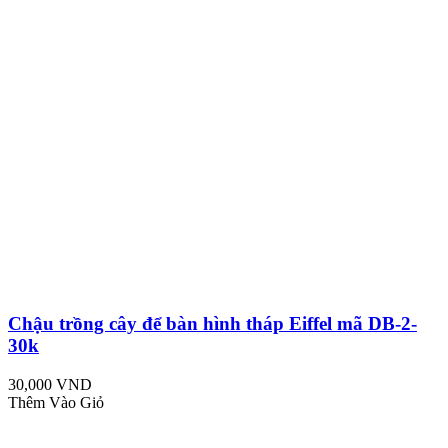
Chậu trồng cây để bàn hình tháp Eiffel mã DB-2-
30k
30,000 VND
Thêm Vào Giỏ