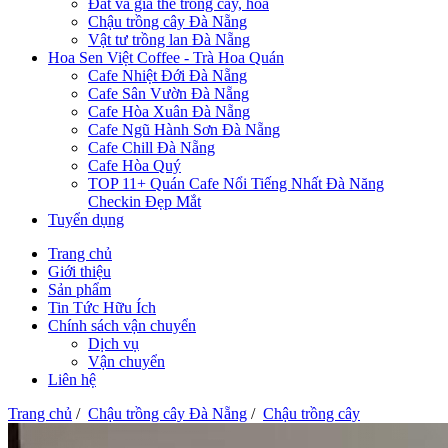
Đất và giá thể trồng cây, hoa
Chậu trồng cây Đà Nẵng
Vật tư trồng lan Đà Nẵng
Hoa Sen Việt Coffee - Trà Hoa Quán
Cafe Nhiệt Đới Đà Nẵng
Cafe Sân Vườn Đà Nẵng
Cafe Hòa Xuân Đà Nẵng
Cafe Ngũ Hành Sơn Đà Nẵng
Cafe Chill Đà Nẵng
Cafe Hòa Quý
TOP 11+ Quán Cafe Nổi Tiếng Nhất Đà Năng
Checkin Đẹp Mắt
Tuyển dụng
Trang chủ
Giới thiệu
Sản phẩm
Tin Tức Hữu Ích
Chính sách vận chuyển
Dịch vụ
Vận chuyển
Liên hệ
Trang chủ
/
Chậu trồng cây Đà Nẵng
/
Chậu trồng cây