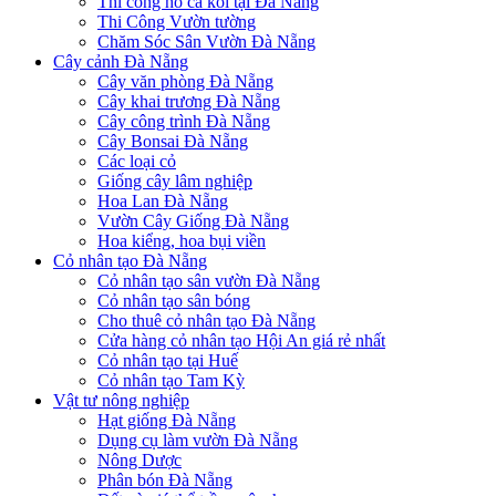
Thi công hồ cá koi tại Đà Nẵng
Thi Công Vườn tường
Chăm Sóc Sân Vườn Đà Nẵng
Cây cảnh Đà Nẵng
Cây văn phòng Đà Nẵng
Cây khai trương Đà Nẵng
Cây công trình Đà Nẵng
Cây Bonsai Đà Nẵng
Các loại cỏ
Giống cây lâm nghiệp
Hoa Lan Đà Nẵng
Vườn Cây Giống Đà Nẵng
Hoa kiểng, hoa bụi viền
Cỏ nhân tạo Đà Nẵng
Cỏ nhân tạo sân vườn Đà Nẵng
Cỏ nhân tạo sân bóng
Cho thuê cỏ nhân tạo Đà Nẵng
Cửa hàng cỏ nhân tạo Hội An giá rẻ nhất
Cỏ nhân tạo tại Huế
Cỏ nhân tạo Tam Kỳ
Vật tư nông nghiệp
Hạt giống Đà Nẵng
Dụng cụ làm vườn Đà Nẵng
Nông Dược
Phân bón Đà Nẵng