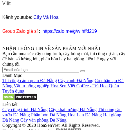
Việt.
Kênh youtube:
Cây Và Hoa
Group Zalo giá sỉ
:
https://zalo.me/g/wlhffd219
NHẬN THÔNG TIN VỀ SẢN PHẨM MỚI NHẤT
Bạn cần mua các cây công trình, cây bóng mát, thi công dự án, cây
để bàn số lượng lớn, phân bón hay hạt giống. liên hệ ngay với
chúng tôi
Danh Mục
Thi công cảnh quan Đà Nẵng
Cây cảnh Đà Nẵng
Cỏ nhân tạo Đà
Nẵng
Vật tư nông nghiệp
Hoa Sen Việt Coffee - Trà Hoa Quán
Tuyển dụng
Liên kết
Cây công trình Đà Nẵng
Cây khai trương Đà Nẵng
Thi công sân
vườn Đà Nẵng
Phân bón Đà Nẵng
Hoa Lan Đà Nẵng
Hạt giống
Đà Nẵng
Cây văn phòng Đà Nẵng
Copyright © 2020 HoaSenViet. All Rights Reserved.