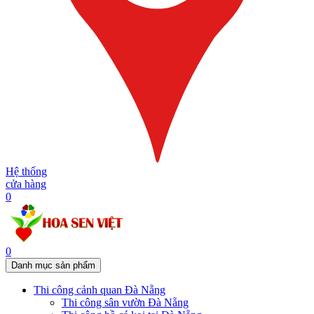
Hệ thống
cửa hàng
0
0
Danh mục sản phẩm
Thi công cảnh quan Đà Nẵng
Thi công sân vườn Đà Nẵng