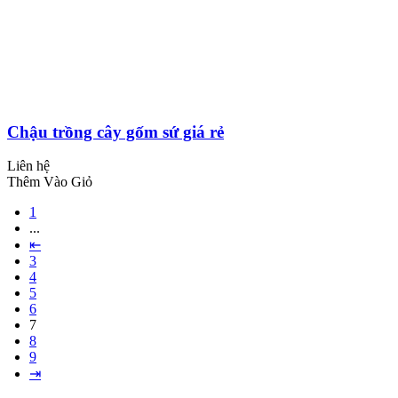
Chậu trồng cây gốm sứ giá rẻ
Liên hệ
Thêm Vào Giỏ
1
...
⇤
3
4
5
6
7
8
9
⇥