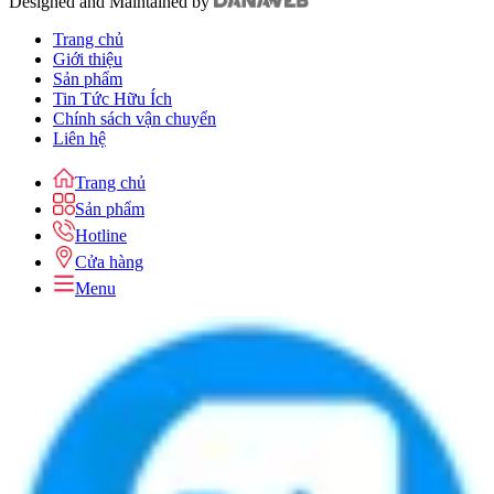
Designed and Maintained by
Trang chủ
Giới thiệu
Sản phẩm
Tin Tức Hữu Ích
Chính sách vận chuyển
Liên hệ
Trang chủ
Sản phẩm
Hotline
Cửa hàng
Menu