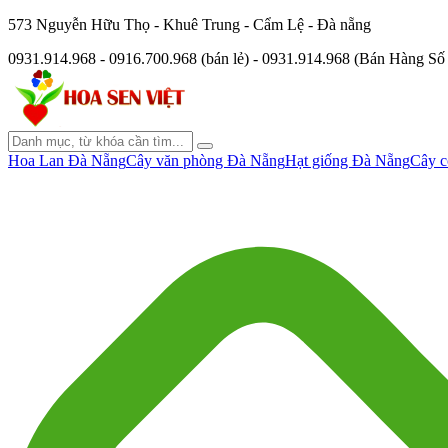
573 Nguyễn Hữu Thọ - Khuê Trung - Cẩm Lệ - Đà nẵng
0931.914.968 - 0916.700.968 (bán lẻ) - 0931.914.968 (Bán Hàng S
Hoa Lan Đà Nẵng
Cây văn phòng Đà Nẵng
Hạt giống Đà Nẵng
Cây c