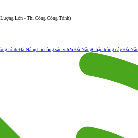
ố Lượng Lớn - Thi Công Công Trình)
ông trình Đà Nẵng
Thi công sân vườn Đà Nẵng
Chậu trồng cây Đà Nẵ