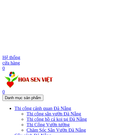
Hệ thống
cửa hàng
0
0
Danh mục sản phẩm
Thi công cảnh quan Đà Nẵng
Thi công sân vườn Đà Nẵng
Thi công hồ cá koi tại Đà Nẵng
Thi Công Vườn tường
Chăm Sóc Sân Vườn Đà Nẵng