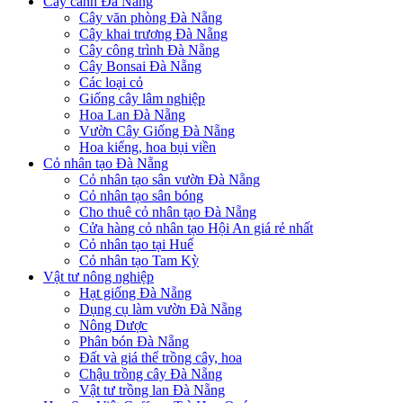
Cây cảnh Đà Nẵng
Cây văn phòng Đà Nẵng
Cây khai trương Đà Nẵng
Cây công trình Đà Nẵng
Cây Bonsai Đà Nẵng
Các loại cỏ
Giống cây lâm nghiệp
Hoa Lan Đà Nẵng
Vườn Cây Giống Đà Nẵng
Hoa kiểng, hoa bụi viền
Cỏ nhân tạo Đà Nẵng
Cỏ nhân tạo sân vườn Đà Nẵng
Cỏ nhân tạo sân bóng
Cho thuê cỏ nhân tạo Đà Nẵng
Cửa hàng cỏ nhân tạo Hội An giá rẻ nhất
Cỏ nhân tạo tại Huế
Cỏ nhân tạo Tam Kỳ
Vật tư nông nghiệp
Hạt giống Đà Nẵng
Dụng cụ làm vườn Đà Nẵng
Nông Dược
Phân bón Đà Nẵng
Đất và giá thể trồng cây, hoa
Chậu trồng cây Đà Nẵng
Vật tư trồng lan Đà Nẵng