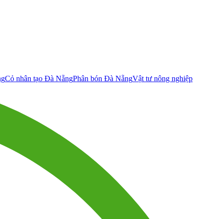
ng
Cỏ nhân tạo Đà Nẵng
Phân bón Đà Nẵng
Vật tư nông nghiệp