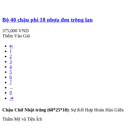
Bộ 40 chậu phi 18 nhựa đen trồng lan
375,000 VND
Thêm Vào Giỏ
⇤
1
2
3
4
5
6
7
...
9
⇥
Chậu Chữ Nhật trắng (68*25*18)
: Sự Kết Hợp Hoàn Hảo Giữa
Thẩm Mỹ và Tiện Ích