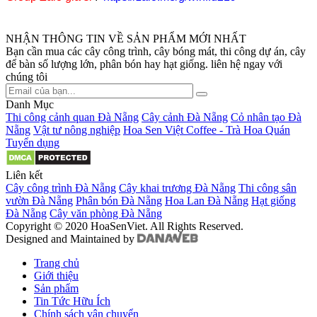
NHẬN THÔNG TIN VỀ SẢN PHẨM MỚI NHẤT
Bạn cần mua các cây công trình, cây bóng mát, thi công dự án, cây
để bàn số lượng lớn, phân bón hay hạt giống. liên hệ ngay với
chúng tôi
Danh Mục
Thi công cảnh quan Đà Nẵng
Cây cảnh Đà Nẵng
Cỏ nhân tạo Đà
Nẵng
Vật tư nông nghiệp
Hoa Sen Việt Coffee - Trà Hoa Quán
Tuyển dụng
Liên kết
Cây công trình Đà Nẵng
Cây khai trương Đà Nẵng
Thi công sân
vườn Đà Nẵng
Phân bón Đà Nẵng
Hoa Lan Đà Nẵng
Hạt giống
Đà Nẵng
Cây văn phòng Đà Nẵng
Copyright © 2020 HoaSenViet. All Rights Reserved.
Designed and Maintained by
Trang chủ
Giới thiệu
Sản phẩm
Tin Tức Hữu Ích
Chính sách vận chuyển