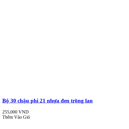
Bộ 30 chậu phi 21 nhựa đen trồng lan
255,000 VND
Thêm Vào Giỏ