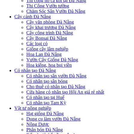
Thi công hồ cá koi tại Đà Nẵng
Thi Công Vườn tường
Chăm Sóc Sân Vườn Đà Nẵng
Cây cảnh Đà Nẵng
Cây văn phòng Đà Nẵng
Cây khai trương Đà Nẵng
Cây công trình Đà Nẵng
Cây Bonsai Đà Nẵng
Các loại cỏ
Giống cây lâm nghiệp
Hoa Lan Đà Nẵng
Vườn Cây Giống Đà Nẵng
Hoa kiểng, hoa bụi viền
Cỏ nhân tạo Đà Nẵng
Cỏ nhân tạo sân vườn Đà Nẵng
Cỏ nhân tạo sân bóng
Cho thuê cỏ nhân tạo Đà Nẵng
Cửa hàng cỏ nhân tạo Hội An giá rẻ nhất
Cỏ nhân tạo tại Huế
Cỏ nhân tạo Tam Kỳ
Vật tư nông nghiệp
Hạt giống Đà Nẵng
Dụng cụ làm vườn Đà Nẵng
Nông Dược
Phân bón Đà Nẵng