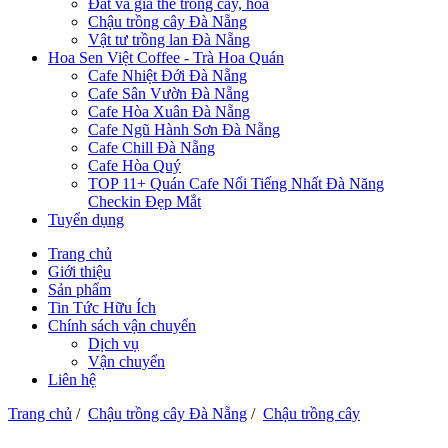
Đất và giá thể trồng cây, hoa
Chậu trồng cây Đà Nẵng
Vật tư trồng lan Đà Nẵng
Hoa Sen Việt Coffee - Trà Hoa Quán
Cafe Nhiệt Đới Đà Nẵng
Cafe Sân Vườn Đà Nẵng
Cafe Hòa Xuân Đà Nẵng
Cafe Ngũ Hành Sơn Đà Nẵng
Cafe Chill Đà Nẵng
Cafe Hòa Quý
TOP 11+ Quán Cafe Nổi Tiếng Nhất Đà Năng
Checkin Đẹp Mắt
Tuyển dụng
Trang chủ
Giới thiệu
Sản phẩm
Tin Tức Hữu Ích
Chính sách vận chuyển
Dịch vụ
Vận chuyển
Liên hệ
Trang chủ
/
Chậu trồng cây Đà Nẵng
/
Chậu trồng cây