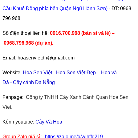
Cầu Khuê Đông phía bên Quận Ngũ Hành Sơn)
- ĐT:
0968
796 968
​Số điện thoại liên hệ:
0916.700.968 (bán sỉ và lẻ) –
0968.796.968
(
dự án).
Email: hoasenvietdn@gmail.com
Website:
Hoa Sen Việt
-
Hoa Sen Việt Đẹp
-
Hoa và
Đá
-
Cây cảnh Đà Nẵng
Fanpage:
Công ty TNHH Cây Xanh Cảnh Quan Hoa Sen
Việt.
Kênh youtube:
Cây Và Hoa
Group Zalo giá sỉ
:
https://zalo.me/g/wlhffd219