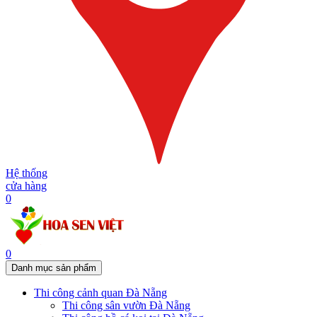
Hệ thống
cửa hàng
0
0
Danh mục sản phẩm
Thi công cảnh quan Đà Nẵng
Thi công sân vườn Đà Nẵng