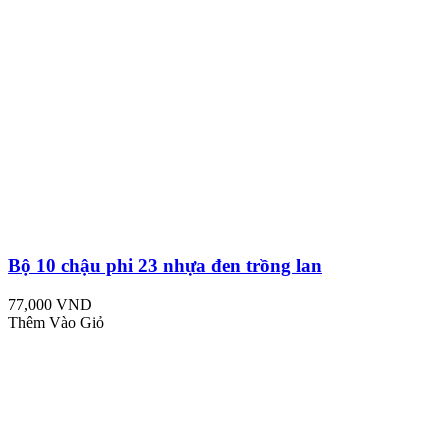
Bộ 10 chậu phi 23 nhựa đen trồng lan
77,000 VND
Thêm Vào Giỏ