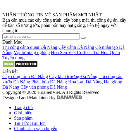
NHẬN THÔNG TIN VỀ SẢN PHẨM MỚI NHẤT
Bạn cần mua các cây công trình, cây bóng mát, thi công dự án, cây
để bàn số lượng lớn, phân bón hay hạt giống. liên hệ ngay với
chúng tôi
Danh Mục
Thi công cảnh quan Đà Nẵng
Cây cảnh Đà Nẵng
Cỏ nhân tạo Đà
Nẵng
Vật tư nông nghiệp
Hoa Sen Việt Coffee - Trà Hoa Quán
Tuyển dụng
Liên kết
Cây công trình Đà Nẵng
Cây khai trương Đà Nẵng
Thi công sân
vườn Đà Nẵng
Phân bón Đà Nẵng
Hoa Lan Đà Nẵng
Hạt giống
Đà Nẵng
Cây văn phòng Đà Nẵng
Copyright © 2020 HoaSenViet. All Rights Reserved.
Designed and Maintained by
Trang chủ
Giới thiệu
Sản phẩm
Tin Tức Hữu Ích
Chính sách vận chuyển