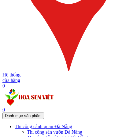
Hệ thống
cửa hàng
0
0
Danh mục sản phẩm
Thi công cảnh quan Đà Nẵng
Thi công sân vườn Đà Nẵng