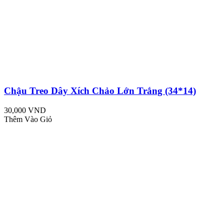
Chậu Treo Dây Xích Chảo Lớn Trắng (34*14)
30,000 VND
Thêm Vào Giỏ