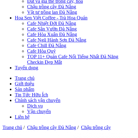
Đất và giá thể trồng cây, hoa
Chậu trồng cây Đà Nẵng
Vật tư trồng lan Đà Nẵng
Hoa Sen Việt Coffee - Trà Hoa Quán
Cafe Nhiệt Đới Đà Nẵng
Cafe Sân Vườn Đà Nẵng
Cafe Hòa Xuân Đà Nẵng
Cafe Ngũ Hành Sơn Đà Nẵng
Cafe Chill Đà Nẵng
Cafe Hòa Quý
TOP 11+ Quán Cafe Nổi Tiếng Nhất Đà Năng
Checkin Đẹp Mắt
Tuyển dụng
Trang chủ
Giới thiệu
Sản phẩm
Tin Tức Hữu Ích
Chính sách vận chuyển
Dịch vụ
Vận chuyển
Liên hệ
Trang chủ
/
Chậu trồng cây Đà Nẵng
/
Chậu trồng cây