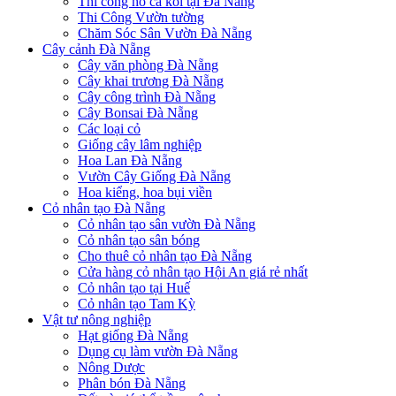
Thi công hồ cá koi tại Đà Nẵng
Thi Công Vườn tường
Chăm Sóc Sân Vườn Đà Nẵng
Cây cảnh Đà Nẵng
Cây văn phòng Đà Nẵng
Cây khai trương Đà Nẵng
Cây công trình Đà Nẵng
Cây Bonsai Đà Nẵng
Các loại cỏ
Giống cây lâm nghiệp
Hoa Lan Đà Nẵng
Vườn Cây Giống Đà Nẵng
Hoa kiểng, hoa bụi viền
Cỏ nhân tạo Đà Nẵng
Cỏ nhân tạo sân vườn Đà Nẵng
Cỏ nhân tạo sân bóng
Cho thuê cỏ nhân tạo Đà Nẵng
Cửa hàng cỏ nhân tạo Hội An giá rẻ nhất
Cỏ nhân tạo tại Huế
Cỏ nhân tạo Tam Kỳ
Vật tư nông nghiệp
Hạt giống Đà Nẵng
Dụng cụ làm vườn Đà Nẵng
Nông Dược
Phân bón Đà Nẵng