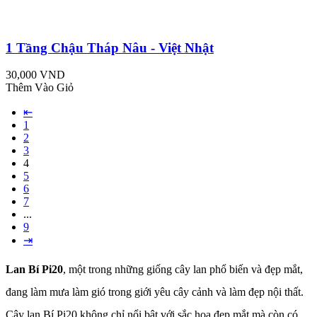
1 Tầng Chậu Tháp Nâu - Việt Nhật
30,000 VND
Thêm Vào Giỏ
⇤
1
2
3
4
5
6
7
...
9
⇥
Lan Bí Pi20
, một trong những giống cây lan phổ biến và đẹp mắt,
đang làm mưa làm gió trong giới yêu cây cảnh và làm đẹp nội thất.
Cây lan Bí Pi20 không chỉ nổi bật với sắc hoa đẹp mắt mà còn có