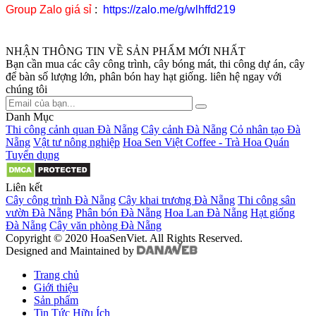
Group Zalo giá sỉ
:
https://zalo.me/g/wlhffd219
NHẬN THÔNG TIN VỀ SẢN PHẨM MỚI NHẤT
Bạn cần mua các cây công trình, cây bóng mát, thi công dự án, cây
để bàn số lượng lớn, phân bón hay hạt giống. liên hệ ngay với
chúng tôi
Danh Mục
Thi công cảnh quan Đà Nẵng
Cây cảnh Đà Nẵng
Cỏ nhân tạo Đà
Nẵng
Vật tư nông nghiệp
Hoa Sen Việt Coffee - Trà Hoa Quán
Tuyển dụng
Liên kết
Cây công trình Đà Nẵng
Cây khai trương Đà Nẵng
Thi công sân
vườn Đà Nẵng
Phân bón Đà Nẵng
Hoa Lan Đà Nẵng
Hạt giống
Đà Nẵng
Cây văn phòng Đà Nẵng
Copyright © 2020 HoaSenViet. All Rights Reserved.
Designed and Maintained by
Trang chủ
Giới thiệu
Sản phẩm
Tin Tức Hữu Ích