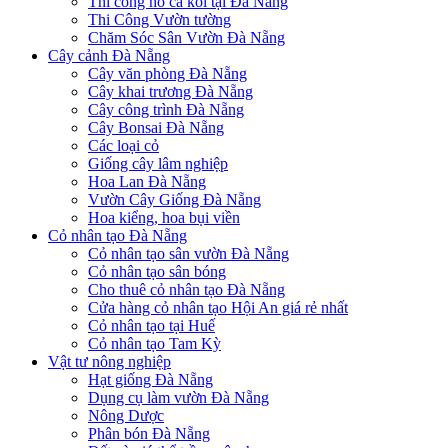
Thi công hồ cá koi tại Đà Nẵng
Thi Công Vườn tường
Chăm Sóc Sân Vườn Đà Nẵng
Cây cảnh Đà Nẵng
Cây văn phòng Đà Nẵng
Cây khai trương Đà Nẵng
Cây công trình Đà Nẵng
Cây Bonsai Đà Nẵng
Các loại cỏ
Giống cây lâm nghiệp
Hoa Lan Đà Nẵng
Vườn Cây Giống Đà Nẵng
Hoa kiểng, hoa bụi viền
Cỏ nhân tạo Đà Nẵng
Cỏ nhân tạo sân vườn Đà Nẵng
Cỏ nhân tạo sân bóng
Cho thuê cỏ nhân tạo Đà Nẵng
Cửa hàng cỏ nhân tạo Hội An giá rẻ nhất
Cỏ nhân tạo tại Huế
Cỏ nhân tạo Tam Kỳ
Vật tư nông nghiệp
Hạt giống Đà Nẵng
Dụng cụ làm vườn Đà Nẵng
Nông Dược
Phân bón Đà Nẵng