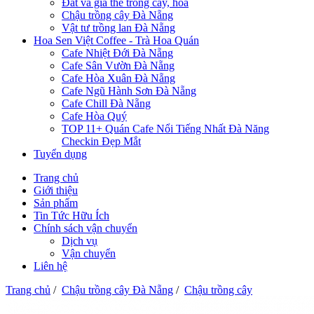
Đất và giá thể trồng cây, hoa
Chậu trồng cây Đà Nẵng
Vật tư trồng lan Đà Nẵng
Hoa Sen Việt Coffee - Trà Hoa Quán
Cafe Nhiệt Đới Đà Nẵng
Cafe Sân Vườn Đà Nẵng
Cafe Hòa Xuân Đà Nẵng
Cafe Ngũ Hành Sơn Đà Nẵng
Cafe Chill Đà Nẵng
Cafe Hòa Quý
TOP 11+ Quán Cafe Nổi Tiếng Nhất Đà Năng
Checkin Đẹp Mắt
Tuyển dụng
Trang chủ
Giới thiệu
Sản phẩm
Tin Tức Hữu Ích
Chính sách vận chuyển
Dịch vụ
Vận chuyển
Liên hệ
Trang chủ
/
Chậu trồng cây Đà Nẵng
/
Chậu trồng cây