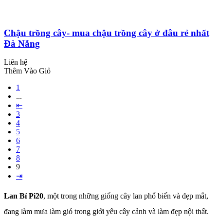
Chậu trồng cây- mua chậu trồng cây ở đâu rẻ nhất
Đà Nẵng
Liên hệ
Thêm Vào Giỏ
1
...
⇤
3
4
5
6
7
8
9
⇥
Lan Bí Pi20
, một trong những giống cây lan phổ biến và đẹp mắt,
đang làm mưa làm gió trong giới yêu cây cảnh và làm đẹp nội thất.