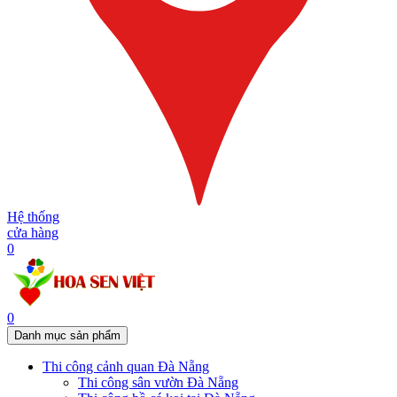
Hệ thống
cửa hàng
0
0
Danh mục sản phẩm
Thi công cảnh quan Đà Nẵng
Thi công sân vườn Đà Nẵng