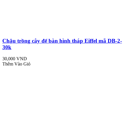
Chậu trồng cây để bàn hình tháp Eiffel mã DB-2-
30k
30,000 VND
Thêm Vào Giỏ