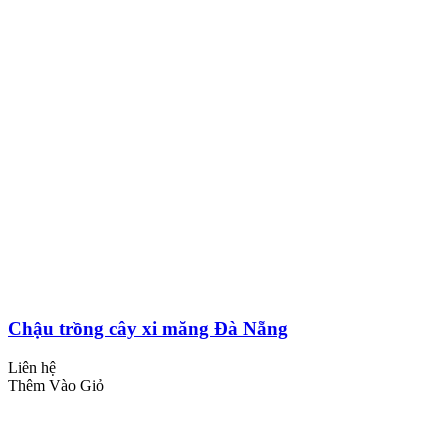
Chậu trồng cây xi măng Đà Nẵng
Liên hệ
Thêm Vào Giỏ