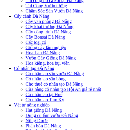
Thi công hồ cá koi tại Đà Nẵng
Thi Công Vườn tường
Chăm Sóc Sân Vườn Đà Nẵng
Cây cảnh Đà Nẵng
Cây văn phòng Đà Nẵng
Cây khai trương Đà Nẵng
Cây công trình Đà Nẵng
Cây Bonsai Đà Nẵng
Các loại cỏ
Giống cây lâm nghiệp
Hoa Lan Đà Nẵng
Vườn Cây Giống Đà Nẵng
Hoa kiểng, hoa bụi viền
Cỏ nhân tạo Đà Nẵng
Cỏ nhân tạo sân vườn Đà Nẵng
Cỏ nhân tạo sân bóng
Cho thuê cỏ nhân tạo Đà Nẵng
Cửa hàng cỏ nhân tạo Hội An giá rẻ nhất
Cỏ nhân tạo tại Huế
Cỏ nhân tạo Tam Kỳ
Vật tư nông nghiệp
Hạt giống Đà Nẵng
Dụng cụ làm vườn Đà Nẵng
Nông Dược
Phân bón Đà Nẵng