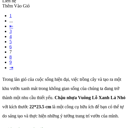
Liên hệ
Thêm Vào Giỏ
1
...
⇤
3
4
5
6
7
8
9
⇥
Trong làn gió của cuộc sống hiện đại, việc trồng cây và tạo ra một
khu vườn xanh mát trong không gian sống của chúng ta đang trở
thành một nhu cầu thiết yếu.
Chậu nhựa Vuông Lỗ Xanh Lá Nhỏ
với kích thước
22*23.5 cm
là một công cụ hữu ích để bạn có thể tự
do sáng tạo và thực hiện những ý tưởng trang trí vườn của mình.