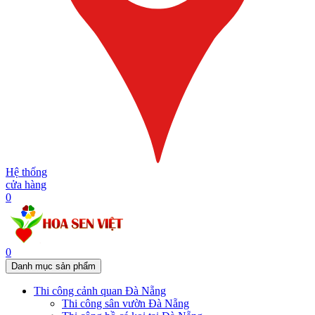
Hệ thống
cửa hàng
0
0
Danh mục sản phẩm
Thi công cảnh quan Đà Nẵng
Thi công sân vườn Đà Nẵng