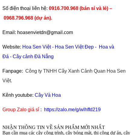
​Số điện thoại liên hệ:
0916.700.968 (bán sỉ và lẻ) –
0968.796.968
(
dự án).
Email: hoasenvietdn@gmail.com
Website:
Hoa Sen Việt
-
Hoa Sen Việt Đẹp
-
Hoa và
Đá
-
Cây cảnh Đà Nẵng
Fanpage:
Công ty TNHH Cây Xanh Cảnh Quan Hoa Sen
Việt.
Kênh youtube:
Cây Và Hoa
Group Zalo giá sỉ
:
https://zalo.me/g/wlhffd219
NHẬN THÔNG TIN VỀ SẢN PHẨM MỚI NHẤT
Bạn cần mua các cây công trình, cây bóng mát, thi công dự án, cây