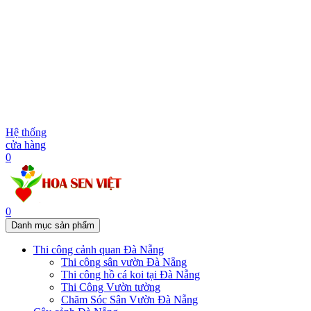
Hệ thống
cửa hàng
0
0
Danh mục sản phẩm
Thi công cảnh quan Đà Nẵng
Thi công sân vườn Đà Nẵng
Thi công hồ cá koi tại Đà Nẵng
Thi Công Vườn tường
Chăm Sóc Sân Vườn Đà Nẵng