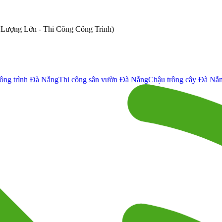
ố Lượng Lớn - Thi Công Công Trình)
ông trình Đà Nẵng
Thi công sân vườn Đà Nẵng
Chậu trồng cây Đà Nẵ