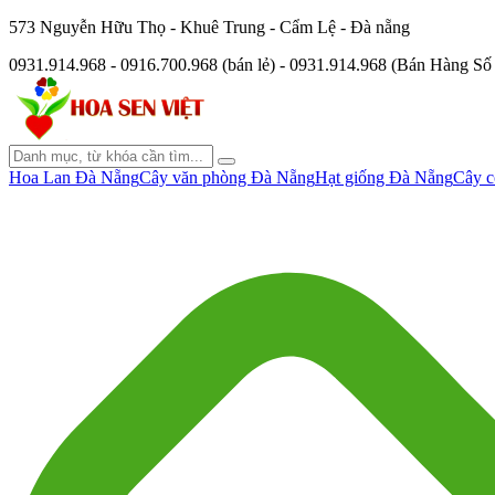
573 Nguyễn Hữu Thọ - Khuê Trung - Cẩm Lệ - Đà nẵng
0931.914.968 - 0916.700.968 (bán lẻ) - 0931.914.968 (Bán Hàng S
Hoa Lan Đà Nẵng
Cây văn phòng Đà Nẵng
Hạt giống Đà Nẵng
Cây c