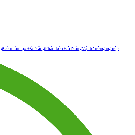
ng
Cỏ nhân tạo Đà Nẵng
Phân bón Đà Nẵng
Vật tư nông nghiệp