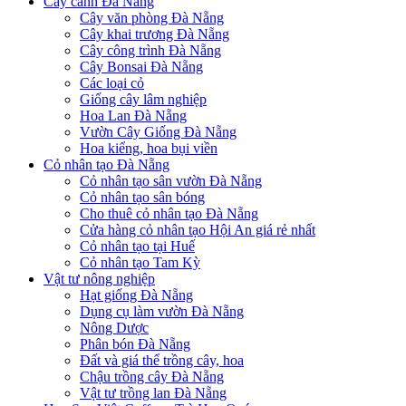
Cây cảnh Đà Nẵng
Cây văn phòng Đà Nẵng
Cây khai trương Đà Nẵng
Cây công trình Đà Nẵng
Cây Bonsai Đà Nẵng
Các loại cỏ
Giống cây lâm nghiệp
Hoa Lan Đà Nẵng
Vườn Cây Giống Đà Nẵng
Hoa kiểng, hoa bụi viền
Cỏ nhân tạo Đà Nẵng
Cỏ nhân tạo sân vườn Đà Nẵng
Cỏ nhân tạo sân bóng
Cho thuê cỏ nhân tạo Đà Nẵng
Cửa hàng cỏ nhân tạo Hội An giá rẻ nhất
Cỏ nhân tạo tại Huế
Cỏ nhân tạo Tam Kỳ
Vật tư nông nghiệp
Hạt giống Đà Nẵng
Dụng cụ làm vườn Đà Nẵng
Nông Dược
Phân bón Đà Nẵng
Đất và giá thể trồng cây, hoa
Chậu trồng cây Đà Nẵng
Vật tư trồng lan Đà Nẵng