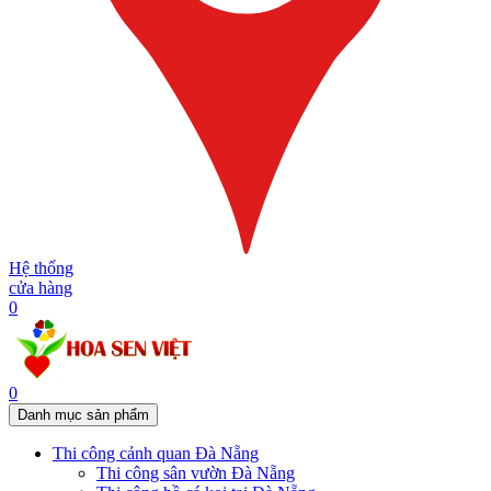
Hệ thống
cửa hàng
0
0
Danh mục sản phẩm
Thi công cảnh quan Đà Nẵng
Thi công sân vườn Đà Nẵng