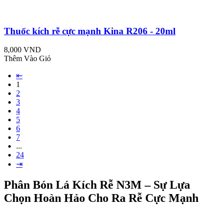
Thuốc kích rễ cực mạnh Kina R206 - 20ml
8,000 VND
Thêm Vào Giỏ
⇤
1
2
3
4
5
6
7
...
24
⇥
Phân Bón Lá Kích Rễ N3M – Sự Lựa
Chọn Hoàn Hảo Cho Ra Rễ Cực Mạnh