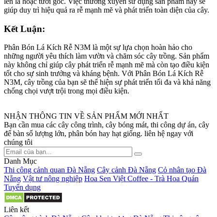
lên lá hoặc tưới gốc. Việc thường xuyên sử dụng sản phẩm này sẽ
giúp duy trì hiệu quả ra rễ mạnh mẽ và phát triển toàn diện của cây.
Kết Luận:
Phân Bón Lá Kích Rễ N3M là một sự lựa chọn hoàn hảo cho
những người yêu thích làm vườn và chăm sóc cây trồng. Sản phẩm
này không chỉ giúp cây phát triển rễ mạnh mẽ mà còn tạo điều kiện
tốt cho sự sinh trưởng và kháng bệnh. Với Phân Bón Lá Kích Rễ
N3M, cây trồng của bạn sẽ thể hiện sự phát triển tối đa và khả năng
chống chọi vượt trội trong mọi điều kiện.
NHẬN THÔNG TIN VỀ SẢN PHẨM MỚI NHẤT
Bạn cần mua các cây công trình, cây bóng mát, thi công dự án, cây
để bàn số lượng lớn, phân bón hay hạt giống. liên hệ ngay với
chúng tôi
Danh Mục
Thi công cảnh quan Đà Nẵng
Cây cảnh Đà Nẵng
Cỏ nhân tạo Đà
Nẵng
Vật tư nông nghiệp
Hoa Sen Việt Coffee - Trà Hoa Quán
Tuyển dụng
Liên kết