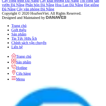
Cây công trình Đà Nẵng
Cây khai trương Đà Nẵng
Thi công sân
vườn Đà Nẵng
Phân bón Đà Nẵng
Hoa Lan Đà Nẵng
Hạt giống
Đà Nẵng
Cây văn phòng Đà Nẵng
Copyright © 2020 HoaSenViet. All Rights Reserved.
Designed and Maintained by
Trang chủ
Giới thiệu
Sản phẩm
Tin Tức Hữu Ích
Chính sách vận chuyển
Liên hệ
Trang chủ
Sản phẩm
Hotline
Cửa hàng
Menu