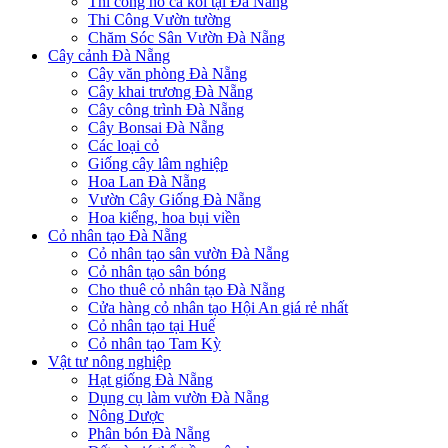
Thi công hồ cá koi tại Đà Nẵng
Thi Công Vườn tường
Chăm Sóc Sân Vườn Đà Nẵng
Cây cảnh Đà Nẵng
Cây văn phòng Đà Nẵng
Cây khai trương Đà Nẵng
Cây công trình Đà Nẵng
Cây Bonsai Đà Nẵng
Các loại cỏ
Giống cây lâm nghiệp
Hoa Lan Đà Nẵng
Vườn Cây Giống Đà Nẵng
Hoa kiểng, hoa bụi viền
Cỏ nhân tạo Đà Nẵng
Cỏ nhân tạo sân vườn Đà Nẵng
Cỏ nhân tạo sân bóng
Cho thuê cỏ nhân tạo Đà Nẵng
Cửa hàng cỏ nhân tạo Hội An giá rẻ nhất
Cỏ nhân tạo tại Huế
Cỏ nhân tạo Tam Kỳ
Vật tư nông nghiệp
Hạt giống Đà Nẵng
Dụng cụ làm vườn Đà Nẵng
Nông Dược
Phân bón Đà Nẵng