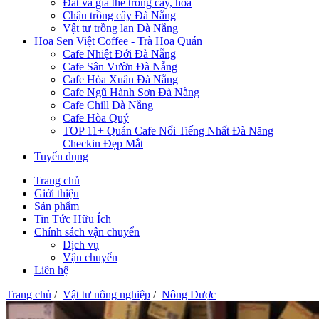
Đất và giá thể trồng cây, hoa
Chậu trồng cây Đà Nẵng
Vật tư trồng lan Đà Nẵng
Hoa Sen Việt Coffee - Trà Hoa Quán
Cafe Nhiệt Đới Đà Nẵng
Cafe Sân Vườn Đà Nẵng
Cafe Hòa Xuân Đà Nẵng
Cafe Ngũ Hành Sơn Đà Nẵng
Cafe Chill Đà Nẵng
Cafe Hòa Quý
TOP 11+ Quán Cafe Nổi Tiếng Nhất Đà Năng
Checkin Đẹp Mắt
Tuyển dụng
Trang chủ
Giới thiệu
Sản phẩm
Tin Tức Hữu Ích
Chính sách vận chuyển
Dịch vụ
Vận chuyển
Liên hệ
Trang chủ
/
Vật tư nông nghiệp
/
Nông Dược