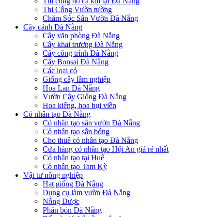
Thi công hồ cá koi tại Đà Nẵng
Thi Công Vườn tường
Chăm Sóc Sân Vườn Đà Nẵng
Cây cảnh Đà Nẵng
Cây văn phòng Đà Nẵng
Cây khai trương Đà Nẵng
Cây công trình Đà Nẵng
Cây Bonsai Đà Nẵng
Các loại cỏ
Giống cây lâm nghiệp
Hoa Lan Đà Nẵng
Vườn Cây Giống Đà Nẵng
Hoa kiểng, hoa bụi viền
Cỏ nhân tạo Đà Nẵng
Cỏ nhân tạo sân vườn Đà Nẵng
Cỏ nhân tạo sân bóng
Cho thuê cỏ nhân tạo Đà Nẵng
Cửa hàng cỏ nhân tạo Hội An giá rẻ nhất
Cỏ nhân tạo tại Huế
Cỏ nhân tạo Tam Kỳ
Vật tư nông nghiệp
Hạt giống Đà Nẵng
Dụng cụ làm vườn Đà Nẵng
Nông Dược
Phân bón Đà Nẵng