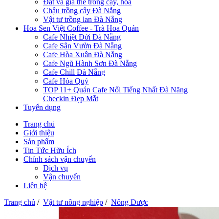
Đất và giá thể trồng cây, hoa
Chậu trồng cây Đà Nẵng
Vật tư trồng lan Đà Nẵng
Hoa Sen Việt Coffee - Trà Hoa Quán
Cafe Nhiệt Đới Đà Nẵng
Cafe Sân Vườn Đà Nẵng
Cafe Hòa Xuân Đà Nẵng
Cafe Ngũ Hành Sơn Đà Nẵng
Cafe Chill Đà Nẵng
Cafe Hòa Quý
TOP 11+ Quán Cafe Nổi Tiếng Nhất Đà Năng
Checkin Đẹp Mắt
Tuyển dụng
Trang chủ
Giới thiệu
Sản phẩm
Tin Tức Hữu Ích
Chính sách vận chuyển
Dịch vụ
Vận chuyển
Liên hệ
Trang chủ
/
Vật tư nông nghiệp
/
Nông Dược