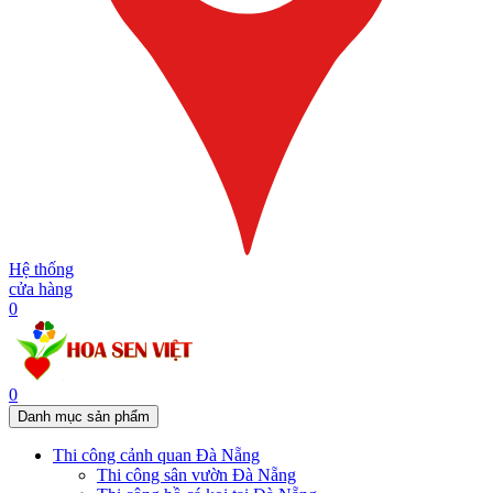
Hệ thống
cửa hàng
0
0
Danh mục sản phẩm
Thi công cảnh quan Đà Nẵng
Thi công sân vườn Đà Nẵng