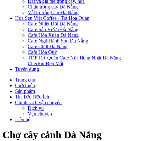
Đất và giá thể trồng cây, hoa
Chậu trồng cây Đà Nẵng
Vật tư trồng lan Đà Nẵng
Hoa Sen Việt Coffee - Trà Hoa Quán
Cafe Nhiệt Đới Đà Nẵng
Cafe Sân Vườn Đà Nẵng
Cafe Hòa Xuân Đà Nẵng
Cafe Ngũ Hành Sơn Đà Nẵng
Cafe Chill Đà Nẵng
Cafe Hòa Quý
TOP 11+ Quán Cafe Nổi Tiếng Nhất Đà Năng
Checkin Đẹp Mắt
Tuyển dụng
Trang chủ
Giới thiệu
Sản phẩm
Tin Tức Hữu Ích
Chính sách vận chuyển
Dịch vụ
Vận chuyển
Liên hệ
Chợ cây cảnh Đà Nẵng