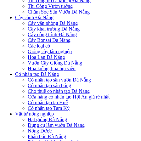
Thi công hồ cá koi tại Đà Nẵng
Thi Công Vườn tường
Chăm Sóc Sân Vườn Đà Nẵng
Cây cảnh Đà Nẵng
Cây văn phòng Đà Nẵng
Cây khai trương Đà Nẵng
Cây công trình Đà Nẵng
Cây Bonsai Đà Nẵng
Các loại cỏ
Giống cây lâm nghiệp
Hoa Lan Đà Nẵng
Vườn Cây Giống Đà Nẵng
Hoa kiểng, hoa bụi viền
Cỏ nhân tạo Đà Nẵng
Cỏ nhân tạo sân vườn Đà Nẵng
Cỏ nhân tạo sân bóng
Cho thuê cỏ nhân tạo Đà Nẵng
Cửa hàng cỏ nhân tạo Hội An giá rẻ nhất
Cỏ nhân tạo tại Huế
Cỏ nhân tạo Tam Kỳ
Vật tư nông nghiệp
Hạt giống Đà Nẵng
Dụng cụ làm vườn Đà Nẵng
Nông Dược
Phân bón Đà Nẵng