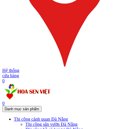
Hệ thống
cửa hàng
0
0
Danh mục sản phẩm
Thi công cảnh quan Đà Nẵng
Thi công sân vườn Đà Nẵng