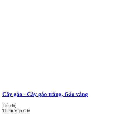
Cây gáo - Cây gáo trắng, Gáo vàng
Liên hệ
Thêm Vào Giỏ