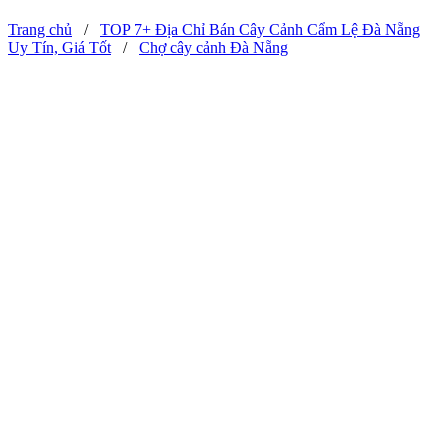
Trang chủ
/
TOP 7+ Địa Chỉ Bán Cây Cảnh Cẩm Lệ Đà Nẵng
Uy Tín, Giá Tốt
/
Chợ cây cảnh Đà Nẵng