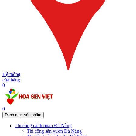
Hệ thống
cửa hàng
0
0
Danh mục sản phẩm
Thi công cảnh quan Đà Nẵng
Thi công sân vườn Đà Nẵng