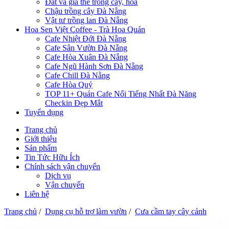
Đất và giá thể trồng cây, hoa
Chậu trồng cây Đà Nẵng
Vật tư trồng lan Đà Nẵng
Hoa Sen Việt Coffee - Trà Hoa Quán
Cafe Nhiệt Đới Đà Nẵng
Cafe Sân Vườn Đà Nẵng
Cafe Hòa Xuân Đà Nẵng
Cafe Ngũ Hành Sơn Đà Nẵng
Cafe Chill Đà Nẵng
Cafe Hòa Quý
TOP 11+ Quán Cafe Nổi Tiếng Nhất Đà Năng
Checkin Đẹp Mắt
Tuyển dụng
Trang chủ
Giới thiệu
Sản phẩm
Tin Tức Hữu Ích
Chính sách vận chuyển
Dịch vụ
Vận chuyển
Liên hệ
Trang chủ
/
Dụng cụ hỗ trợ làm vườn
/
Cưa cầm tay cây cảnh