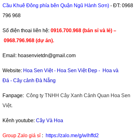
Cầu Khuê Đông phía bên Quận Ngũ Hành Sơn)
- ĐT:
0968
796 968
​Số điện thoại liên hệ:
0916.700.968 (bán sỉ và lẻ) –
0968.796.968
(
dự án).
Email: hoasenvietdn@gmail.com
Website:
Hoa Sen Việt
-
Hoa Sen Việt Đẹp
-
Hoa và
Đá
-
Cây cảnh Đà Nẵng
Fanpage:
Công ty TNHH Cây Xanh Cảnh Quan Hoa Sen
Việt.
Kênh youtube:
Cây Và Hoa
Group Zalo giá sỉ
:
https://zalo.me/g/wlhffd2