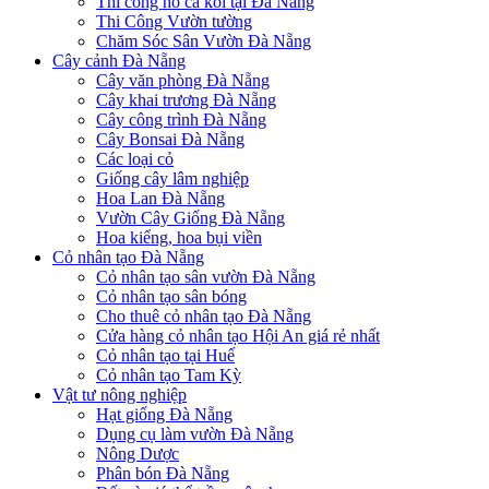
Thi công hồ cá koi tại Đà Nẵng
Thi Công Vườn tường
Chăm Sóc Sân Vườn Đà Nẵng
Cây cảnh Đà Nẵng
Cây văn phòng Đà Nẵng
Cây khai trương Đà Nẵng
Cây công trình Đà Nẵng
Cây Bonsai Đà Nẵng
Các loại cỏ
Giống cây lâm nghiệp
Hoa Lan Đà Nẵng
Vườn Cây Giống Đà Nẵng
Hoa kiểng, hoa bụi viền
Cỏ nhân tạo Đà Nẵng
Cỏ nhân tạo sân vườn Đà Nẵng
Cỏ nhân tạo sân bóng
Cho thuê cỏ nhân tạo Đà Nẵng
Cửa hàng cỏ nhân tạo Hội An giá rẻ nhất
Cỏ nhân tạo tại Huế
Cỏ nhân tạo Tam Kỳ
Vật tư nông nghiệp
Hạt giống Đà Nẵng
Dụng cụ làm vườn Đà Nẵng
Nông Dược
Phân bón Đà Nẵng