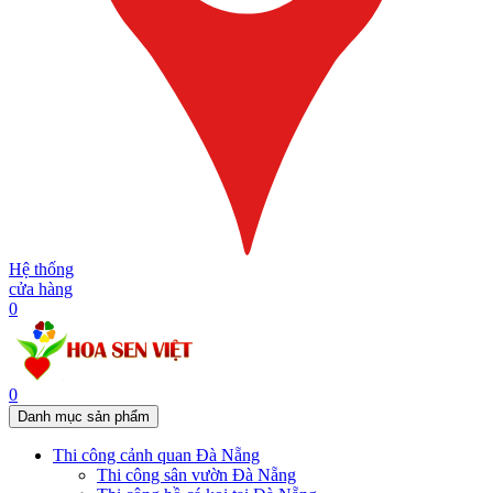
Hệ thống
cửa hàng
0
0
Danh mục sản phẩm
Thi công cảnh quan Đà Nẵng
Thi công sân vườn Đà Nẵng