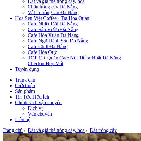
Đất và giá thể trồng cây, hoa
Chậu trồng cây Đà Nẵng
Vật tư trồng lan Đà Nẵng
Hoa Sen Việt Coffee - Trà Hoa Quán
Cafe Nhiệt Đới Đà Nẵng
Cafe Sân Vườn Đà Nẵng
Cafe Hòa Xuân Đà Nẵng
Cafe Ngũ Hành Sơn Đà Nẵng
Cafe Chill Đà Nẵng
Cafe Hòa Quý
TOP 11+ Quán Cafe Nổi Tiếng Nhất Đà Năng
Checkin Đẹp Mắt
Tuyển dụng
Trang chủ
Giới thiệu
Sản phẩm
Tin Tức Hữu Ích
Chính sách vận chuyển
Dịch vụ
Vận chuyển
Liên hệ
Trang chủ
/
Đất và giá thể trồng cây, hoa
/
Đất trồng cây