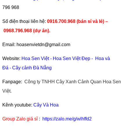
796 968
​Số điện thoại liên hệ:
0916.700.968 (bán sỉ và lẻ) –
0968.796.968
(
dự án).
Email: hoasenvietdn@gmail.com
Website:
Hoa Sen Việt
-
Hoa Sen Việt Đẹp
-
Hoa và
Đá
-
Cây cảnh Đà Nẵng
Fanpage:
Công ty TNHH Cây Xanh Cảnh Quan Hoa Sen
Việt.
Kênh youtube:
Cây Và Hoa
Group Zalo giá sỉ
:
https://zalo.me/g/wlhffd2