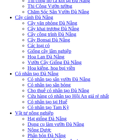
Thi công hồ cá koi tại Đà Nẵng
Thi Công Vườn tường
Chăm Sóc Sân Vườn Đà Nẵng
Cây cảnh Đà Nẵng
Cây văn phòng Đà Nẵng
Cây khai trương Đà Nẵng
Cây công trình Đà Nẵng
Cây Bonsai Đà Nẵng
Các loại cỏ
Giống cây lâm nghiệp
Hoa Lan Đà Nẵng
Vườn Cây Giống Đà Nẵng
Hoa kiểng, hoa bụi viền
Cỏ nhân tạo Đà Nẵng
Cỏ nhân tạo sân vườn Đà Nẵng
Cỏ nhân tạo sân bóng
Cho thuê cỏ nhân tạo Đà Nẵng
Cửa hàng cỏ nhân tạo Hội An giá rẻ nhất
Cỏ nhân tạo tại Huế
Cỏ nhân tạo Tam Kỳ
Vật tư nông nghiệp
Hạt giống Đà Nẵng
Dụng cụ làm vườn Đà Nẵng
Nông Dược
Phân bón Đà Nẵng