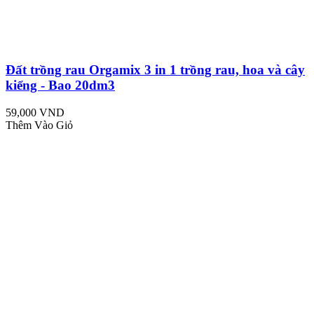
Đất trồng rau Orgamix 3 in 1 trồng rau, hoa và cây
kiểng - Bao 20dm3
59,000 VND
Thêm Vào Giỏ