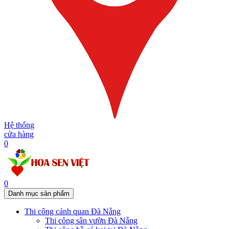
Hệ thống
cửa hàng
0
0
Danh mục sản phẩm
Thi công cảnh quan Đà Nẵng
Thi công sân vườn Đà Nẵng