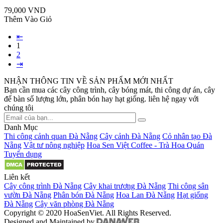
79,000 VND
Thêm Vào Giỏ
⇤
1
2
⇥
NHẬN THÔNG TIN VỀ SẢN PHẨM MỚI NHẤT
Bạn cần mua các cây công trình, cây bóng mát, thi công dự án, cây
để bàn số lượng lớn, phân bón hay hạt giống. liên hệ ngay với
chúng tôi
Danh Mục
Thi công cảnh quan Đà Nẵng
Cây cảnh Đà Nẵng
Cỏ nhân tạo Đà
Nẵng
Vật tư nông nghiệp
Hoa Sen Việt Coffee - Trà Hoa Quán
Tuyển dụng
Liên kết
Cây công trình Đà Nẵng
Cây khai trương Đà Nẵng
Thi công sân
vườn Đà Nẵng
Phân bón Đà Nẵng
Hoa Lan Đà Nẵng
Hạt giống
Đà Nẵng
Cây văn phòng Đà Nẵng
Copyright © 2020 HoaSenViet. All Rights Reserved.
Designed and Maintained by