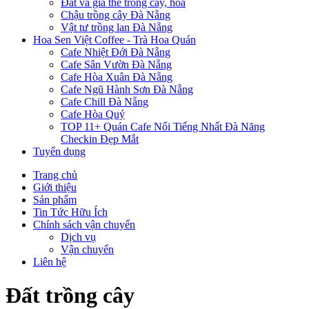
Đất và giá thể trồng cây, hoa
Chậu trồng cây Đà Nẵng
Vật tư trồng lan Đà Nẵng
Hoa Sen Việt Coffee - Trà Hoa Quán
Cafe Nhiệt Đới Đà Nẵng
Cafe Sân Vườn Đà Nẵng
Cafe Hòa Xuân Đà Nẵng
Cafe Ngũ Hành Sơn Đà Nẵng
Cafe Chill Đà Nẵng
Cafe Hòa Quý
TOP 11+ Quán Cafe Nổi Tiếng Nhất Đà Năng
Checkin Đẹp Mắt
Tuyển dụng
Trang chủ
Giới thiệu
Sản phẩm
Tin Tức Hữu Ích
Chính sách vận chuyển
Dịch vụ
Vận chuyển
Liên hệ
Đất trồng cây