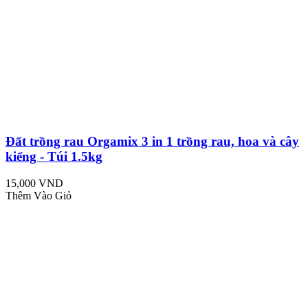
Đất trồng rau Orgamix 3 in 1 trồng rau, hoa và cây
kiểng - Túi 1.5kg
15,000 VND
Thêm Vào Giỏ