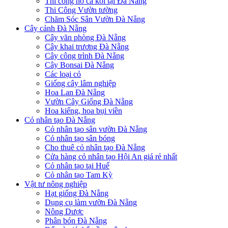
Thi công hồ cá koi tại Đà Nẵng
Thi Công Vườn tường
Chăm Sóc Sân Vườn Đà Nẵng
Cây cảnh Đà Nẵng
Cây văn phòng Đà Nẵng
Cây khai trương Đà Nẵng
Cây công trình Đà Nẵng
Cây Bonsai Đà Nẵng
Các loại cỏ
Giống cây lâm nghiệp
Hoa Lan Đà Nẵng
Vườn Cây Giống Đà Nẵng
Hoa kiểng, hoa bụi viền
Cỏ nhân tạo Đà Nẵng
Cỏ nhân tạo sân vườn Đà Nẵng
Cỏ nhân tạo sân bóng
Cho thuê cỏ nhân tạo Đà Nẵng
Cửa hàng cỏ nhân tạo Hội An giá rẻ nhất
Cỏ nhân tạo tại Huế
Cỏ nhân tạo Tam Kỳ
Vật tư nông nghiệp
Hạt giống Đà Nẵng
Dụng cụ làm vườn Đà Nẵng
Nông Dược
Phân bón Đà Nẵng