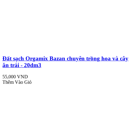
Đất sạch Orgamix Bazan chuyên trồng hoa và cây
ăn trái - 20dm3
55,000 VND
Thêm Vào Giỏ