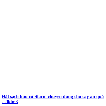
Đất sạch hữu cơ Sfarm chuyên dùng cho cây ăn quả
- 20dm3