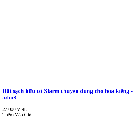
Đất sạch hữu cơ Sfarm chuyên dùng cho hoa kiểng -
5dm3
27,000 VND
Thêm Vào Giỏ