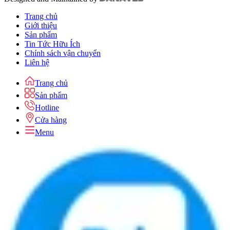
Trang chủ
Giới thiệu
Sản phẩm
Tin Tức Hữu Ích
Chính sách vận chuyển
Liên hệ
Trang chủ
Sản phẩm
Hotline
Cửa hàng
Menu