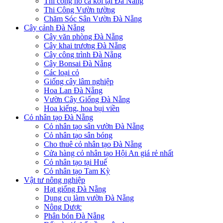
Thi công hồ cá koi tại Đà Nẵng
Thi Công Vườn tường
Chăm Sóc Sân Vườn Đà Nẵng
Cây cảnh Đà Nẵng
Cây văn phòng Đà Nẵng
Cây khai trương Đà Nẵng
Cây công trình Đà Nẵng
Cây Bonsai Đà Nẵng
Các loại cỏ
Giống cây lâm nghiệp
Hoa Lan Đà Nẵng
Vườn Cây Giống Đà Nẵng
Hoa kiểng, hoa bụi viền
Cỏ nhân tạo Đà Nẵng
Cỏ nhân tạo sân vườn Đà Nẵng
Cỏ nhân tạo sân bóng
Cho thuê cỏ nhân tạo Đà Nẵng
Cửa hàng cỏ nhân tạo Hội An giá rẻ nhất
Cỏ nhân tạo tại Huế
Cỏ nhân tạo Tam Kỳ
Vật tư nông nghiệp
Hạt giống Đà Nẵng
Dụng cụ làm vườn Đà Nẵng
Nông Dược
Phân bón Đà Nẵng