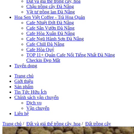
Đất và giá thể trồng cây, hoa
Chậu trồng cây Đà Nẵng
Vật tư trồng lan Đà Nẵng
Hoa Sen Việt Coffee - Trà Hoa Quán
Cafe Nhiệt Đới Đà Nẵng
Cafe Sân Vườn Đà Nẵng
Cafe Hòa Xuân Đà Nẵng
Cafe Ngũ Hành Sơn Đà Nẵng
Cafe Chill Đà Nẵng
Cafe Hòa Quý
TOP 11+ Quán Cafe Nổi Tiếng Nhất Đà Năng
Checkin Đẹp Mắt
Tuyển dụng
Trang chủ
Giới thiệu
Sản phẩm
Tin Tức Hữu Ích
Chính sách vận chuyển
Dịch vụ
Vận chuyển
Liên hệ
Trang chủ
/
Đất và giá thể trồng cây, hoa
/
Đất trồng cây