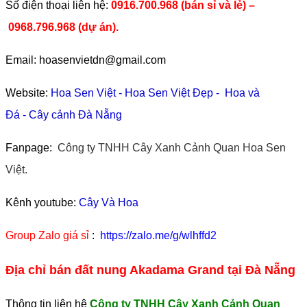
​Số điện thoại liên hệ:
0916.700.968 (bán sỉ và lẻ) –
0968.796.968
(
dự án).
Email: hoasenvietdn@gmail.com
Website:
Hoa Sen Việt
-
Hoa Sen Việt Đẹp
-
Hoa và
Đá
-
Cây cảnh Đà Nẵng
Fanpage:
Công ty TNHH Cây Xanh Cảnh Quan Hoa Sen
Việt.
Kênh youtube:
Cây Và Hoa
Group Zalo giá sỉ
:
https://zalo.me/g/wlhffd2
Địa chỉ bán đất nung Akadama Grand tại Đà Nẵng
Thông tin liên hệ
Công ty TNHH Cây Xanh Cảnh Quan