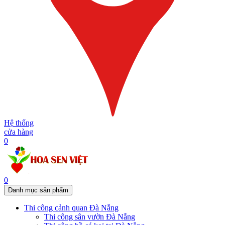
Hệ thống
cửa hàng
0
0
Danh mục sản phẩm
Thi công cảnh quan Đà Nẵng
Thi công sân vườn Đà Nẵng