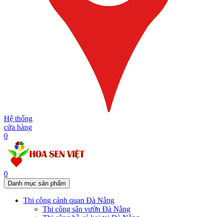
Hệ thống
cửa hàng
0
0
Danh mục sản phẩm
Thi công cảnh quan Đà Nẵng
Thi công sân vườn Đà Nẵng