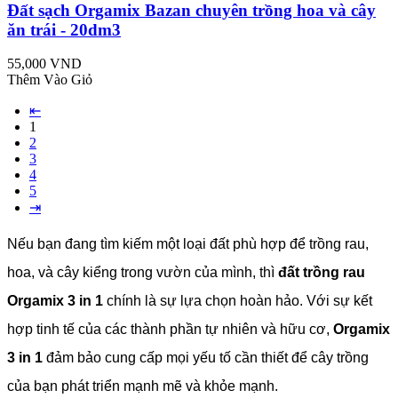
Đất sạch Orgamix Bazan chuyên trồng hoa và cây
ăn trái - 20dm3
55,000 VND
Thêm Vào Giỏ
⇤
1
2
3
4
5
⇥
Nếu bạn đang tìm kiếm một loại đất phù hợp để trồng rau,
hoa, và cây kiểng trong vườn của mình, thì
đất trồng rau
Orgamix 3 in 1
chính là sự lựa chọn hoàn hảo. Với sự kết
hợp tinh tế của các thành phần tự nhiên và hữu cơ,
Orgamix
3 in 1
đảm bảo cung cấp mọi yếu tố cần thiết để cây trồng
của bạn phát triển mạnh mẽ và khỏe mạnh.