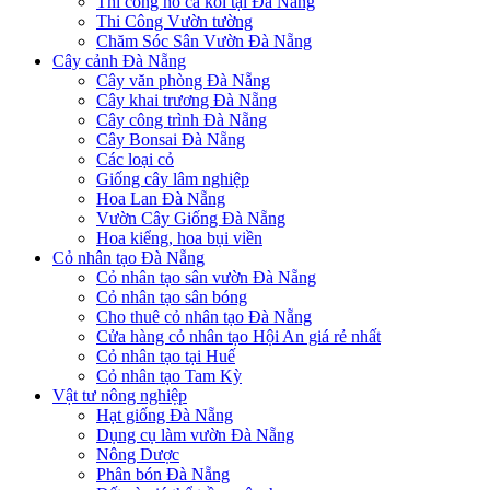
Thi công hồ cá koi tại Đà Nẵng
Thi Công Vườn tường
Chăm Sóc Sân Vườn Đà Nẵng
Cây cảnh Đà Nẵng
Cây văn phòng Đà Nẵng
Cây khai trương Đà Nẵng
Cây công trình Đà Nẵng
Cây Bonsai Đà Nẵng
Các loại cỏ
Giống cây lâm nghiệp
Hoa Lan Đà Nẵng
Vườn Cây Giống Đà Nẵng
Hoa kiểng, hoa bụi viền
Cỏ nhân tạo Đà Nẵng
Cỏ nhân tạo sân vườn Đà Nẵng
Cỏ nhân tạo sân bóng
Cho thuê cỏ nhân tạo Đà Nẵng
Cửa hàng cỏ nhân tạo Hội An giá rẻ nhất
Cỏ nhân tạo tại Huế
Cỏ nhân tạo Tam Kỳ
Vật tư nông nghiệp
Hạt giống Đà Nẵng
Dụng cụ làm vườn Đà Nẵng
Nông Dược
Phân bón Đà Nẵng