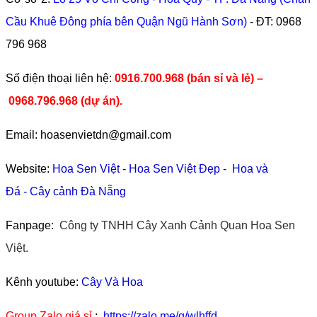
Cầu Khuê Đông phía bên Quận Ngũ Hành Sơn)
- ĐT:
0968
796 968
​Số điện thoại liên hệ:
0916.700.968 (bán sỉ và lẻ) –
0968.796.968
(
dự án).
Email: hoasenvietdn@gmail.com
Website:
Hoa Sen Việt
-
Hoa Sen Việt Đẹp
-
Hoa và
Đá
-
Cây cảnh Đà Nẵng
Fanpage:
Công ty TNHH Cây Xanh Cảnh Quan Hoa Sen
Việt.
Kênh youtube:
Cây Và Hoa
Group Zalo giá sỉ
:
https://zalo.me/g/wlhffd