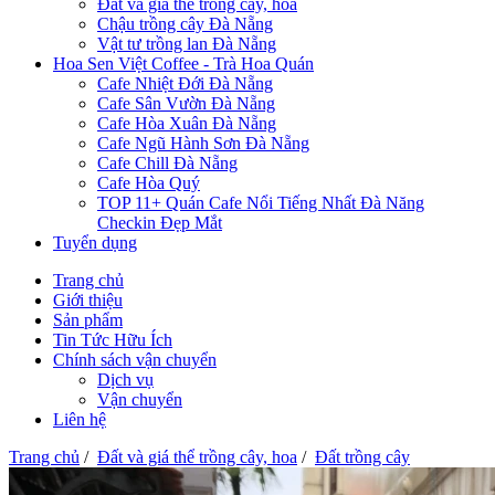
Đất và giá thể trồng cây, hoa
Chậu trồng cây Đà Nẵng
Vật tư trồng lan Đà Nẵng
Hoa Sen Việt Coffee - Trà Hoa Quán
Cafe Nhiệt Đới Đà Nẵng
Cafe Sân Vườn Đà Nẵng
Cafe Hòa Xuân Đà Nẵng
Cafe Ngũ Hành Sơn Đà Nẵng
Cafe Chill Đà Nẵng
Cafe Hòa Quý
TOP 11+ Quán Cafe Nổi Tiếng Nhất Đà Năng
Checkin Đẹp Mắt
Tuyển dụng
Trang chủ
Giới thiệu
Sản phẩm
Tin Tức Hữu Ích
Chính sách vận chuyển
Dịch vụ
Vận chuyển
Liên hệ
Trang chủ
/
Đất và giá thể trồng cây, hoa
/
Đất trồng cây