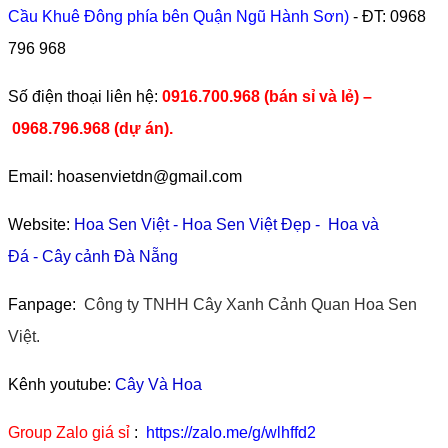
Cầu Khuê Đông phía bên Quận Ngũ Hành Sơn)
- ĐT:
0968
796 968
​Số điện thoại liên hệ:
0916.700.968 (bán sỉ và lẻ) –
0968.796.968
(
dự án).
Email: hoasenvietdn@gmail.com
Website:
Hoa Sen Việt
-
Hoa Sen Việt Đẹp
-
Hoa và
Đá
-
Cây cảnh Đà Nẵng
Fanpage:
Công ty TNHH Cây Xanh Cảnh Quan Hoa Sen
Việt.
Kênh youtube:
Cây Và Hoa
Group Zalo giá sỉ
:
https://zalo.me/g/wlhffd2