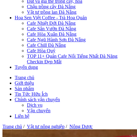
Đất và giá thể trồng cây, hoa
Chậu trồng cây Đà Nẵng
Vật tư trồng lan Đà Nẵng
Hoa Sen Việt Coffee - Trà Hoa Quán
Cafe Nhiệt Đới Đà Nẵng
Cafe Sân Vườn Đà Nẵng
Cafe Hòa Xuân Đà Nẵng
Cafe Ngũ Hành Sơn Đà Nẵng
Cafe Chill Đà Nẵng
Cafe Hòa Quý
TOP 11+ Quán Cafe Nổi Tiếng Nhất Đà Năng
Checkin Đẹp Mắt
Tuyển dụng
Trang chủ
Giới thiệu
Sản phẩm
Tin Tức Hữu Ích
Chính sách vận chuyển
Dịch vụ
Vận chuyển
Liên hệ
Trang chủ
/
Vật tư nông nghiệp
/
Nông Dược