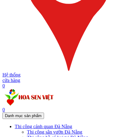
Hệ thống
cửa hàng
0
0
Danh mục sản phẩm
Thi công cảnh quan Đà Nẵng
Thi công sân vườn Đà Nẵng