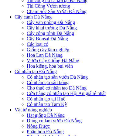
Thi công hồ cá koi tại Đà Nẵng
Thi Công Vườn tường
Chăm Sóc Sân Vườn Đà Nẵng
Cây cảnh Đà Nẵng
Cây văn phòng Đà Nẵng
Cây khai trương Đà Nẵng
Cây công trình Đà Nẵng
Cây Bonsai Đà Nẵng
Các loại cỏ
Giống cây lâm nghiệp
Hoa Lan Đà Nẵng
Vườn Cây Giống Đà Nẵng
Hoa kiểng, hoa bụi viền
Cỏ nhân tạo Đà Nẵng
Cỏ nhân tạo sân vườn Đà Nẵng
Cỏ nhân tạo sân bóng
Cho thuê cỏ nhân tạo Đà Nẵng
Cửa hàng cỏ nhân tạo Hội An giá rẻ nhất
Cỏ nhân tạo tại Huế
Cỏ nhân tạo Tam Kỳ
Vật tư nông nghiệp
Hạt giống Đà Nẵng
Dụng cụ làm vườn Đà Nẵng
Nông Dược
Phân bón Đà Nẵng