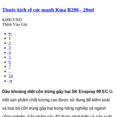
Thuốc kích rễ cực mạnh Kina R206 - 20ml
8,000 VND
Thêm Vào Giỏ
⇤
1
2
3
4
5
6
7
...
24
⇥
Dầu khoáng diệt côn trùng gây hại SK Enspray 99 EC
là
một sản phẩm chất lượng cao được sử dụng để kiểm soát
và loại bỏ côn trùng gây hại trong nông nghiệp và ngành
công nghiệp. Sản phẩm này đã được phát triển và sản xuất