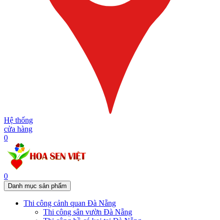
Hệ thống
cửa hàng
0
0
Danh mục sản phẩm
Thi công cảnh quan Đà Nẵng
Thi công sân vườn Đà Nẵng