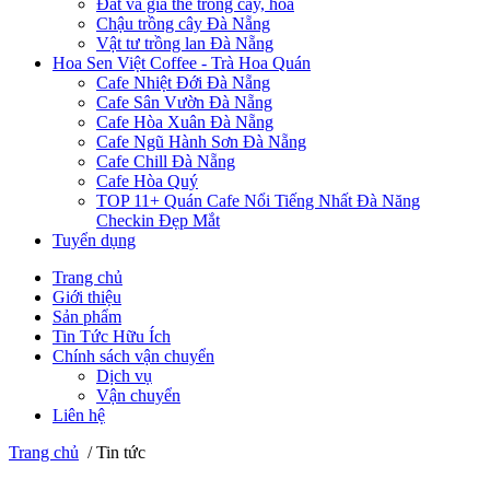
Đất và giá thể trồng cây, hoa
Chậu trồng cây Đà Nẵng
Vật tư trồng lan Đà Nẵng
Hoa Sen Việt Coffee - Trà Hoa Quán
Cafe Nhiệt Đới Đà Nẵng
Cafe Sân Vườn Đà Nẵng
Cafe Hòa Xuân Đà Nẵng
Cafe Ngũ Hành Sơn Đà Nẵng
Cafe Chill Đà Nẵng
Cafe Hòa Quý
TOP 11+ Quán Cafe Nổi Tiếng Nhất Đà Năng
Checkin Đẹp Mắt
Tuyển dụng
Trang chủ
Giới thiệu
Sản phẩm
Tin Tức Hữu Ích
Chính sách vận chuyển
Dịch vụ
Vận chuyển
Liên hệ
Trang chủ
/
Tin tức