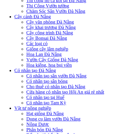
Thi công hồ cá koi tại Đà Nẵng
Thi Công Vườn tường
Chăm Sóc Sân Vườn Đà Nẵng
Cây cảnh Đà Nẵng
Cây văn phòng Đà Nẵng
Cây khai trương Đà Nẵng
Cây công trình Đà Nẵng
Cây Bonsai Đà Nẵng
Các loại cỏ
Giống cây lâm nghiệp
Hoa Lan Đà Nẵng
Vườn Cây Giống Đà Nẵng
Hoa kiểng, hoa bụi viền
Cỏ nhân tạo Đà Nẵng
Cỏ nhân tạo sân vườn Đà Nẵng
Cỏ nhân tạo sân bóng
Cho thuê cỏ nhân tạo Đà Nẵng
Cửa hàng cỏ nhân tạo Hội An giá rẻ nhất
Cỏ nhân tạo tại Huế
Cỏ nhân tạo Tam Kỳ
Vật tư nông nghiệp
Hạt giống Đà Nẵng
Dụng cụ làm vườn Đà Nẵng
Nông Dược
Phân bón Đà Nẵng