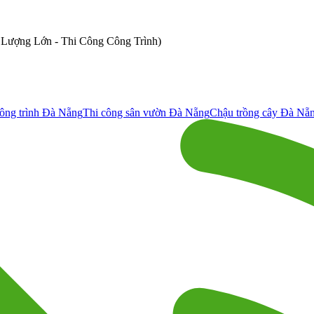
ố Lượng Lớn - Thi Công Công Trình)
ông trình Đà Nẵng
Thi công sân vườn Đà Nẵng
Chậu trồng cây Đà Nẵ