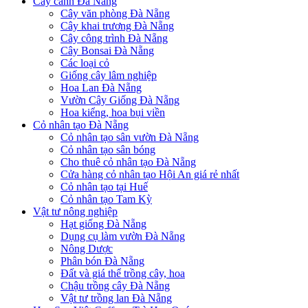
Cây cảnh Đà Nẵng
Cây văn phòng Đà Nẵng
Cây khai trương Đà Nẵng
Cây công trình Đà Nẵng
Cây Bonsai Đà Nẵng
Các loại cỏ
Giống cây lâm nghiệp
Hoa Lan Đà Nẵng
Vườn Cây Giống Đà Nẵng
Hoa kiểng, hoa bụi viền
Cỏ nhân tạo Đà Nẵng
Cỏ nhân tạo sân vườn Đà Nẵng
Cỏ nhân tạo sân bóng
Cho thuê cỏ nhân tạo Đà Nẵng
Cửa hàng cỏ nhân tạo Hội An giá rẻ nhất
Cỏ nhân tạo tại Huế
Cỏ nhân tạo Tam Kỳ
Vật tư nông nghiệp
Hạt giống Đà Nẵng
Dụng cụ làm vườn Đà Nẵng
Nông Dược
Phân bón Đà Nẵng
Đất và giá thể trồng cây, hoa
Chậu trồng cây Đà Nẵng
Vật tư trồng lan Đà Nẵng