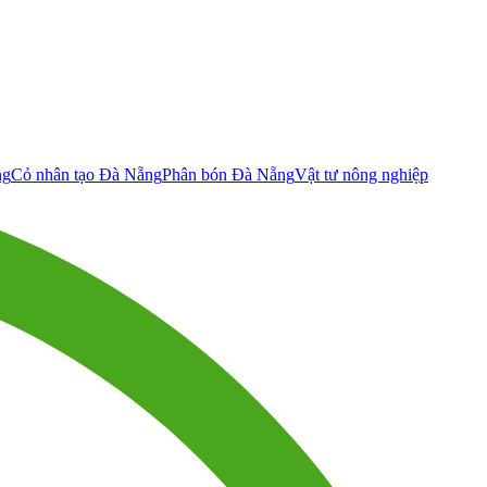
ng
Cỏ nhân tạo Đà Nẵng
Phân bón Đà Nẵng
Vật tư nông nghiệp