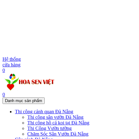
Hệ thống
cửa hàng
0
0
Danh mục sản phẩm
Thi công cảnh quan Đà Nẵng
Thi công sân vườn Đà Nẵng
Thi công hồ cá koi tại Đà Nẵng
Thi Công Vườn tường
Chăm Sóc Sân Vườn Đà Nẵng