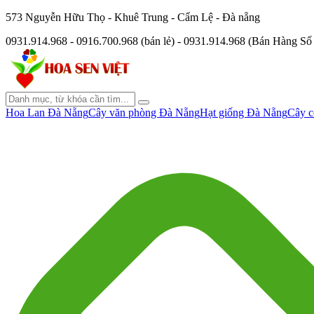
573 Nguyễn Hữu Thọ - Khuê Trung - Cẩm Lệ - Đà nẵng
0931.914.968 - 0916.700.968 (bán lẻ) - 0931.914.968 (Bán Hàng S
Hoa Lan Đà Nẵng
Cây văn phòng Đà Nẵng
Hạt giống Đà Nẵng
Cây c