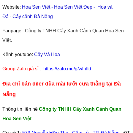
Website:
Hoa Sen Việt
-
Hoa Sen Việt Đẹp
-
Hoa và
Đá
-
Cây cảnh Đà Nẵng
Fanpage:
Công ty TNHH Cây Xanh Cảnh Quan Hoa Sen
Việt.
Kênh youtube:
Cây Và Hoa
Group Zalo giá sỉ
:
https://zalo.me/g/wlhffd
Địa chỉ bán diler dũa mài lưỡi cưa thẳng tại Đà
Nẵng
Thông tin liên hệ
Công ty TNHH Cây Xanh Cảnh Quan
Hoa Sen Việt
Cơ sở 1:
573 Nguyễn Hữu Thọ - Cẩm Lệ - TP. Đà Nẵng
- ĐT: