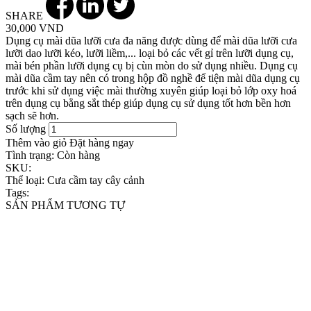
SHARE
30,000 VND
Dụng cụ mài dũa lưỡi cưa đa năng được dùng để mài dũa lưỡi cưa
lưỡi dao lưỡi kéo, lưỡi liềm,... loại bỏ các vết gỉ trên lưỡi dụng cụ,
mài bén phần lưỡi dụng cụ bị cùn mòn do sử dụng nhiều. Dụng cụ
mài dũa cầm tay nên có trong hộp đồ nghề để tiện mài dũa dụng cụ
trước khi sử dụng việc mài thường xuyên giúp loại bỏ lớp oxy hoá
trên dụng cụ bằng sắt thép giúp dụng cụ sử dụng tốt hơn bền hơn
sạch sẽ hơn.
Số lượng
Thêm vào giỏ
Đặt hàng ngay
Tình trạng:
Còn hàng
SKU:
Thể loại:
Cưa cầm tay cây cảnh
Tags:
SẢN PHẨM TƯƠNG TỰ