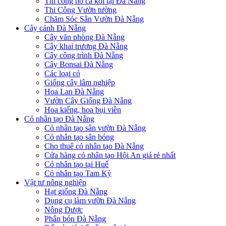
Thi công hồ cá koi tại Đà Nẵng
Thi Công Vườn tường
Chăm Sóc Sân Vườn Đà Nẵng
Cây cảnh Đà Nẵng
Cây văn phòng Đà Nẵng
Cây khai trương Đà Nẵng
Cây công trình Đà Nẵng
Cây Bonsai Đà Nẵng
Các loại cỏ
Giống cây lâm nghiệp
Hoa Lan Đà Nẵng
Vườn Cây Giống Đà Nẵng
Hoa kiểng, hoa bụi viền
Cỏ nhân tạo Đà Nẵng
Cỏ nhân tạo sân vườn Đà Nẵng
Cỏ nhân tạo sân bóng
Cho thuê cỏ nhân tạo Đà Nẵng
Cửa hàng cỏ nhân tạo Hội An giá rẻ nhất
Cỏ nhân tạo tại Huế
Cỏ nhân tạo Tam Kỳ
Vật tư nông nghiệp
Hạt giống Đà Nẵng
Dụng cụ làm vườn Đà Nẵng
Nông Dược
Phân bón Đà Nẵng