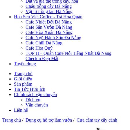
Đất và giá thể trồng cây, hoa
Chậu trồng cây Đà Nẵng
Vật tư trồng lan Đà Nẵng
Hoa Sen Việt Coffee - Trà Hoa Quán
Cafe Nhiệt Đới Đà Nẵng
Cafe Sân Vườn Đà Nẵng
Cafe Hòa Xuân Đà Nẵng
Cafe Ngũ Hành Sơn Đà Nẵng
Cafe Chill Đà Nẵng
Cafe Hòa Quý
TOP 11+ Quán Cafe Nổi Tiếng Nhất Đà Năng
Checkin Đẹp Mắt
Tuyển dụng
Trang chủ
Giới thiệu
Sản phẩm
Tin Tức Hữu Ích
Chính sách vận chuyển
Dịch vụ
Vận chuyển
Liên hệ
Trang chủ
/
Dụng cụ hỗ trợ làm vườn
/
Cưa cầm tay cây cảnh