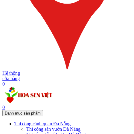
Hệ thống
cửa hàng
0
0
Danh mục sản phẩm
Thi công cảnh quan Đà Nẵng
Thi công sân vườn Đà Nẵng