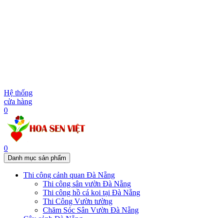
Hệ thống
cửa hàng
0
0
Danh mục sản phẩm
Thi công cảnh quan Đà Nẵng
Thi công sân vườn Đà Nẵng
Thi công hồ cá koi tại Đà Nẵng
Thi Công Vườn tường
Chăm Sóc Sân Vườn Đà Nẵng