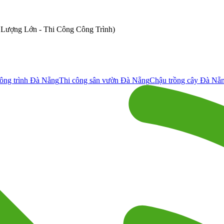
ố Lượng Lớn - Thi Công Công Trình)
ông trình Đà Nẵng
Thi công sân vườn Đà Nẵng
Chậu trồng cây Đà Nẵ