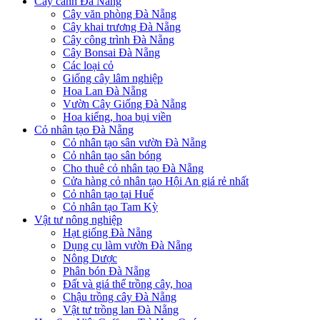
Cây cảnh Đà Nẵng
Cây văn phòng Đà Nẵng
Cây khai trương Đà Nẵng
Cây công trình Đà Nẵng
Cây Bonsai Đà Nẵng
Các loại cỏ
Giống cây lâm nghiệp
Hoa Lan Đà Nẵng
Vườn Cây Giống Đà Nẵng
Hoa kiểng, hoa bụi viền
Cỏ nhân tạo Đà Nẵng
Cỏ nhân tạo sân vườn Đà Nẵng
Cỏ nhân tạo sân bóng
Cho thuê cỏ nhân tạo Đà Nẵng
Cửa hàng cỏ nhân tạo Hội An giá rẻ nhất
Cỏ nhân tạo tại Huế
Cỏ nhân tạo Tam Kỳ
Vật tư nông nghiệp
Hạt giống Đà Nẵng
Dụng cụ làm vườn Đà Nẵng
Nông Dược
Phân bón Đà Nẵng
Đất và giá thể trồng cây, hoa
Chậu trồng cây Đà Nẵng
Vật tư trồng lan Đà Nẵng