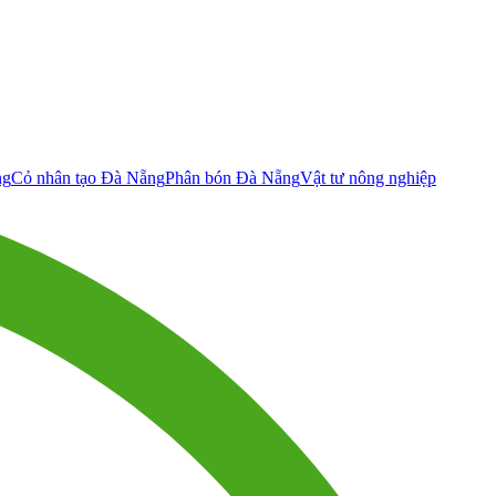
ng
Cỏ nhân tạo Đà Nẵng
Phân bón Đà Nẵng
Vật tư nông nghiệp