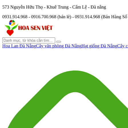
573 Nguyễn Hữu Thọ - Khuê Trung - Cẩm Lệ - Đà nẵng
0931.914.968 - 0916.700.968 (bán lẻ) - 0931.914.968 (Bán Hàng S
Hoa Lan Đà Nẵng
Cây văn phòng Đà Nẵng
Hạt giống Đà Nẵng
Cây c