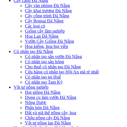
Cây cảnh Đà Nẵng
Cây văn phòng Đà Nẵng
Cây khai trương Đà Nẵng
Cây công trình Đà Nẵng
Cây Bonsai Đà Nẵng
Các loại cỏ
Giống cây lâm nghiệp
Hoa Lan Đà Nẵng
Vườn Cây Giống Đà Nẵng
Hoa kiểng, hoa bụi viền
Cỏ nhân tạo Đà Nẵng
Cỏ nhân tạo sân vườn Đà Nẵng
Cỏ nhân tạo sân bóng
Cho thuê cỏ nhân tạo Đà Nẵng
Cửa hàng cỏ nhân tạo Hội An giá rẻ nhất
Cỏ nhân tạo tại Huế
Cỏ nhân tạo Tam Kỳ
Vật tư nông nghiệp
Hạt giống Đà Nẵng
Dụng cụ làm vườn Đà Nẵng
Nông Dược
Phân bón Đà Nẵng
Đất và giá thể trồng cây, hoa
Chậu trồng cây Đà Nẵng
Vật tư trồng lan Đà Nẵng