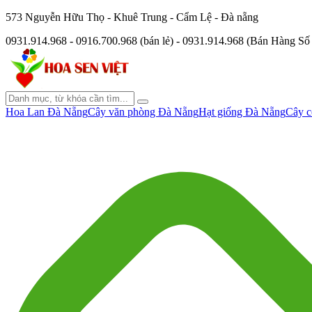
573 Nguyễn Hữu Thọ - Khuê Trung - Cẩm Lệ - Đà nẵng
0931.914.968 - 0916.700.968 (bán lẻ) - 0931.914.968 (Bán Hàng S
Hoa Lan Đà Nẵng
Cây văn phòng Đà Nẵng
Hạt giống Đà Nẵng
Cây c