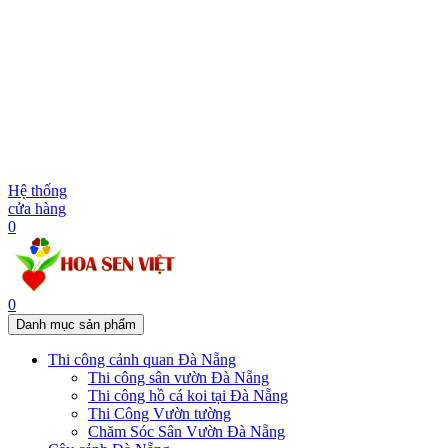
Hệ thống
cửa hàng
0
0
Danh mục sản phẩm
Thi công cảnh quan Đà Nẵng
Thi công sân vườn Đà Nẵng
Thi công hồ cá koi tại Đà Nẵng
Thi Công Vườn tường
Chăm Sóc Sân Vườn Đà Nẵng