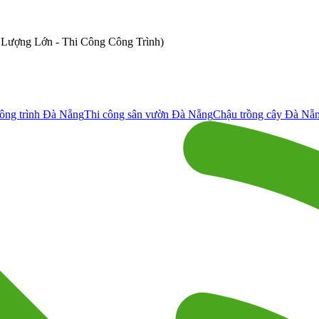
ố Lượng Lớn - Thi Công Công Trình)
ông trình Đà Nẵng
Thi công sân vườn Đà Nẵng
Chậu trồng cây Đà Nẵ