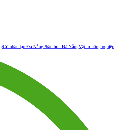
ng
Cỏ nhân tạo Đà Nẵng
Phân bón Đà Nẵng
Vật tư nông nghiệp