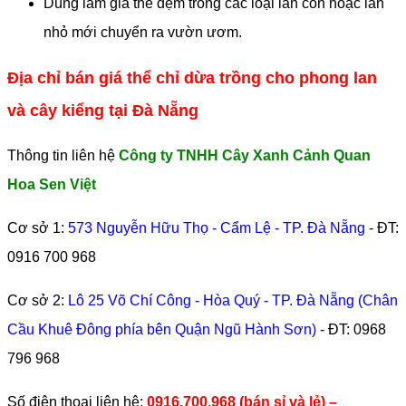
Dùng làm giá thể đệm trồng các loại lan con hoặc lan
nhỏ mới chuyển ra vườn ươm.
Địa chỉ bán giá thể chỉ dừa trồng cho phong lan
và cây kiểng tại Đà Nẵng
Thông tin liên hệ
Công ty TNHH Cây Xanh Cảnh Quan
Hoa Sen Việt
Cơ sở 1:
573 Nguyễn Hữu Thọ - Cẩm Lệ - TP. Đà Nẵng
- ĐT:
0916 700 968
Cơ sở 2:
Lô 25 Võ Chí Công - Hòa Quý - TP. Đà Nẵng (Chân
Cầu Khuê Đông phía bên Quận Ngũ Hành Sơn)
- ĐT:
0968
796 968
​Số điện thoại liên hệ:
0916.700.968 (bán sỉ và lẻ) –