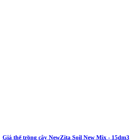
Giá thể trồng cây NewZita Soil New Mix - 15dm3