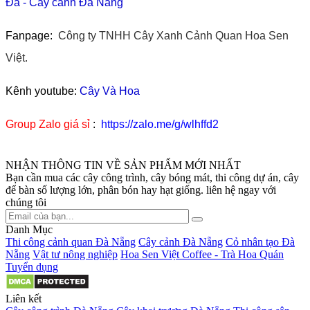
Đá
-
Cây cảnh Đà Nẵng
Fanpage:
Công ty TNHH Cây Xanh Cảnh Quan Hoa Sen
Việt.
Kênh youtube:
Cây Và Hoa
Group Zalo giá sỉ
:
https://zalo.me/g/wlhffd2
NHẬN THÔNG TIN VỀ SẢN PHẨM MỚI NHẤT
Bạn cần mua các cây công trình, cây bóng mát, thi công dự án, cây
để bàn số lượng lớn, phân bón hay hạt giống. liên hệ ngay với
chúng tôi
Danh Mục
Thi công cảnh quan Đà Nẵng
Cây cảnh Đà Nẵng
Cỏ nhân tạo Đà
Nẵng
Vật tư nông nghiệp
Hoa Sen Việt Coffee - Trà Hoa Quán
Tuyển dụng
Liên kết