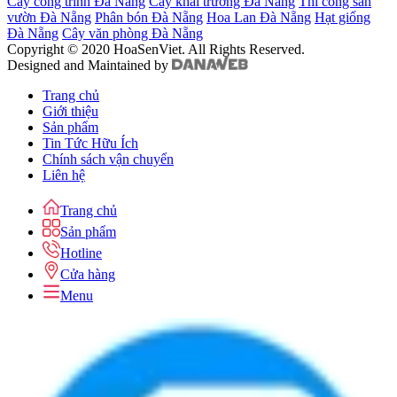
Cây công trình Đà Nẵng
Cây khai trương Đà Nẵng
Thi công sân
vườn Đà Nẵng
Phân bón Đà Nẵng
Hoa Lan Đà Nẵng
Hạt giống
Đà Nẵng
Cây văn phòng Đà Nẵng
Copyright © 2020 HoaSenViet. All Rights Reserved.
Designed and Maintained by
Trang chủ
Giới thiệu
Sản phẩm
Tin Tức Hữu Ích
Chính sách vận chuyển
Liên hệ
Trang chủ
Sản phẩm
Hotline
Cửa hàng
Menu