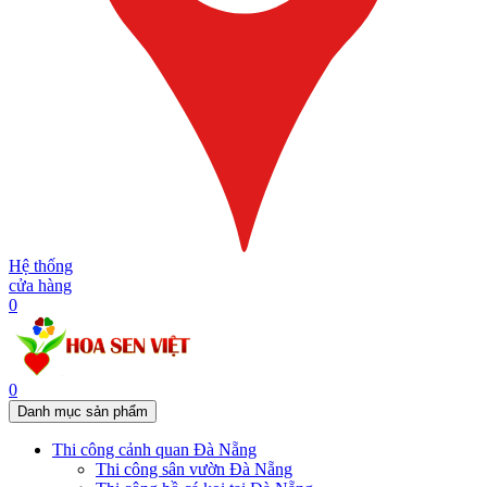
Hệ thống
cửa hàng
0
0
Danh mục sản phẩm
Thi công cảnh quan Đà Nẵng
Thi công sân vườn Đà Nẵng