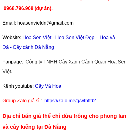
0968.796.968
(
dự án).
Email: hoasenvietdn@gmail.com
Website:
Hoa Sen Việt
-
Hoa Sen Việt Đẹp
-
Hoa và
Đá
-
Cây cảnh Đà Nẵng
Fanpage:
Công ty TNHH Cây Xanh Cảnh Quan Hoa Sen
Việt.
Kênh youtube:
Cây Và Hoa
Group Zalo giá sỉ
:
https://zalo.me/g/wlhffd2
Địa chỉ bán giá thể chỉ dừa trồng cho phong lan
và cây kiểng tại Đà Nẵng