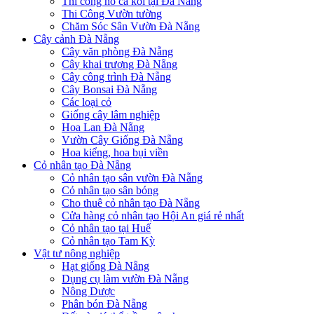
Thi công hồ cá koi tại Đà Nẵng
Thi Công Vườn tường
Chăm Sóc Sân Vườn Đà Nẵng
Cây cảnh Đà Nẵng
Cây văn phòng Đà Nẵng
Cây khai trương Đà Nẵng
Cây công trình Đà Nẵng
Cây Bonsai Đà Nẵng
Các loại cỏ
Giống cây lâm nghiệp
Hoa Lan Đà Nẵng
Vườn Cây Giống Đà Nẵng
Hoa kiểng, hoa bụi viền
Cỏ nhân tạo Đà Nẵng
Cỏ nhân tạo sân vườn Đà Nẵng
Cỏ nhân tạo sân bóng
Cho thuê cỏ nhân tạo Đà Nẵng
Cửa hàng cỏ nhân tạo Hội An giá rẻ nhất
Cỏ nhân tạo tại Huế
Cỏ nhân tạo Tam Kỳ
Vật tư nông nghiệp
Hạt giống Đà Nẵng
Dụng cụ làm vườn Đà Nẵng
Nông Dược
Phân bón Đà Nẵng