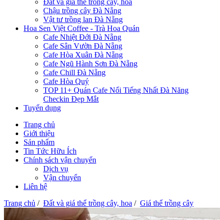
Đất và giá thể trồng cây, hoa
Chậu trồng cây Đà Nẵng
Vật tư trồng lan Đà Nẵng
Hoa Sen Việt Coffee - Trà Hoa Quán
Cafe Nhiệt Đới Đà Nẵng
Cafe Sân Vườn Đà Nẵng
Cafe Hòa Xuân Đà Nẵng
Cafe Ngũ Hành Sơn Đà Nẵng
Cafe Chill Đà Nẵng
Cafe Hòa Quý
TOP 11+ Quán Cafe Nổi Tiếng Nhất Đà Năng
Checkin Đẹp Mắt
Tuyển dụng
Trang chủ
Giới thiệu
Sản phẩm
Tin Tức Hữu Ích
Chính sách vận chuyển
Dịch vụ
Vận chuyển
Liên hệ
Trang chủ
/
Đất và giá thể trồng cây, hoa
/
Giá thể trồng cây