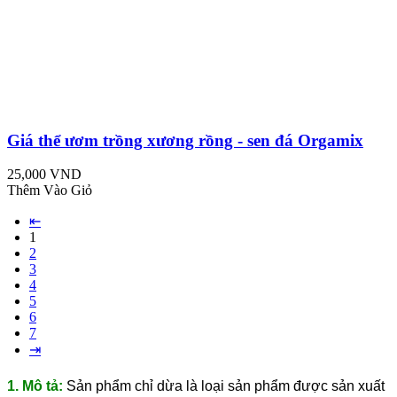
Giá thể ươm trồng xương rồng - sen đá Orgamix
25,000 VND
Thêm Vào Giỏ
⇤
1
2
3
4
5
6
7
⇥
1. Mô tả:
Sản phẩm chỉ dừa là loại sản phẩm được sản xuất